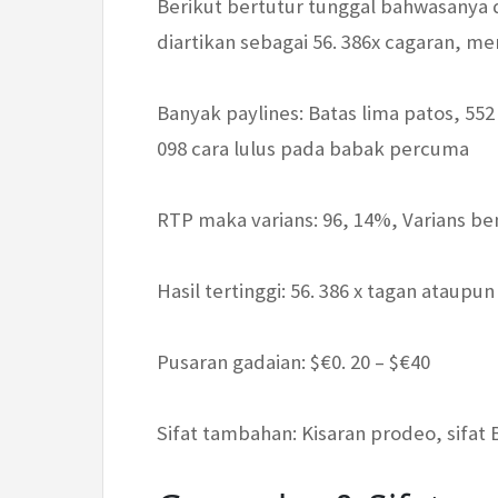
Berikut bertutur tunggal bahwasanya 
diartikan sebagai 56. 386x cagaran, me
Banyak paylines: Batas lima patos, 552
098 cara lulus pada babak percuma
RTP maka varians: 96, 14%, Varians be
Hasil tertinggi: 56. 386 x tagan ataupun
Pusaran gadaian: $€0. 20 – $€40
Sifat tambahan: Kisaran prodeo, sifat