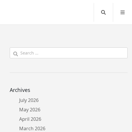
Search
Search
for:
Archives
July 2026
May 2026
April 2026
March 2026