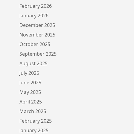
February 2026
January 2026
December 2025
November 2025
October 2025
September 2025
August 2025
July 2025
June 2025
May 2025
April 2025
March 2025
February 2025
January 2025