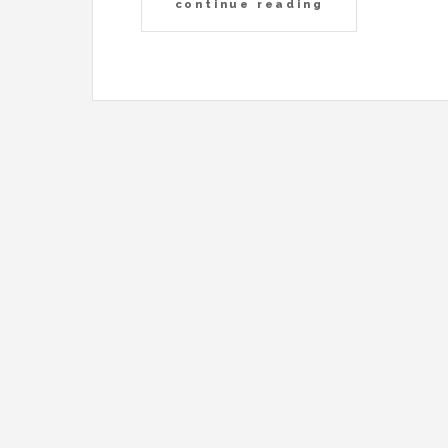
continue reading