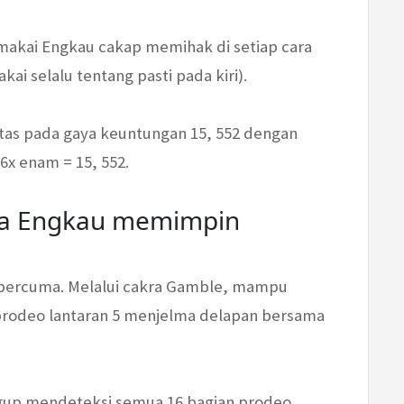
kai Engkau cakap memihak di setiap cara
kai selalu tentang pasti pada kiri).
as pada gaya keuntungan 15, 552 dengan
6x enam = 15, 552.
pa Engkau memimpin
percuma. Melalui cakra Gamble, mampu
prodeo lantaran 5 menjelma delapan bersama
gup mendeteksi semua 16 bagian prodeo.