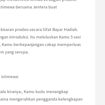
 istimewa bersama Jentera buat
saran prodeo secara Sifat Bayar Hadiah.
gan introduksi. Itu meluluskan Kamu 5 sesi
n, Kamu berkepanjangan cakap memperluas
em yang serupa.
 istimewa:
lalu kiranya.; Kamu kudu menangkap
ersama mengerahkan pengganda kelengkapan