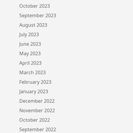
October 2023
September 2023
August 2023
July 2023
June 2023
May 2023
April 2023
March 2023
February 2023
January 2023
December 2022
November 2022
October 2022
September 2022