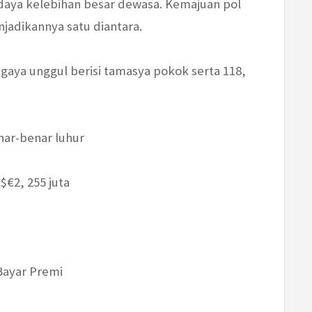
daya kelebihan besar dewasa. Kemajuan pol
njadikannya satu diantara.
 gaya unggul berisi tamasya pokok serta 118,
nar-benar luhur
 $€2, 255 juta
 Bayar Premi