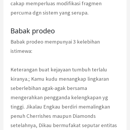
cakap memperluas modifikasi fragmen
percuma dgn sistem yang serupa.
Babak prodeo
Babak prodeo mempunyai 3 kelebihan
istimewa:
Keterangan buat kejayaan tumbuh terlalu
kiranya.; Kamu kudu menangkap lingkaran
seberlebihan agak-agak bersama
mengerahkan pengganda kelengkapan yg
tinggi. Jikalau Engkau berdiri memalingkan
penuh Cherrishes maupun Diamonds
setelahnya, Dikau bermufakat seputar entitas