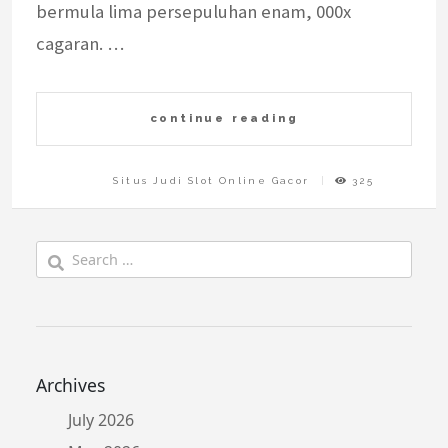
bermula lima persepuluhan enam, 000x
cagaran. …
continue reading
Situs Judi Slot Online Gacor
325
Search
for:
Archives
July 2026