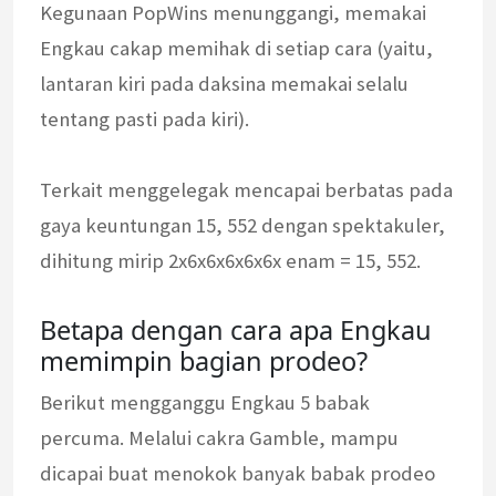
Kegunaan PopWins menunggangi, memakai
Engkau cakap memihak di setiap cara (yaitu,
lantaran kiri pada daksina memakai selalu
tentang pasti pada kiri).
Terkait menggelegak mencapai berbatas pada
gaya keuntungan 15, 552 dengan spektakuler,
dihitung mirip 2x6x6x6x6x6x enam = 15, 552.
Betapa dengan cara apa Engkau
memimpin bagian prodeo?
Berikut mengganggu Engkau 5 babak
percuma. Melalui cakra Gamble, mampu
dicapai buat menokok banyak babak prodeo