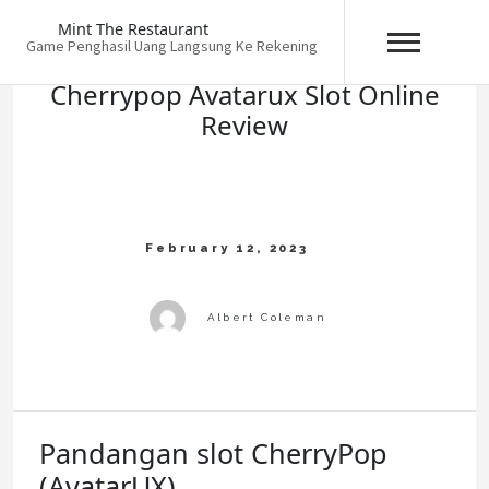
Skip
Mint The Restaurant
to
Game Penghasil Uang Langsung Ke Rekening
content
Cherrypop Avatarux Slot Online
Review
Pandangan slot CherryPop
(AvatarUX)