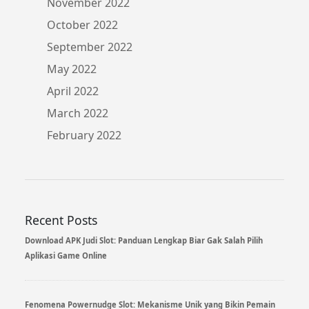
November 2022
October 2022
September 2022
May 2022
April 2022
March 2022
February 2022
Recent Posts
Download APK Judi Slot: Panduan Lengkap Biar Gak Salah Pilih
Aplikasi Game Online
Fenomena Powernudge Slot: Mekanisme Unik yang Bikin Pemain