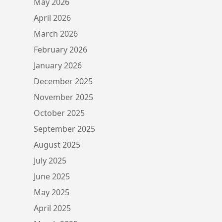
May 2026
April 2026
March 2026
February 2026
January 2026
December 2025
November 2025
October 2025
September 2025
August 2025
July 2025
June 2025
May 2025
April 2025