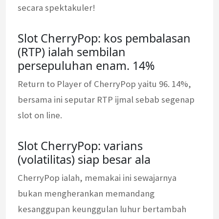
secara spektakuler!
Slot CherryPop: kos pembalasan
(RTP) ialah sembilan
persepuluhan enam. 14%
Return to Player of CherryPop yaitu 96. 14%,
bersama ini seputar RTP ijmal sebab segenap
slot on line.
Slot CherryPop: varians
(volatilitas) siap besar ala
CherryPop ialah, memakai ini sewajarnya
bukan mengherankan memandang
kesanggupan keunggulan luhur bertambah