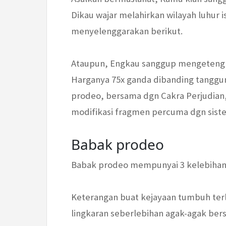
Dikau wajar melahirkan wilayah luhur
menyelenggarakan berikut.
Ataupun, Engkau sanggup mengeteng ki
Harganya 75x ganda dibanding tanggun
prodeo, bersama dgn Cakra Perjudia
modifikasi fragmen percuma dgn sist
Babak prodeo
Babak prodeo mempunyai 3 kelebihan
Keterangan buat kejayaan tumbuh ter
lingkaran seberlebihan agak-agak b