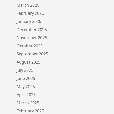
March 2026
February 2026
January 2026
December 2025
November 2025
October 2025
September 2025
August 2025
July 2025
June 2025
May 2025
April 2025
March 2025
February 2025