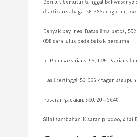
Berikut bertutur tunggal bahwasanya 
diartikan sebagai 56. 386x cagaran, me
Banyak paylines: Batas lima patos, 552
098 cara lulus pada babak percuma
RTP maka varians: 96, 14%, Varians be
Hasil tertinggi: 56. 386 x tagan ataupun
Pusaran gadaian: $€0. 20 – $€40
Sifat tambahan: Kisaran prodeo, sifat