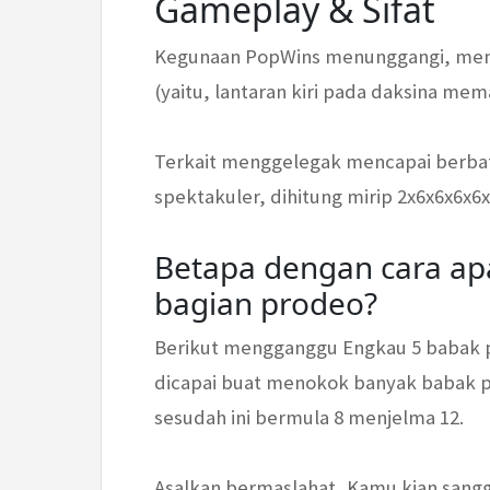
Gameplay & Sifat
Kegunaan PopWins menunggangi, mema
(yaitu, lantaran kiri pada daksina mema
Terkait menggelegak mencapai berbat
spektakuler, dihitung mirip 2x6x6x6x6x
Betapa dengan cara a
bagian prodeo?
Berikut mengganggu Engkau 5 babak 
dicapai buat menokok banyak babak 
sesudah ini bermula 8 menjelma 12.
Asalkan bermaslahat, Kamu kian sang