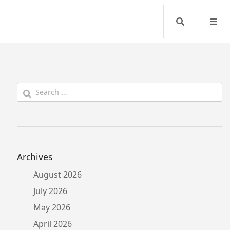
Search
Search
for:
Archives
August 2026
July 2026
May 2026
April 2026