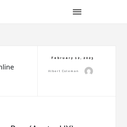
nline