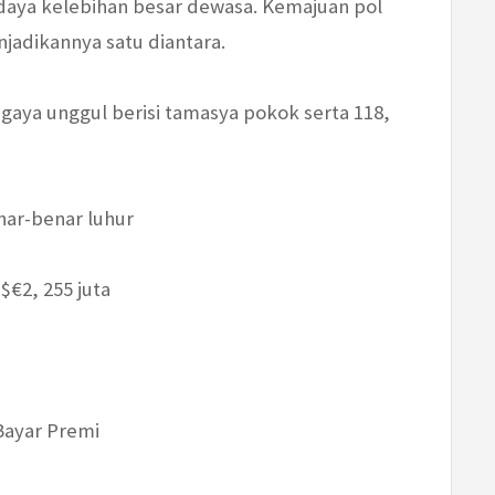
daya kelebihan besar dewasa. Kemajuan pol
njadikannya satu diantara.
 gaya unggul berisi tamasya pokok serta 118,
nar-benar luhur
 $€2, 255 juta
 Bayar Premi