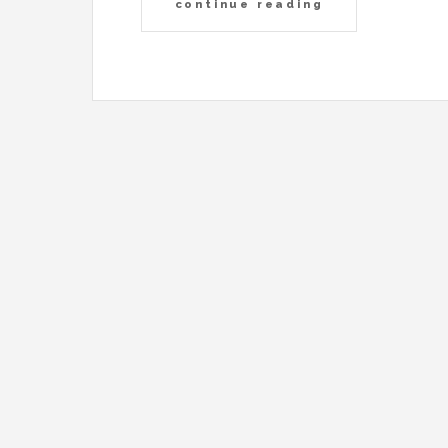
continue reading