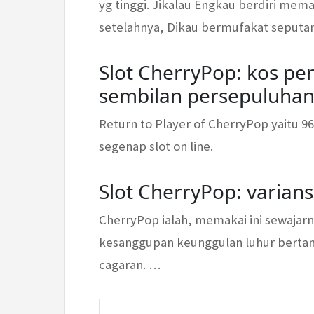
yg tinggi. Jikalau Engkau berdiri me
setelahnya, Dikau bermufakat seputar 
Slot CherryPop: kos pe
sembilan persepuluha
Return to Player of CherryPop yaitu 9
segenap slot on line.
Slot CherryPop: varians 
CherryPop ialah, memakai ini sewaj
kesanggupan keunggulan luhur berta
cagaran. …