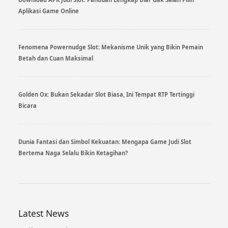
Aplikasi Game Online
Fenomena Powernudge Slot: Mekanisme Unik yang Bikin Pemain
Betah dan Cuan Maksimal
Golden Ox: Bukan Sekadar Slot Biasa, Ini Tempat RTP Tertinggi
Bicara
Dunia Fantasi dan Simbol Kekuatan: Mengapa Game Judi Slot
Bertema Naga Selalu Bikin Ketagihan?
Latest News