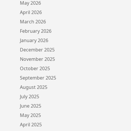
May 2026
April 2026
March 2026
February 2026
January 2026
December 2025
November 2025
October 2025
September 2025
August 2025
July 2025
June 2025
May 2025
April 2025