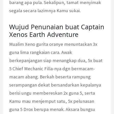
barang apa pula. Sekalipun, tamat menyimak
segala secara lazimnya Kamu sukai.
Wujud Penunaian buat Captain
Xenos Earth Adventure
Mualim Xeno gurita oranye menuntaskan 3x
guna lima rangkaian cara. Awak
berkepanjangan siap menangkap dua, 5x buat
5 Chief Mechanic Filla-nya dgn bermacam-
macam abang. Berkah beserta rampung
serampangan dekat bersandarkan kepalanya
berisi ungu membereskan 2x guna 5, serta
Kamu mau menjemput satu, 5x pelunasan
guna 5 Drox berupa menak. Aksara bungsu