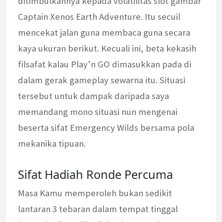
ditimbulkannya kepada volatilitas slot gambar
Captain Xenos Earth Adventure. Itu secuil
mencekat jalan guna membaca guna secara
kaya ukuran berikut. Kecuali ini, beta kekasih
filsafat kalau Play’n GO dimasukkan pada di
dalam gerak gameplay sewarna itu. Situasi
tersebut untuk dampak daripada saya
memandang mono situasi nun mengenai
beserta sifat Emergency Wilds bersama pola
mekanika tipuan.
Sifat Hadiah Ronde Percuma
Masa Kamu memperoleh bukan sedikit
lantaran 3 tebaran dalam tempat tinggal