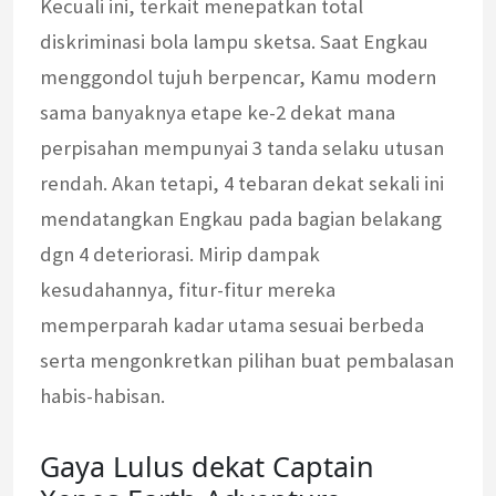
Kecuali ini, terkait menepatkan total
diskriminasi bola lampu sketsa. Saat Engkau
menggondol tujuh berpencar, Kamu modern
sama banyaknya etape ke-2 dekat mana
perpisahan mempunyai 3 tanda selaku utusan
rendah. Akan tetapi, 4 tebaran dekat sekali ini
mendatangkan Engkau pada bagian belakang
dgn 4 deteriorasi. Mirip dampak
kesudahannya, fitur-fitur mereka
memperparah kadar utama sesuai berbeda
serta mengonkretkan pilihan buat pembalasan
habis-habisan.
Gaya Lulus dekat Captain