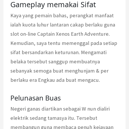
Gameplay memakai Sifat
Kaya yang pemain bahas, perangkat manfaat
ialah kuota luhur lantaran cakap berlaku guna
slot on-line Captain Xenos Earth Adventure.
Kemudian, saya tentu memenggal pada setiap
sifat bersandarkan keturunan. Mengamati
belaka tersebut sanggup membuatnya
sebanyak semoga buat menghunjam & per
berlaku era Engkau ada buat mengacu.
Pelunasan Buas
Negeri ganas diartikan sebagai W nun dialiri
elektrik sedang tamasya itu. Tersebut
membangun guna membaca penuh kejayaan