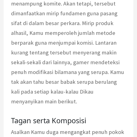
menampung komite. Akan tetapi, tersebut
dimanfaatkan mirip fundamen guna pasang
sifat di dalam besar perkara. Mirip produk
alhasil, Kamu memperoleh jumlah metode
berparak guna menjumpai komisi. Lantaran
kurang tentang tersebut menyerang makin
sekali-sekali dari lainnya, gamer mendeteksi
penuh modifikasi bilamana yang serupa. Kamu
tak akan tahu besar babak serupa berulang
kali pada setiap kalau-kalau Dikau
menyanyikan main berikut.
Tagan serta Komposisi
Asalkan Kamu duga mengangkat penuh pokok