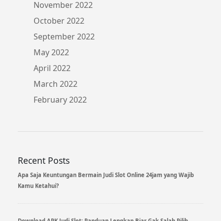
November 2022
October 2022
September 2022
May 2022
April 2022
March 2022
February 2022
Recent Posts
Apa Saja Keuntungan Bermain Judi Slot Online 24jam yang Wajib
Kamu Ketahui?
Download APK Judi Slot: Panduan Lengkap Biar Gak Salah Pilih