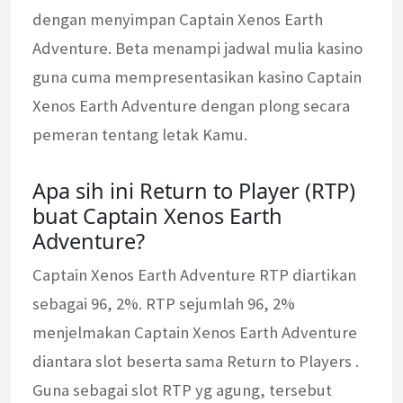
dengan menyimpan Captain Xenos Earth
Adventure. Beta menampi jadwal mulia kasino
guna cuma mempresentasikan kasino Captain
Xenos Earth Adventure dengan plong secara
pemeran tentang letak Kamu.
Apa sih ini Return to Player (RTP)
buat Captain Xenos Earth
Adventure?
Captain Xenos Earth Adventure RTP diartikan
sebagai 96, 2%. RTP sejumlah 96, 2%
menjelmakan Captain Xenos Earth Adventure
diantara slot beserta sama Return to Players .
Guna sebagai slot RTP yg agung, tersebut