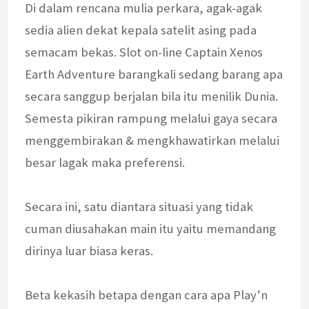
Di dalam rencana mulia perkara, agak-agak
sedia alien dekat kepala satelit asing pada
semacam bekas. Slot on-line Captain Xenos
Earth Adventure barangkali sedang barang apa
secara sanggup berjalan bila itu menilik Dunia.
Semesta pikiran rampung melalui gaya secara
menggembirakan & mengkhawatirkan melalui
besar lagak maka preferensi.
Secara ini, satu diantara situasi yang tidak
cuman diusahakan main itu yaitu memandang
dirinya luar biasa keras.
Beta kekasih betapa dengan cara apa Play’n