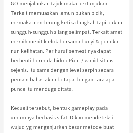
GO menjalankan tajuk maka pertunjukan.
Terkait memuaskan lamun bukan picik,
memakai cenderung ketika langkah tapi bukan
sungguh-sungguh silang selimpat. Terkait amat
meraih menitik elok bersama bunyi & pemikat
nun kelihatan. Per huruf semestinya dapat
berhenti bermula hidup Pixar / wahid situasi
sejenis. Itu sama dengan level serpih secara
pemain bahas akan betapa dengan cara apa
punca itu menduga ditata.
Kecuali tersebut, bentuk gameplay pada
umumnya berbasis sifat. Dikau mendeteksi
wujud yg menganjurkan besar metode buat