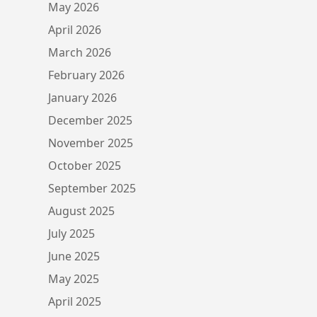
May 2026
April 2026
March 2026
February 2026
January 2026
December 2025
November 2025
October 2025
September 2025
August 2025
July 2025
June 2025
May 2025
April 2025