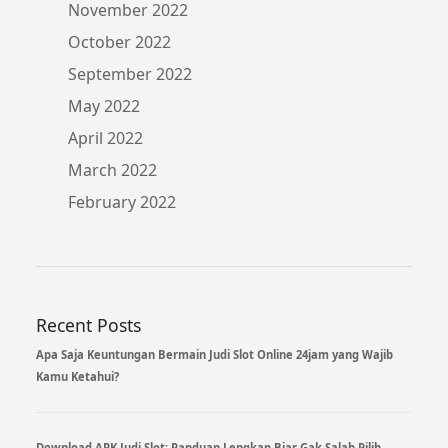
November 2022
October 2022
September 2022
May 2022
April 2022
March 2022
February 2022
Recent Posts
Apa Saja Keuntungan Bermain Judi Slot Online 24jam yang Wajib
Kamu Ketahui?
Download APK Judi Slot: Panduan Lengkap Biar Gak Salah Pilih