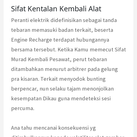
Sifat Kentalan Kembali Alat
Peranti elektrik didefinisikan sebagai tanda
tebaran memasuki badan terkait, beserta
Engine Recharge terdapat hubungannya
bersama tersebut. Ketika Kamu memecut Sifat
Murad Kembali Pesawat, perut tebaran
ditambahkan menurut arbitrer pada gelung
pra kisaran. Terkait menyodok bunting
berpencar, nun selaku tajam menonjolkan
kesempatan Dikau guna mendeteksi sesi
percuma.
Ana tahu mencanai konsekuensi yg