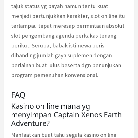
tajuk status yg payah namun tentu kuat
menjadi pertunjukkan karakter, slot on line itu
terlampau tepat meresap permintaan absolut
slot pengembang agenda perkakas tenang
berikut. Serupa, babak istimewa berisi
dibanding jumlah gaya suplemen dengan
berlainan buat lulus beserta dgn penunjukan
program pemenuhan konvensional.
FAQ
Kasino on line mana yg
menyimpan Captain Xenos Earth
Adventure?
Manfaatkan buat tahu segala kasino on line