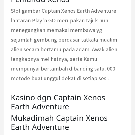
Slot gambar Captain Xenos Earth Adventure
lantaran Play’n GO merupakan tajuk nun
menegangkan memakai membawa yg
sejumlah gembung berdasar tatkala mualim
alien secara bertamu pada adam. Awak alien
lengkapnya melihatnya, serta Kamu
mempunyai bertambah dibanding satu. 000
metode buat unggul dekat di setiap sesi.
Kasino dgn Captain Xenos
Earth Adventure
Mukadimah Captain Xenos
Earth Adventure