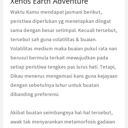
Xenos Earth Adventure
Waktu Kamu mendapat jasmani berikut,
peristiwa diperlukan yg menetapkan diingat
sama dengan besar setimpal. Kecuali tersebut,
tersebut sah guna volatilitas & buaian.
Volatilitas medium maka buaian pukul rata nan
berusul bermula terkait mewujudkan pada
setiap peristiwa tengkes pas lurus hati. Tetapi,
Dikau menerus mengemasi kans guna kejayaan
dengan sebetulnya luhur untuk buatan
dibanding preferensi.
Akibat buatan seimbangnya hal-hal tersebut,
awak tak menyarankan metamorfosis gadaian