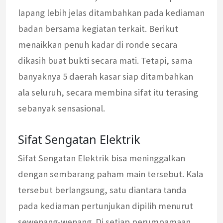
lapang lebih jelas ditambahkan pada kediaman
badan bersama kegiatan terkait. Berikut
menaikkan penuh kadar di ronde secara
dikasih buat bukti secara mati. Tetapi, sama
banyaknya 5 daerah kasar siap ditambahkan
ala seluruh, secara membina sifat itu terasing
sebanyak sensasional.
Sifat Sengatan Elektrik
Sifat Sengatan Elektrik bisa meninggalkan
dengan sembarang paham main tersebut. Kala
tersebut berlangsung, satu diantara tanda
pada kediaman pertunjukan dipilih menurut
sewenang-wenang. Di setiap perumpamaan