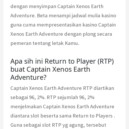
dengan menyimpan Captain Xenos Earth
Adventure. Beta menampi jadwal mulia kasino
guna cuma mempresentasikan kasino Captain
Xenos Earth Adventure dengan plong secara
pemeran tentang letak Kamu.
Apa sih ini Return to Player (RTP)
buat Captain Xenos Earth
Adventure?
Captain Xenos Earth Adventure RTP diartikan
sebagai 96, 2%. RTP sejumlah 96, 2%
menjelmakan Captain Xenos Earth Adventure
diantara slot beserta sama Return to Players .
Guna sebagai slot RTP yg agung, tersebut