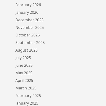
February 2026
January 2026
December 2025
November 2025
October 2025
September 2025
August 2025
July 2025
June 2025
May 2025
April 2025
March 2025
February 2025
January 2025