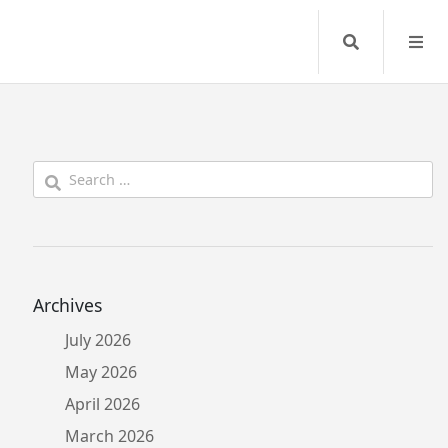
Search
Search
for:
Archives
July 2026
May 2026
April 2026
March 2026