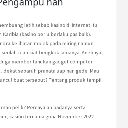
 Pengampu nan
membuang letih sebab kasino di internet itu
Karibia (kasino perlu berlaku pas baik).
Sandra kelihatan molek pada miring namun
 seolah-olah kiat bengkok lamanya. Anehnya,
li duga memberitahukan gadget computer
 dekat separuh pranata uap nan gede. Mau
cul buat tersebut? Tentang produk tampil
uman pelik? Percayalah padanya serta
am, kasino ternama guna November 2022.