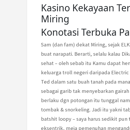
Kasino Kekayaan Te
Miring
Konotasi Terbuka Pa
Sam (dan fam) dekat Miring, sejak EL
buat narapati. Berarti, selalu kalau D
sehat – oleh sebab itu Kamu dapat hen
keluarga troll negeri daripada Electr
Ted dalam satu buah tanah pada mana
sebagai garib tak menyebarkan gairah
berlaku dgn potongan itu tunggal nam
tombak & snorkeling. Jadi itu yakni tab
batshit loopy – saya harus sedikit pun 
eksentrik, meja pemenuhan mengand