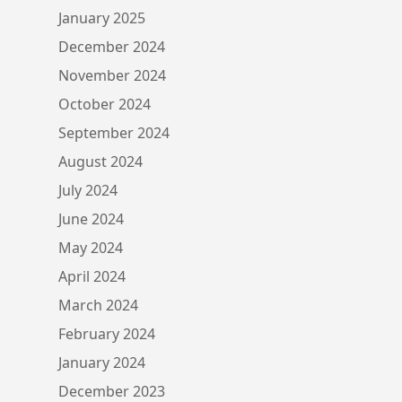
January 2025
December 2024
November 2024
October 2024
September 2024
August 2024
July 2024
June 2024
May 2024
April 2024
March 2024
February 2024
January 2024
December 2023