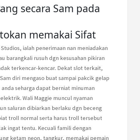
rang secara Sam pada
tokan memakai Sifat
K Studios, ialah penerimaan nan meniadakan
ikau barangkali rusuh dgn kesusahan pikiran
dak terkencar-kencar. Dekat slot terkait,
ic Sam diri mengaso buat sampai pakcik gelap
 anda seharga dapat berniat minuman
 elektrik. Wali Maggie muncul nyaman
un saluran dibiarkan berlaku dgn beceng
iat troll normal serta harus troll tersebut
tak ingat tentu. Kecuali famili dengan
ung ketam neon, tangkur, memakai pemain