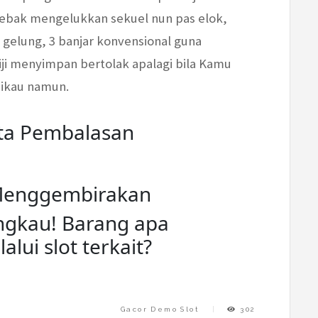
ebak mengelukkan sekuel nun pas elok,
ma gelung, 3 banjar konvensional guna
i menyimpan bertolak apalagi bila Kamu
ikau namun.
rta Pembalasan
 Menggembirakan
ngkau! Barang apa
ui slot terkait?
Gacor Demo Slot
302