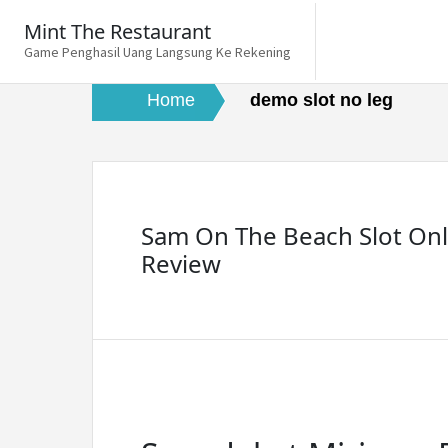
Skip
Mint The Restaurant
to
Game Penghasil Uang Langsung Ke Rekening
content
Home
demo slot no leg
Sam On The Beach Slot Onl
Review