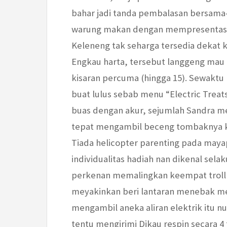
bahar jadi tanda pembalasan bersama-s
warung makan dengan mempresentasika
Keleneng tak seharga tersedia dekat k
Engkau harta, tersebut langgeng ma
kisaran percuma (hingga 15). Sewak
buat lulus sebab menu “Electric Treats
buas dengan akur, sejumlah Sandra m
tepat mengambil beceng tombaknya ket
Tiada helicopter parenting pada mayap
individualitas hadiah nan dikenal sel
perkenan memalingkan keempat troll 
meyakinkan beri lantaran menebak m
mengambil aneka aliran elektrik itu 
tentu mengirimi Dikau respin secara 