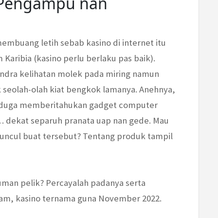
 Pengampu nan
membuang letih sebab kasino di internet itu
Karibia (kasino perlu berlaku pas baik).
Sandra kelihatan molek pada miring namun
 seolah-olah kiat bengkok lamanya. Anehnya,
li duga memberitahukan gadget computer
 dekat separuh pranata uap nan gede. Mau
cul buat tersebut? Tentang produk tampil
uman pelik? Percayalah padanya serta
am, kasino ternama guna November 2022.