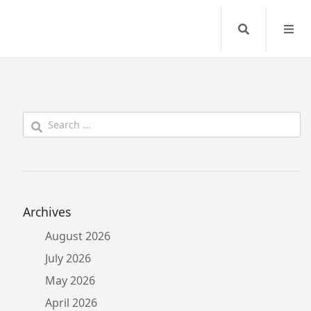
Search
Search
for:
Archives
August 2026
July 2026
May 2026
April 2026