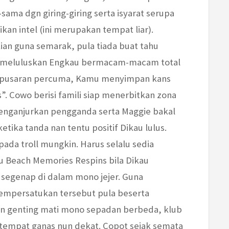
ama dgn giring-giring serta isyarat serupa
n intel (ini merupakan tempat liar).
ian guna semarak, pula tiada buat tahu
u meluluskan Engkau bermacam-macam total
tu pusaran percuma, Kamu menyimpan kans
”. Cowo berisi famili siap menerbitkan zona
enganjurkan pengganda serta Maggie bakal
ika tanda nan tentu positif Dikau lulus.
ada troll mungkin. Harus selalu sedia
aku Beach Memories Respins bila Dikau
segenap di dalam mono jejer. Guna
empersatukan tersebut pula beserta
nun genting mati mono sepadan berbeda, klub
4 tempat ganas nun dekat. Copot sejak semata