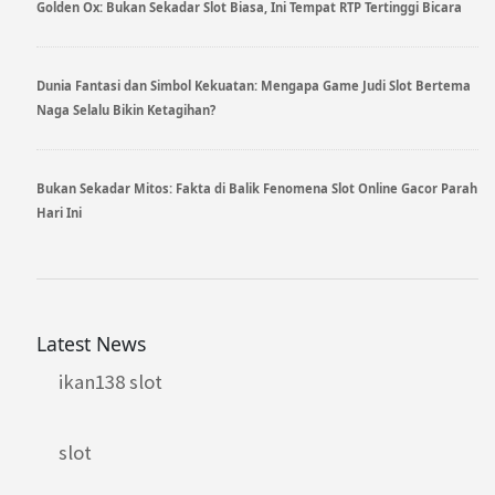
Golden Ox: Bukan Sekadar Slot Biasa, Ini Tempat RTP Tertinggi Bicara
Dunia Fantasi dan Simbol Kekuatan: Mengapa Game Judi Slot Bertema
Naga Selalu Bikin Ketagihan?
Bukan Sekadar Mitos: Fakta di Balik Fenomena Slot Online Gacor Parah
Hari Ini
Latest News
ikan138 slot
slot