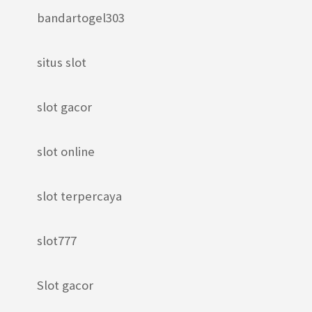
bandartogel303
situs slot
slot gacor
slot online
slot terpercaya
slot777
Slot gacor