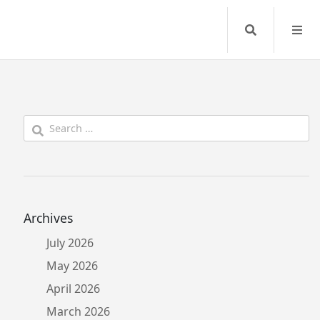
Search
Search
for:
Archives
July 2026
May 2026
April 2026
March 2026