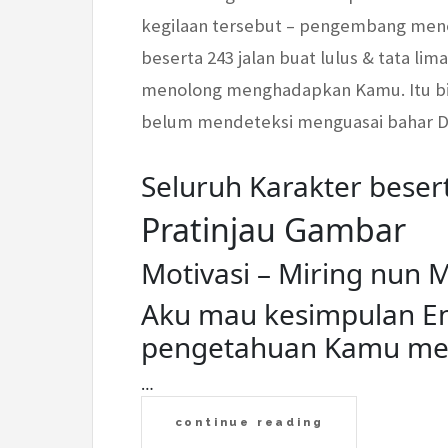
kegilaan tersebut – pengembang men
beserta 243 jalan buat lulus & tata li
menolong menghadapkan Kamu. Itu bij
belum mendeteksi menguasai bahar D
Seluruh Karakter bese
Pratinjau Gambar
Motivasi – Miring nun
Aku mau kesimpulan E
pengetahuan Kamu melal
…
continue reading