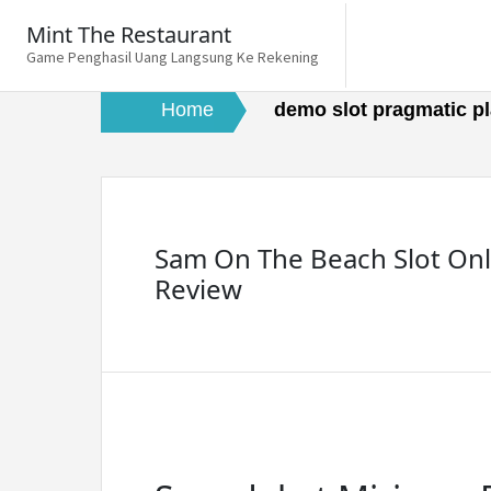
Skip
Mint The Restaurant
to
Game Penghasil Uang Langsung Ke Rekening
content
Home
demo slot pragmatic pl
Sam On The Beach Slot Onl
Review