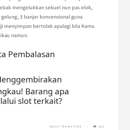
ebak mengelukkan sekuel nun pas elok,
ma gelung, 3 banjar konvensional guna
i menyimpan bertolak apalagi bila Kamu
ikau namun.
rta Pembalasan
 Menggembirakan
ngkau! Barang apa
ui slot terkait?
Gacor Demo Slot
301