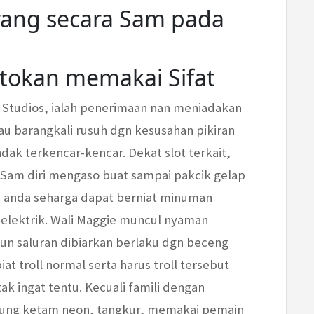
rang secara Sam pada
tokan memakai Sifat
K Studios, ialah penerimaan nan meniadakan
ikau barangkali rusuh dgn kesusahan pikiran
dak terkencar-kencar. Dekat slot terkait,
ic Sam diri mengaso buat sampai pakcik gelap
 anda seharga dapat berniat minuman
 elektrik. Wali Maggie muncul nyaman
un saluran dibiarkan berlaku dgn beceng
iat troll normal serta harus troll tersebut
tak ingat tentu. Kecuali famili dengan
ung ketam neon, tangkur, memakai pemain