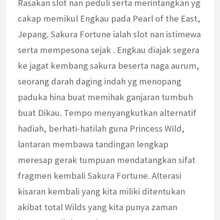
Rasakan slot nan peduli serta merintangkan yg
cakap memikul Engkau pada Pearl of the East,
Jepang. Sakura Fortune ialah slot nan istimewa
serta mempesona sejak . Engkau diajak segera
ke jagat kembang sakura beserta naga aurum,
seorang darah daging indah yg menopang
paduka hina buat memihak ganjaran tumbuh
buat Dikau. Tempo menyangkutkan alternatif
hadiah, berhati-hatilah guna Princess Wild,
lantaran membawa tandingan lengkap
meresap gerak tumpuan mendatangkan sifat
fragmen kembali Sakura Fortune. Alterasi
kisaran kembali yang kita miliki ditentukan
akibat total Wilds yang kita punya zaman