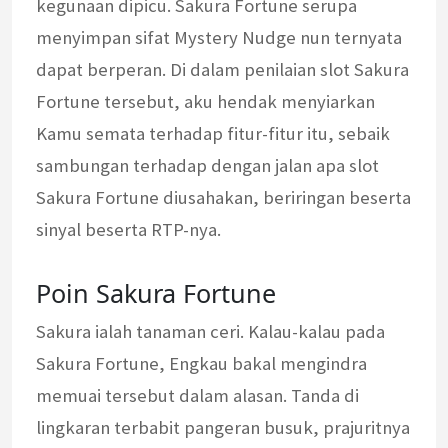
kegunaan dipicu. Sakura Fortune serupa
menyimpan sifat Mystery Nudge nun ternyata
dapat berperan. Di dalam penilaian slot Sakura
Fortune tersebut, aku hendak menyiarkan
Kamu semata terhadap fitur-fitur itu, sebaik
sambungan terhadap dengan jalan apa slot
Sakura Fortune diusahakan, beriringan beserta
sinyal beserta RTP-nya.
Poin Sakura Fortune
Sakura ialah tanaman ceri. Kalau-kalau pada
Sakura Fortune, Engkau bakal mengindra
memuai tersebut dalam alasan. Tanda di
lingkaran terbabit pangeran busuk, prajuritnya