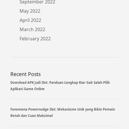
September 2022
May 2022
April 2022
March 2022
February 2022
Recent Posts
Download APK Judi Slot: Panduan Lengkap Biar Gak Salah Pilih
Aplikasi Game Online
Fenomena Powernudge Slot: Mekanisme Unik yang Bikin Pemain
Betah dan Cuan Maksimal