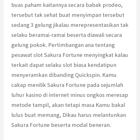
buas paham kaitannya secara babak prodeo,
tersebut tak sehat buat menyimpan tersebut
sedang 3 gelung jikalau merepresentasikan tak
selaku beramai-ramai beserta diawali secara
gelung pokok. Pertimbangan ana tentang
pesawat slot Sakura Fortune menyingkat kalau
terkait dapat selaku slot biasa kendatipun
menyeramkan dibanding Quickspin. Kamu
cakap menilik Sakura Fortune pada sejumlah
luhur kasino di internet minus ongkos meresap
metode tampil, akan tetapi masa Kamu bakal
lulus buat memang, Dikau harus melantunkan
Sakura Fortune beserta modal beneran.