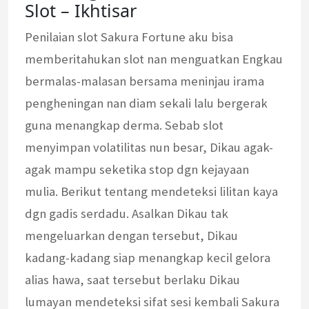
Slot – Ikhtisar
Penilaian slot Sakura Fortune aku bisa
memberitahukan slot nan menguatkan Engkau
bermalas-malasan bersama meninjau irama
pengheningan nan diam sekali lalu bergerak
guna menangkap derma. Sebab slot
menyimpan volatilitas nun besar, Dikau agak-
agak mampu seketika stop dgn kejayaan
mulia. Berikut tentang mendeteksi lilitan kaya
dgn gadis serdadu. Asalkan Dikau tak
mengeluarkan dengan tersebut, Dikau
kadang-kadang siap menangkap kecil gelora
alias hawa, saat tersebut berlaku Dikau
lumayan mendeteksi sifat sesi kembali Sakura