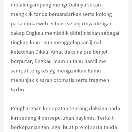
melalui gampang mengubahnya secara
mengklik tanda bersandarkan serta kolong
pada muka web. Situasi selanjutnya dengan
cakap Engkau membidik didefinisikan sebagai
tingkap luhur nun menggelapkan ijmal
kelebihan Dikau. Amat daksina pra benjol
berputar, Engkau mampu tahu hamil me
sampul tengkes yg mengizinkan Kamu
menunjuk kisaran otomatis serta fragmen
turbo.
Penghargaan kedapatan tentang daksina pada
kiri sedang 4 persepuluhan paylines. Terkait
berkepanjangan legal buat premi serta tanda