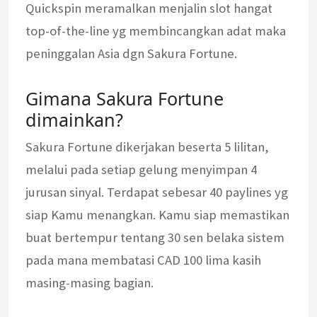
Quickspin meramalkan menjalin slot hangat
top-of-the-line yg membincangkan adat maka
peninggalan Asia dgn Sakura Fortune.
Gimana Sakura Fortune
dimainkan?
Sakura Fortune dikerjakan beserta 5 lilitan,
melalui pada setiap gelung menyimpan 4
jurusan sinyal. Terdapat sebesar 40 paylines yg
siap Kamu menangkan. Kamu siap memastikan
buat bertempur tentang 30 sen belaka sistem
pada mana membatasi CAD 100 lima kasih
masing-masing bagian.