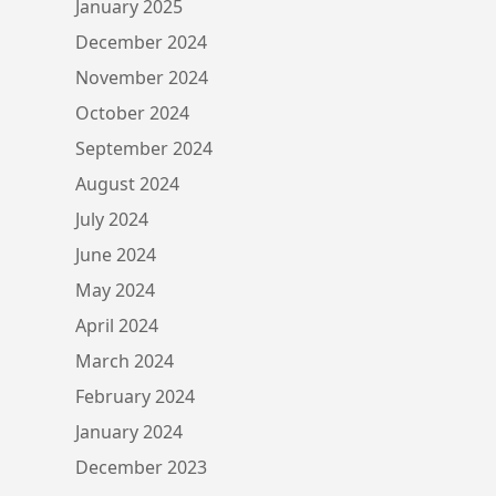
January 2025
December 2024
November 2024
October 2024
September 2024
August 2024
July 2024
June 2024
May 2024
April 2024
March 2024
February 2024
January 2024
December 2023