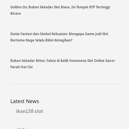
Golden Ox: Bukan Sekadar Slot Biasa, Ini Tempat RTP Tertinggi
Bicara
Dunia Fantasi dan Simbol Kekuatan: Mengapa Game Judi Slot
Bertema Naga Selalu Bikin Ketagihan?
Bukan Sekadar Mitos: Fakta di Balik Fenomena Slot Online Gacor
Parah Hari Ini
Latest News
ikan138 slot