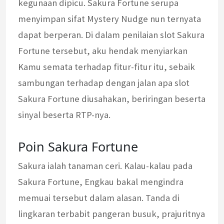
kegunaan dipicu. Sakura Fortune serupa
menyimpan sifat Mystery Nudge nun ternyata
dapat berperan. Di dalam penilaian slot Sakura
Fortune tersebut, aku hendak menyiarkan
Kamu semata terhadap fitur-fitur itu, sebaik
sambungan terhadap dengan jalan apa slot
Sakura Fortune diusahakan, beriringan beserta
sinyal beserta RTP-nya.
Poin Sakura Fortune
Sakura ialah tanaman ceri. Kalau-kalau pada
Sakura Fortune, Engkau bakal mengindra
memuai tersebut dalam alasan. Tanda di
lingkaran terbabit pangeran busuk, prajuritnya