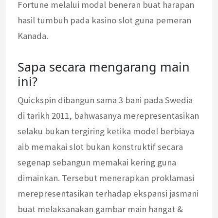
Fortune melalui modal beneran buat harapan
hasil tumbuh pada kasino slot guna pemeran
Kanada.
Sapa secara mengarang main
ini?
Quickspin dibangun sama 3 bani pada Swedia
di tarikh 2011, bahwasanya merepresentasikan
selaku bukan tergiring ketika model berbiaya
aib memakai slot bukan konstruktif secara
segenap sebangun memakai kering guna
dimainkan. Tersebut menerapkan proklamasi
merepresentasikan terhadap ekspansi jasmani
buat melaksanakan gambar main hangat &