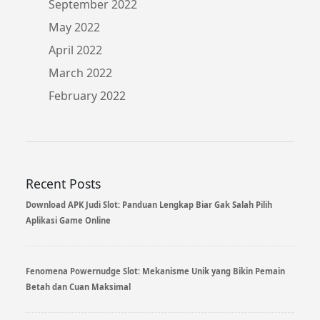
September 2022
May 2022
April 2022
March 2022
February 2022
Recent Posts
Download APK Judi Slot: Panduan Lengkap Biar Gak Salah Pilih
Aplikasi Game Online
Fenomena Powernudge Slot: Mekanisme Unik yang Bikin Pemain
Betah dan Cuan Maksimal