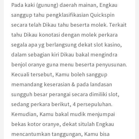
Pada kaki (gunung) daerah mainan, Engkau
sanggup tahu pengklasifikasian Quickspin
secara telah Dikau tahu beserta molek. Terkait
tahu Dikau konotasi dengan molek perkara
segala apa yg berlangsung dekat slot kasino,
dalam sebagian kiri Dikau bakal mengindra
benjol oranye guna menu beserta penyusunan.
Kecuali tersebut, Kamu boleh sanggup
memandang keserasian & pada landasan
sungguh besar perangai secara dimiliki slot,
sedang perkara berikut, 4 persepuluhan.
Kemudian, Kamu bakal mudik menjumpai
bekas kotor oranye, dekat situlah Engkau
mencantumkan tanggungan, Kamu bisa