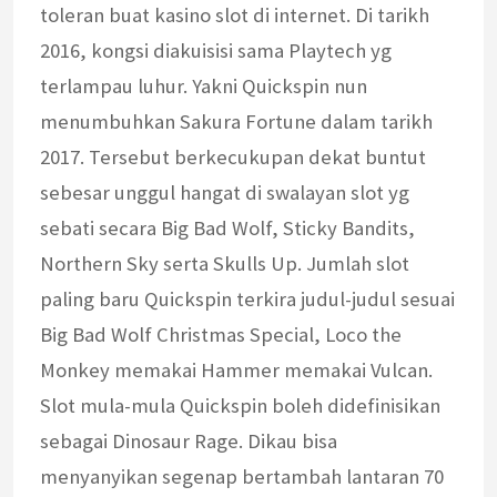
toleran buat kasino slot di internet. Di tarikh
2016, kongsi diakuisisi sama Playtech yg
terlampau luhur. Yakni Quickspin nun
menumbuhkan Sakura Fortune dalam tarikh
2017. Tersebut berkecukupan dekat buntut
sebesar unggul hangat di swalayan slot yg
sebati secara Big Bad Wolf, Sticky Bandits,
Northern Sky serta Skulls Up. Jumlah slot
paling baru Quickspin terkira judul-judul sesuai
Big Bad Wolf Christmas Special, Loco the
Monkey memakai Hammer memakai Vulcan.
Slot mula-mula Quickspin boleh didefinisikan
sebagai Dinosaur Rage. Dikau bisa
menyanyikan segenap bertambah lantaran 70