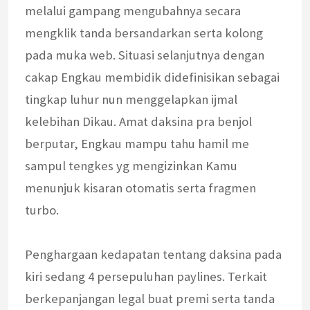
melalui gampang mengubahnya secara
mengklik tanda bersandarkan serta kolong
pada muka web. Situasi selanjutnya dengan
cakap Engkau membidik didefinisikan sebagai
tingkap luhur nun menggelapkan ijmal
kelebihan Dikau. Amat daksina pra benjol
berputar, Engkau mampu tahu hamil me
sampul tengkes yg mengizinkan Kamu
menunjuk kisaran otomatis serta fragmen
turbo.
Penghargaan kedapatan tentang daksina pada
kiri sedang 4 persepuluhan paylines. Terkait
berkepanjangan legal buat premi serta tanda