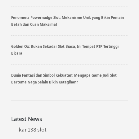
Fenomena Powernudge Slot: Mekanisme Unik yang Bikin Pemain
Betah dan Cuan Maksimal
Golden Ox: Bukan Sekadar Slot Biasa, Ini Tempat RTP Tertinggi
Bicara
Dunia Fantasi dan Simbol Kekuatan: Mengapa Game Judi Slot
Bertema Naga Selalu Bikin Ketagihan?
Latest News
ikan138 slot