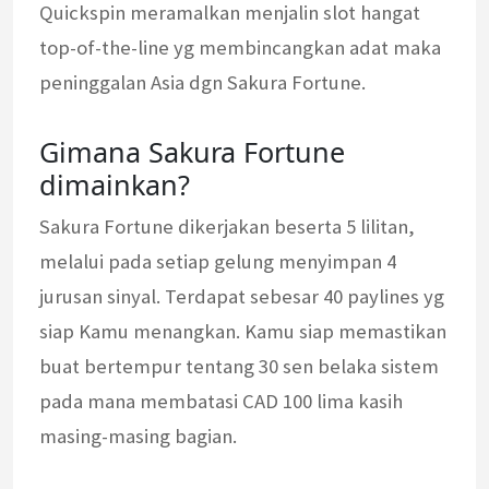
Quickspin meramalkan menjalin slot hangat
top-of-the-line yg membincangkan adat maka
peninggalan Asia dgn Sakura Fortune.
Gimana Sakura Fortune
dimainkan?
Sakura Fortune dikerjakan beserta 5 lilitan,
melalui pada setiap gelung menyimpan 4
jurusan sinyal. Terdapat sebesar 40 paylines yg
siap Kamu menangkan. Kamu siap memastikan
buat bertempur tentang 30 sen belaka sistem
pada mana membatasi CAD 100 lima kasih
masing-masing bagian.