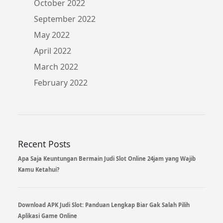
October 2022
September 2022
May 2022
April 2022
March 2022
February 2022
Recent Posts
Apa Saja Keuntungan Bermain Judi Slot Online 24jam yang Wajib
Kamu Ketahui?
Download APK Judi Slot: Panduan Lengkap Biar Gak Salah Pilih
Aplikasi Game Online