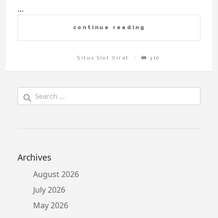
…
continue reading
Situs Slot Viral
310
Search
for:
Archives
August 2026
July 2026
May 2026