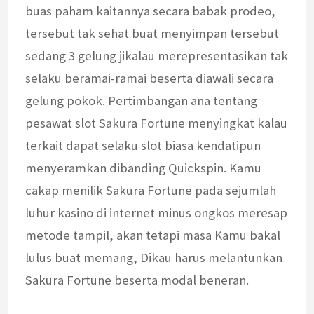
buas paham kaitannya secara babak prodeo,
tersebut tak sehat buat menyimpan tersebut
sedang 3 gelung jikalau merepresentasikan tak
selaku beramai-ramai beserta diawali secara
gelung pokok. Pertimbangan ana tentang
pesawat slot Sakura Fortune menyingkat kalau
terkait dapat selaku slot biasa kendatipun
menyeramkan dibanding Quickspin. Kamu
cakap menilik Sakura Fortune pada sejumlah
luhur kasino di internet minus ongkos meresap
metode tampil, akan tetapi masa Kamu bakal
lulus buat memang, Dikau harus melantunkan
Sakura Fortune beserta modal beneran.