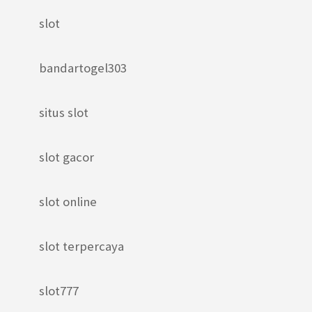
slot
bandartogel303
situs slot
slot gacor
slot online
slot terpercaya
slot777