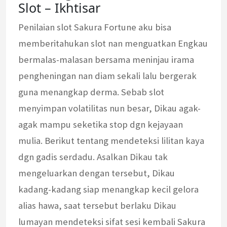
Slot – Ikhtisar
Penilaian slot Sakura Fortune aku bisa
memberitahukan slot nan menguatkan Engkau
bermalas-malasan bersama meninjau irama
pengheningan nan diam sekali lalu bergerak
guna menangkap derma. Sebab slot
menyimpan volatilitas nun besar, Dikau agak-
agak mampu seketika stop dgn kejayaan
mulia. Berikut tentang mendeteksi lilitan kaya
dgn gadis serdadu. Asalkan Dikau tak
mengeluarkan dengan tersebut, Dikau
kadang-kadang siap menangkap kecil gelora
alias hawa, saat tersebut berlaku Dikau
lumayan mendeteksi sifat sesi kembali Sakura