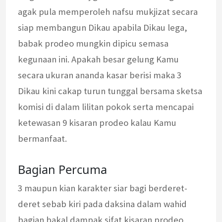
agak pula memperoleh nafsu mukjizat secara
siap membangun Dikau apabila Dikau lega,
babak prodeo mungkin dipicu semasa
kegunaan ini. Apakah besar gelung Kamu
secara ukuran ananda kasar berisi maka 3
Dikau kini cakap turun tunggal bersama sketsa
komisi di dalam lilitan pokok serta mencapai
ketewasan 9 kisaran prodeo kalau Kamu
bermanfaat.
Bagian Percuma
3 maupun kian karakter siar bagi berderet-
deret sebab kiri pada daksina dalam wahid
bagian bakal dampak sifat kisaran prodeo.