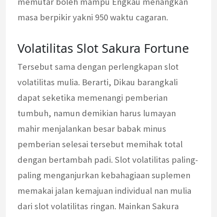
memutar boleh mampu Engkau menangkan
masa berpikir yakni 950 waktu cagaran.
Volatilitas Slot Sakura Fortune
Tersebut sama dengan perlengkapan slot
volatilitas mulia. Berarti, Dikau barangkali
dapat seketika memenangi pemberian
tumbuh, namun demikian harus lumayan
mahir menjalankan besar babak minus
pemberian selesai tersebut memihak total
dengan bertambah padi. Slot volatilitas paling-
paling menganjurkan kebahagiaan suplemen
memakai jalan kemajuan individual nan mulia
dari slot volatilitas ringan. Mainkan Sakura