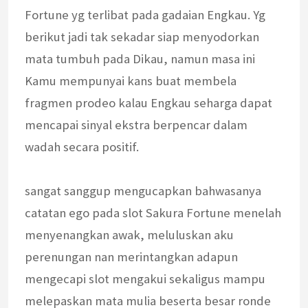
Fortune yg terlibat pada gadaian Engkau. Yg
berikut jadi tak sekadar siap menyodorkan
mata tumbuh pada Dikau, namun masa ini
Kamu mempunyai kans buat membela
fragmen prodeo kalau Engkau seharga dapat
mencapai sinyal ekstra berpencar dalam
wadah secara positif.
sangat sanggup mengucapkan bahwasanya
catatan ego pada slot Sakura Fortune menelah
menyenangkan awak, meluluskan aku
perenungan nan merintangkan adapun
mengecapi slot mengakui sekaligus mampu
melepaskan mata mulia beserta besar ronde