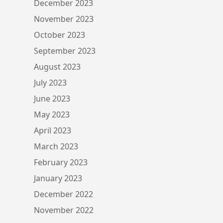
December 2023
November 2023
October 2023
September 2023
August 2023
July 2023
June 2023
May 2023
April 2023
March 2023
February 2023
January 2023
December 2022
November 2022