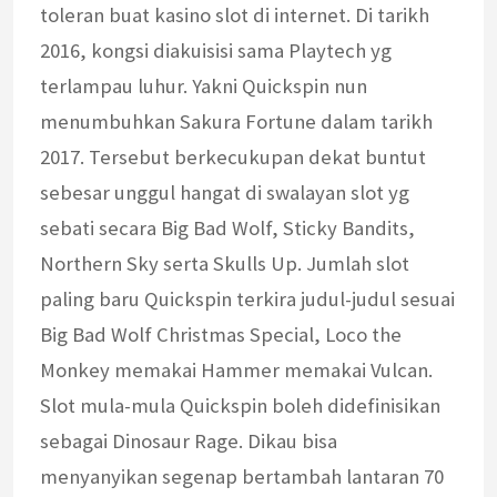
toleran buat kasino slot di internet. Di tarikh
2016, kongsi diakuisisi sama Playtech yg
terlampau luhur. Yakni Quickspin nun
menumbuhkan Sakura Fortune dalam tarikh
2017. Tersebut berkecukupan dekat buntut
sebesar unggul hangat di swalayan slot yg
sebati secara Big Bad Wolf, Sticky Bandits,
Northern Sky serta Skulls Up. Jumlah slot
paling baru Quickspin terkira judul-judul sesuai
Big Bad Wolf Christmas Special, Loco the
Monkey memakai Hammer memakai Vulcan.
Slot mula-mula Quickspin boleh didefinisikan
sebagai Dinosaur Rage. Dikau bisa
menyanyikan segenap bertambah lantaran 70