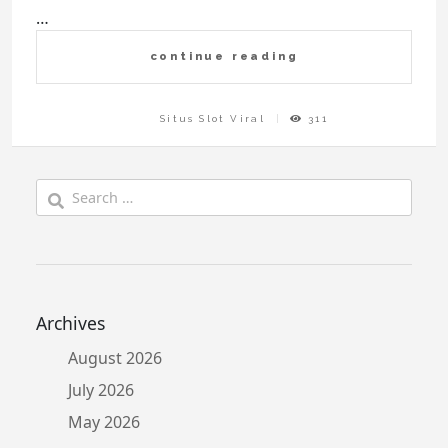
…
continue reading
Situs Slot Viral
311
Search
for:
Archives
August 2026
July 2026
May 2026