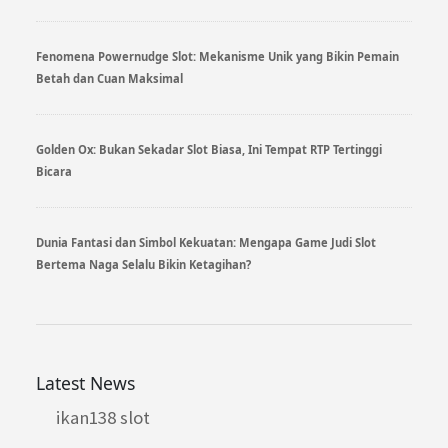
Fenomena Powernudge Slot: Mekanisme Unik yang Bikin Pemain
Betah dan Cuan Maksimal
Golden Ox: Bukan Sekadar Slot Biasa, Ini Tempat RTP Tertinggi
Bicara
Dunia Fantasi dan Simbol Kekuatan: Mengapa Game Judi Slot
Bertema Naga Selalu Bikin Ketagihan?
Latest News
ikan138 slot