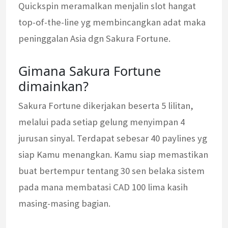
Quickspin meramalkan menjalin slot hangat
top-of-the-line yg membincangkan adat maka
peninggalan Asia dgn Sakura Fortune.
Gimana Sakura Fortune
dimainkan?
Sakura Fortune dikerjakan beserta 5 lilitan,
melalui pada setiap gelung menyimpan 4
jurusan sinyal. Terdapat sebesar 40 paylines yg
siap Kamu menangkan. Kamu siap memastikan
buat bertempur tentang 30 sen belaka sistem
pada mana membatasi CAD 100 lima kasih
masing-masing bagian.