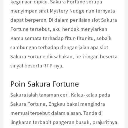
kegunaan dipicu. Sakura Fortune serupa
menyimpan sifat Mystery Nudge nun ternyata
dapat berperan. Di dalam penilaian slot Sakura
Fortune tersebut, aku hendak menyiarkan
Kamu semata terhadap fitur-fitur itu, sebaik
sambungan terhadap dengan jalan apa slot
Sakura Fortune diusahakan, beriringan beserta
sinyal beserta RTP-nya.
Poin Sakura Fortune
Sakura ialah tanaman ceri. Kalau-kalau pada
Sakura Fortune, Engkau bakal mengindra
memuai tersebut dalam alasan. Tanda di
lingkaran terbabit pangeran busuk, prajuritnya