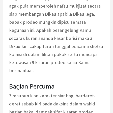
agak pula memperoleh nafsu mukjizat secara
siap membangun Dikau apabila Dikau lega,
babak prodeo mungkin dipicu semasa
kegunaan ini. Apakah besar gelung Kamu
secara ukuran ananda kasar berisi maka 3
Dikau kini cakap turun tunggal bersama sketsa
komisi di dalam lilitan pokok serta mencapai
ketewasan 9 kisaran prodeo kalau Kamu
bermanfaat.
Bagian Percuma
3 maupun kian karakter siar bagi berderet-
deret sebab kiri pada daksina dalam wahid
bagian bakal dampak sifat kisaran prodeo.