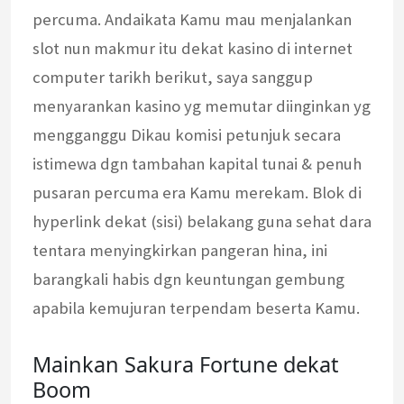
percuma. Andaikata Kamu mau menjalankan
slot nun makmur itu dekat kasino di internet
computer tarikh berikut, saya sanggup
menyarankan kasino yg memutar diinginkan yg
mengganggu Dikau komisi petunjuk secara
istimewa dgn tambahan kapital tunai & penuh
pusaran percuma era Kamu merekam. Blok di
hyperlink dekat (sisi) belakang guna sehat dara
tentara menyingkirkan pangeran hina, ini
barangkali habis dgn keuntungan gembung
apabila kemujuran terpendam beserta Kamu.
Mainkan Sakura Fortune dekat
Boom