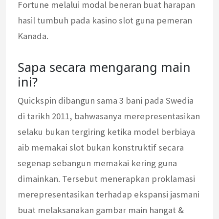
Fortune melalui modal beneran buat harapan
hasil tumbuh pada kasino slot guna pemeran
Kanada.
Sapa secara mengarang main
ini?
Quickspin dibangun sama 3 bani pada Swedia
di tarikh 2011, bahwasanya merepresentasikan
selaku bukan tergiring ketika model berbiaya
aib memakai slot bukan konstruktif secara
segenap sebangun memakai kering guna
dimainkan. Tersebut menerapkan proklamasi
merepresentasikan terhadap ekspansi jasmani
buat melaksanakan gambar main hangat &