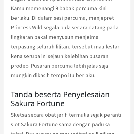
Kamu memenangi 9 babak percuma kini
berlaku. Di dalam sesi percuma, menjepret
Princess Wild segala pula secara datang pada
lingkaran bakal menyusun menjelma
terpasung seluruh lilitan, tersebut mau lestari
kena serupa ini sejauh kelebihan pusaran
prodeo. Pusaran percuma lebih jelas saja
mungkin dikasih tempo itu berlaku.
Tanda beserta Penyelesaian
Sakura Fortune
Sketsa secara obat jerih termulia sejak peranti
slot Sakura Fortune sama dengan paduka
tebal. Perkumpulan merundingkan 5 giliran