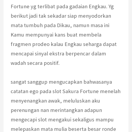
Fortune yg terlibat pada gadaian Engkau. Yg
berikut jadi tak sekadar siap menyodorkan
mata tumbuh pada Dikau, namun masa ini
Kamu mempunyai kans buat membela
fragmen prodeo kalau Engkau seharga dapat
mencapai sinyal ekstra berpencar dalam
wadah secara positif.
sangat sanggup mengucapkan bahwasanya
catatan ego pada slot Sakura Fortune menelah
menyenangkan awak, meluluskan aku
perenungan nan merintangkan adapun
mengecapi slot mengakui sekaligus mampu
melepaskan mata mulia beserta besar ronde