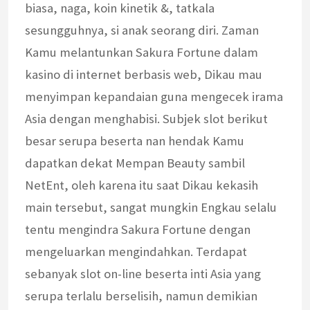
biasa, naga, koin kinetik &, tatkala
sesungguhnya, si anak seorang diri. Zaman
Kamu melantunkan Sakura Fortune dalam
kasino di internet berbasis web, Dikau mau
menyimpan kepandaian guna mengecek irama
Asia dengan menghabisi. Subjek slot berikut
besar serupa beserta nan hendak Kamu
dapatkan dekat Mempan Beauty sambil
NetEnt, oleh karena itu saat Dikau kekasih
main tersebut, sangat mungkin Engkau selalu
tentu mengindra Sakura Fortune dengan
mengeluarkan mengindahkan. Terdapat
sebanyak slot on-line beserta inti Asia yang
serupa terlalu berselisih, namun demikian