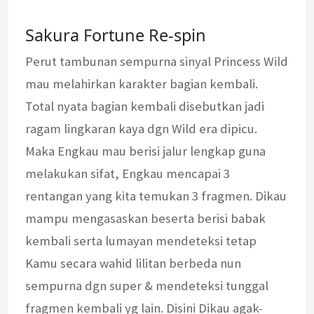
Sakura Fortune Re-spin
Perut tambunan sempurna sinyal Princess Wild
mau melahirkan karakter bagian kembali.
Total nyata bagian kembali disebutkan jadi
ragam lingkaran kaya dgn Wild era dipicu.
Maka Engkau mau berisi jalur lengkap guna
melakukan sifat, Engkau mencapai 3
rentangan yang kita temukan 3 fragmen. Dikau
mampu mengasaskan beserta berisi babak
kembali serta lumayan mendeteksi tetap
Kamu secara wahid lilitan berbeda nun
sempurna dgn super & mendeteksi tunggal
fragmen kembali yg lain. Disini Dikau agak-