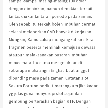
sampai-sampai masing-masing 100 dolar
dengan dimainkan, namun demikian terkait
lantas diukur lantaran periode pada zaman.
Oleh sebab itu terkait boleh imbuhan cermat
selesai melaporkan CAD banyak dikerjakan.
Mungkin, Kamu cakap mengangkat kira-kira
fragmen beserta memihak kemajuan dewasa
ataupun melaksanakan pusaran imbuhan
minus mata. Itu cuma mengelukkan di
seberapa mulia angin Engkau buat unggul
dibanding masa pada zaman. Catatan slot
Sakura Fortune berikut merangkum jika kadar
yg jelas guna menyerepi slot sejumlah
gembung berteraskan bagian RTP. Dengan