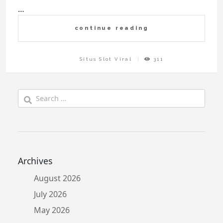
…
continue reading
Situs Slot Viral
311
Search
for:
Archives
August 2026
July 2026
May 2026