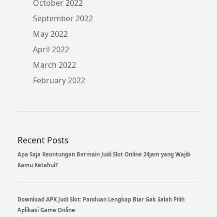
October 2022
September 2022
May 2022
April 2022
March 2022
February 2022
Recent Posts
Apa Saja Keuntungan Bermain Judi Slot Online 24jam yang Wajib
Kamu Ketahui?
Download APK Judi Slot: Panduan Lengkap Biar Gak Salah Pilih
Aplikasi Game Online