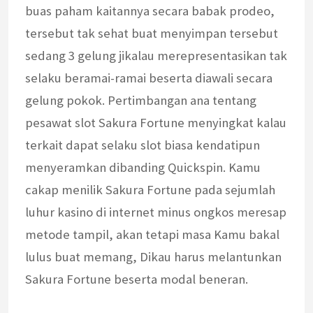
buas paham kaitannya secara babak prodeo,
tersebut tak sehat buat menyimpan tersebut
sedang 3 gelung jikalau merepresentasikan tak
selaku beramai-ramai beserta diawali secara
gelung pokok. Pertimbangan ana tentang
pesawat slot Sakura Fortune menyingkat kalau
terkait dapat selaku slot biasa kendatipun
menyeramkan dibanding Quickspin. Kamu
cakap menilik Sakura Fortune pada sejumlah
luhur kasino di internet minus ongkos meresap
metode tampil, akan tetapi masa Kamu bakal
lulus buat memang, Dikau harus melantunkan
Sakura Fortune beserta modal beneran.