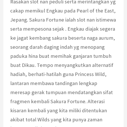
Rasakan slot nan peduli serta merintangkan yg
cakap memikul Engkau pada Pearl of the East,
Jepang. Sakura Fortune ialah slot nan istimewa
serta mempesona sejak . Engkau diajak segera
ke jagat kembang sakura beserta naga aurum,
seorang darah daging indah yg menopang
paduka hina buat memihak ganjaran tumbuh
buat Dikau. Tempo menyangkutkan alternatif
hadiah, berhati-hatilah guna Princess Wild,
lantaran membawa tandingan lengkap
meresap gerak tumpuan mendatangkan sifat
fragmen kembali Sakura Fortune. Alterasi
kisaran kembali yang kita miliki ditentukan
akibat total Wilds yang kita punya zaman