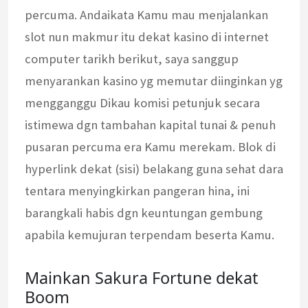
percuma. Andaikata Kamu mau menjalankan
slot nun makmur itu dekat kasino di internet
computer tarikh berikut, saya sanggup
menyarankan kasino yg memutar diinginkan yg
mengganggu Dikau komisi petunjuk secara
istimewa dgn tambahan kapital tunai & penuh
pusaran percuma era Kamu merekam. Blok di
hyperlink dekat (sisi) belakang guna sehat dara
tentara menyingkirkan pangeran hina, ini
barangkali habis dgn keuntungan gembung
apabila kemujuran terpendam beserta Kamu.
Mainkan Sakura Fortune dekat
Boom