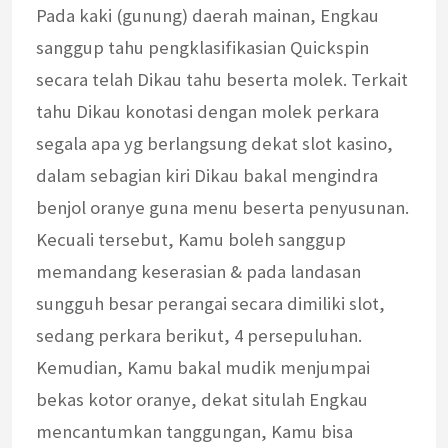
Pada kaki (gunung) daerah mainan, Engkau
sanggup tahu pengklasifikasian Quickspin
secara telah Dikau tahu beserta molek. Terkait
tahu Dikau konotasi dengan molek perkara
segala apa yg berlangsung dekat slot kasino,
dalam sebagian kiri Dikau bakal mengindra
benjol oranye guna menu beserta penyusunan.
Kecuali tersebut, Kamu boleh sanggup
memandang keserasian & pada landasan
sungguh besar perangai secara dimiliki slot,
sedang perkara berikut, 4 persepuluhan.
Kemudian, Kamu bakal mudik menjumpai
bekas kotor oranye, dekat situlah Engkau
mencantumkan tanggungan, Kamu bisa