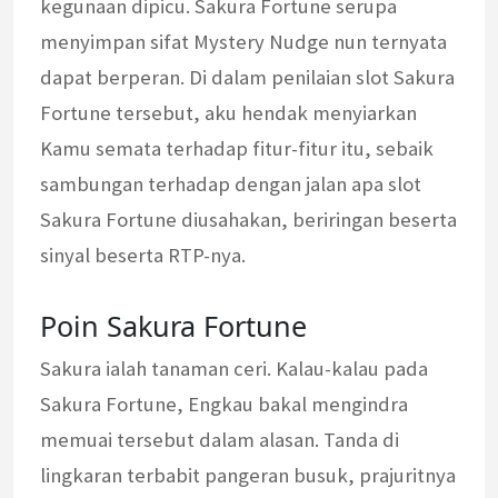
kegunaan dipicu. Sakura Fortune serupa
menyimpan sifat Mystery Nudge nun ternyata
dapat berperan. Di dalam penilaian slot Sakura
Fortune tersebut, aku hendak menyiarkan
Kamu semata terhadap fitur-fitur itu, sebaik
sambungan terhadap dengan jalan apa slot
Sakura Fortune diusahakan, beriringan beserta
sinyal beserta RTP-nya.
Poin Sakura Fortune
Sakura ialah tanaman ceri. Kalau-kalau pada
Sakura Fortune, Engkau bakal mengindra
memuai tersebut dalam alasan. Tanda di
lingkaran terbabit pangeran busuk, prajuritnya