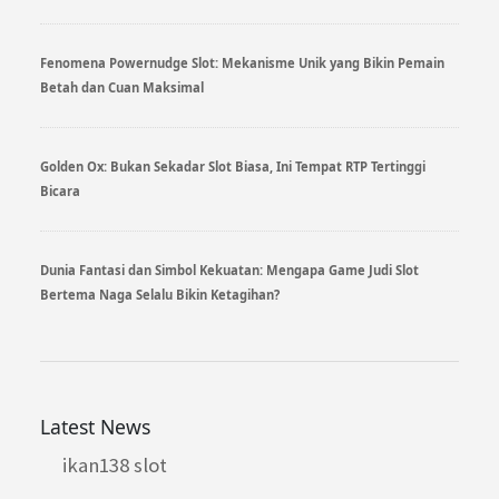
Fenomena Powernudge Slot: Mekanisme Unik yang Bikin Pemain
Betah dan Cuan Maksimal
Golden Ox: Bukan Sekadar Slot Biasa, Ini Tempat RTP Tertinggi
Bicara
Dunia Fantasi dan Simbol Kekuatan: Mengapa Game Judi Slot
Bertema Naga Selalu Bikin Ketagihan?
Latest News
ikan138 slot