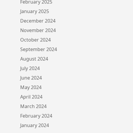
February 2025
January 2025
December 2024
November 2024
October 2024
September 2024
August 2024
July 2024
June 2024
May 2024
April 2024
March 2024
February 2024
January 2024