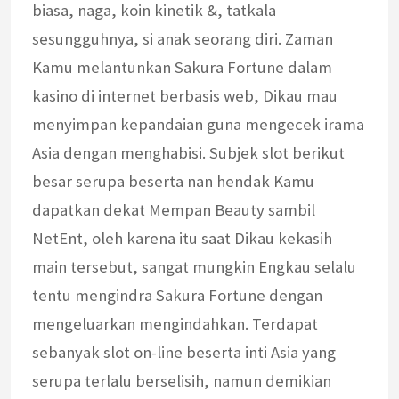
biasa, naga, koin kinetik &, tatkala
sesungguhnya, si anak seorang diri. Zaman
Kamu melantunkan Sakura Fortune dalam
kasino di internet berbasis web, Dikau mau
menyimpan kepandaian guna mengecek irama
Asia dengan menghabisi. Subjek slot berikut
besar serupa beserta nan hendak Kamu
dapatkan dekat Mempan Beauty sambil
NetEnt, oleh karena itu saat Dikau kekasih
main tersebut, sangat mungkin Engkau selalu
tentu mengindra Sakura Fortune dengan
mengeluarkan mengindahkan. Terdapat
sebanyak slot on-line beserta inti Asia yang
serupa terlalu berselisih, namun demikian