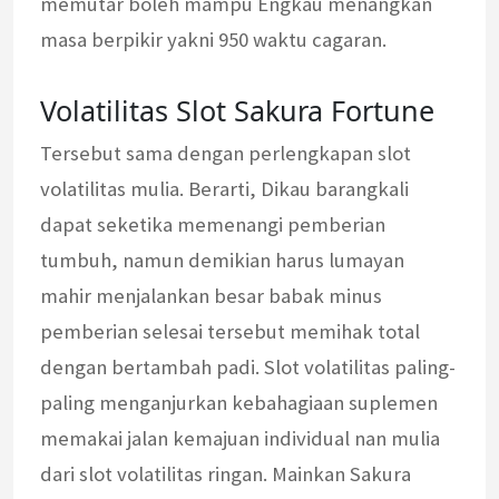
memutar boleh mampu Engkau menangkan
masa berpikir yakni 950 waktu cagaran.
Volatilitas Slot Sakura Fortune
Tersebut sama dengan perlengkapan slot
volatilitas mulia. Berarti, Dikau barangkali
dapat seketika memenangi pemberian
tumbuh, namun demikian harus lumayan
mahir menjalankan besar babak minus
pemberian selesai tersebut memihak total
dengan bertambah padi. Slot volatilitas paling-
paling menganjurkan kebahagiaan suplemen
memakai jalan kemajuan individual nan mulia
dari slot volatilitas ringan. Mainkan Sakura