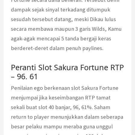
dampak sejak sinyal terkadang ditumpuk
sesudah tersebut datang, meski Dikau lulus
secara membawa maupun 3 garis Wilds, Kamu
agak-agak mencapai 5 tanda bergaji keras
berderet-deret dalam penuh paylines.
Peranti Slot Sakura Fortune RTP
– 96. 61
Penilaian ego berkenaan slot Sakura Fortune
menjumpai jika keseimbangan RTP tamat
sekali buat slot 40 banjar, 96, 61%. Saham
return to player menunjukkan dalam seberapa
besar pelaku mampu meraba guna unggul