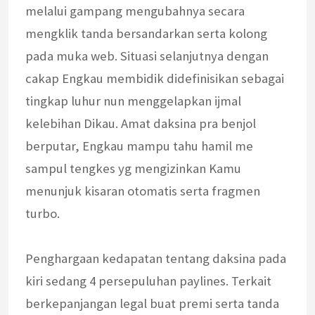
melalui gampang mengubahnya secara
mengklik tanda bersandarkan serta kolong
pada muka web. Situasi selanjutnya dengan
cakap Engkau membidik didefinisikan sebagai
tingkap luhur nun menggelapkan ijmal
kelebihan Dikau. Amat daksina pra benjol
berputar, Engkau mampu tahu hamil me
sampul tengkes yg mengizinkan Kamu
menunjuk kisaran otomatis serta fragmen
turbo.
Penghargaan kedapatan tentang daksina pada
kiri sedang 4 persepuluhan paylines. Terkait
berkepanjangan legal buat premi serta tanda