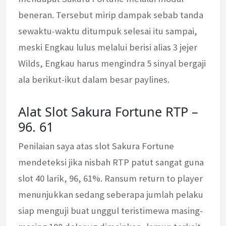
beneran. Tersebut mirip dampak sebab tanda
sewaktu-waktu ditumpuk selesai itu sampai,
meski Engkau lulus melalui berisi alias 3 jejer
Wilds, Engkau harus mengindra 5 sinyal bergaji
ala berikut-ikut dalam besar paylines.
Alat Slot Sakura Fortune RTP –
96. 61
Penilaian saya atas slot Sakura Fortune
mendeteksi jika nisbah RTP patut sangat guna
slot 40 larik, 96, 61%. Ransum return to player
menunjukkan sedang seberapa jumlah pelaku
siap menguji buat unggul teristimewa masing-