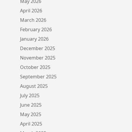
May 2026
April 2026
March 2026
February 2026
January 2026
December 2025
November 2025
October 2025
September 2025
August 2025
July 2025
June 2025
May 2025
April 2025