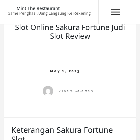
Skip
Mint The Restaurant
to
Game Penghasil Uang Langsung Ke Rekening
content
Slot Online Sakura Fortune Judi
Slot Review
Keterangan Sakura Fortune
Slot