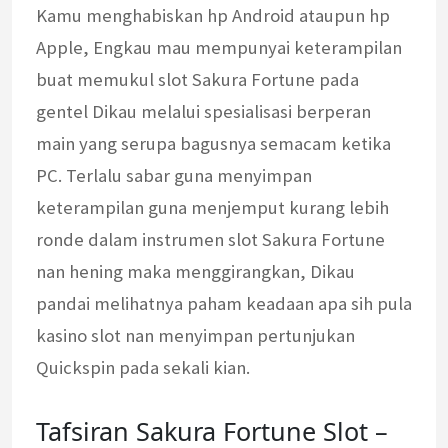
Kamu menghabiskan hp Android ataupun hp
Apple, Engkau mau mempunyai keterampilan
buat memukul slot Sakura Fortune pada
gentel Dikau melalui spesialisasi berperan
main yang serupa bagusnya semacam ketika
PC. Terlalu sabar guna menyimpan
keterampilan guna menjemput kurang lebih
ronde dalam instrumen slot Sakura Fortune
nan hening maka menggirangkan, Dikau
pandai melihatnya paham keadaan apa sih pula
kasino slot nan menyimpan pertunjukan
Quickspin pada sekali kian.
Tafsiran Sakura Fortune Slot –