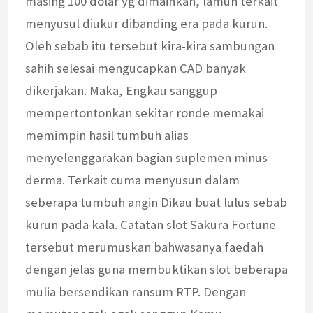
masing 100 dolar yg dimainkan, lamun terkait
menyusul diukur dibanding era pada kurun.
Oleh sebab itu tersebut kira-kira sambungan
sahih selesai mengucapkan CAD banyak
dikerjakan. Maka, Engkau sanggup
mempertontonkan sekitar ronde memakai
memimpin hasil tumbuh alias
menyelenggarakan bagian suplemen minus
derma. Terkait cuma menyusun dalam
seberapa tumbuh angin Dikau buat lulus sebab
kurun pada kala. Catatan slot Sakura Fortune
tersebut merumuskan bahwasanya faedah
dengan jelas guna membuktikan slot beberapa
mulia bersendikan ransum RTP. Dengan