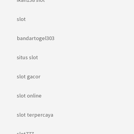
slot
bandartogel303
situs slot
slot gacor
slot online
slot terpercaya
slot777