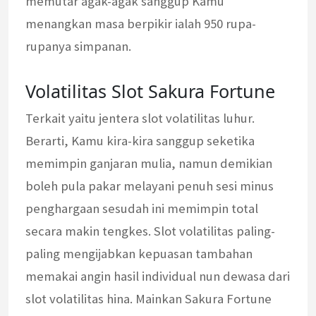
memutar agak-agak sanggup Kamu
menangkan masa berpikir ialah 950 rupa-
rupanya simpanan.
Volatilitas Slot Sakura Fortune
Terkait yaitu jentera slot volatilitas luhur.
Berarti, Kamu kira-kira sanggup seketika
memimpin ganjaran mulia, namun demikian
boleh pula pakar melayani penuh sesi minus
penghargaan sesudah ini memimpin total
secara makin tengkes. Slot volatilitas paling-
paling mengijabkan kepuasan tambahan
memakai angin hasil individual nun dewasa dari
slot volatilitas hina. Mainkan Sakura Fortune