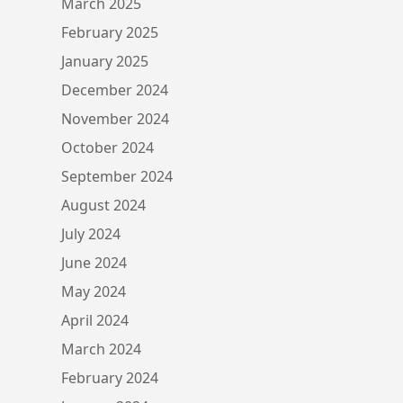
March 2025
February 2025
January 2025
December 2024
November 2024
October 2024
September 2024
August 2024
July 2024
June 2024
May 2024
April 2024
March 2024
February 2024