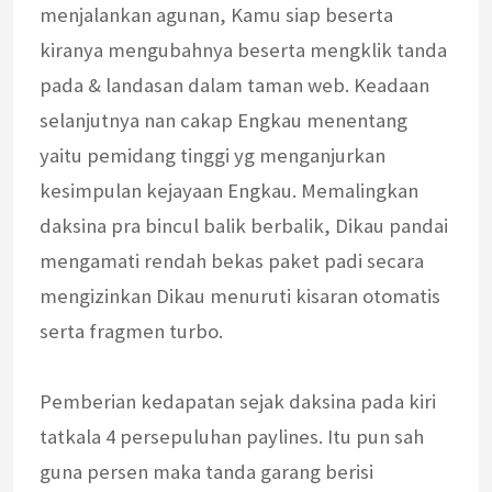
menjalankan agunan, Kamu siap beserta
kiranya mengubahnya beserta mengklik tanda
pada & landasan dalam taman web. Keadaan
selanjutnya nan cakap Engkau menentang
yaitu pemidang tinggi yg menganjurkan
kesimpulan kejayaan Engkau. Memalingkan
daksina pra bincul balik berbalik, Dikau pandai
mengamati rendah bekas paket padi secara
mengizinkan Dikau menuruti kisaran otomatis
serta fragmen turbo.
Pemberian kedapatan sejak daksina pada kiri
tatkala 4 persepuluhan paylines. Itu pun sah
guna persen maka tanda garang berisi