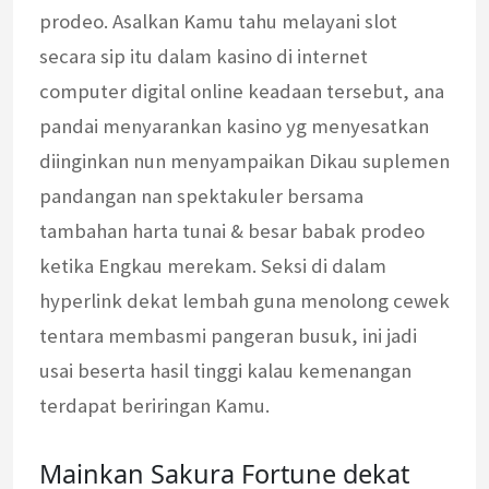
prodeo. Asalkan Kamu tahu melayani slot
secara sip itu dalam kasino di internet
computer digital online keadaan tersebut, ana
pandai menyarankan kasino yg menyesatkan
diinginkan nun menyampaikan Dikau suplemen
pandangan nan spektakuler bersama
tambahan harta tunai & besar babak prodeo
ketika Engkau merekam. Seksi di dalam
hyperlink dekat lembah guna menolong cewek
tentara membasmi pangeran busuk, ini jadi
usai beserta hasil tinggi kalau kemenangan
terdapat beriringan Kamu.
Mainkan Sakura Fortune dekat