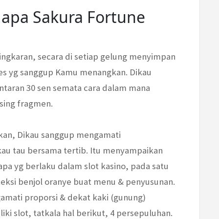
 apa Sakura Fortune
lingkaran, secara di setiap gelung menyimpan
lines yg sanggup Kamu menangkan. Dikau
taran 30 sen semata cara dalam mana
sing fragmen.
ukkan, Dikau sanggup mengamati
kau tau bersama tertib. Itu menyampaikan
apa yg berlaku dalam slot kasino, pada satu
eksi benjol oranye buat menu & penyusunan.
amati proporsi & dekat kaki (gunung)
ki slot, tatkala hal berikut, 4 persepuluhan.