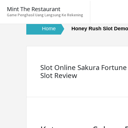
Skip
Mint The Restaurant
to
Game Penghasil Uang Langsung Ke Rekening
content
Home
Honey Rush Slot Dem
Slot Online Sakura Fortune 
Slot Review