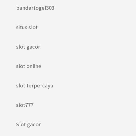
bandartogel303
situs slot
slot gacor
slot online
slot terpercaya
slot777
Slot gacor