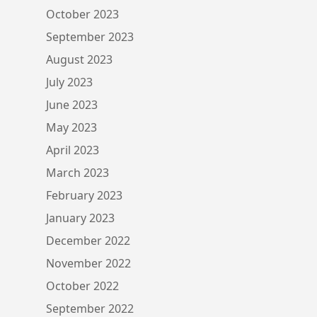
October 2023
September 2023
August 2023
July 2023
June 2023
May 2023
April 2023
March 2023
February 2023
January 2023
December 2022
November 2022
October 2022
September 2022