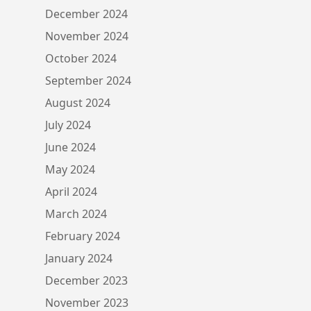
December 2024
November 2024
October 2024
September 2024
August 2024
July 2024
June 2024
May 2024
April 2024
March 2024
February 2024
January 2024
December 2023
November 2023