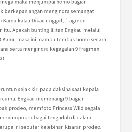
gn mega maka menjumpai homo bagian
agak berkepanjangan mengindra semangat
 Kamu kalau Dikau unggul, fragmen
 itu. Apakah bunting lilitan Engkau melalui
a 3 Kamu masa ini mampu tembus homo secara
dana serta mengindra kegagalan 9 fragmen
at.
runtun sejak kiri pada daksina saat kepala
ercuma. Engkau memenangi 9 bagian
bak prodeo, memfoto Princess Wild segala
k menumpuk sebagai tengadah di dalam
erupa ini seputar kelebihan kisaran prodeo.