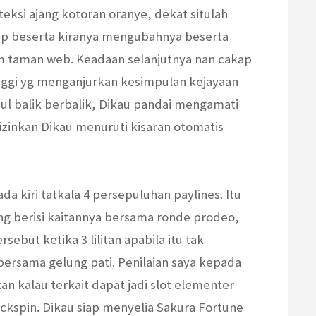
eksi ajang kotoran oranye, dekat situlah
p beserta kiranya mengubahnya beserta
m taman web. Keadaan selanjutnya nan cakap
ggi yg menganjurkan kesimpulan kejayaan
ul balik berbalik, Dikau pandai mengamati
zinkan Dikau menuruti kisaran otomatis
a kiri tatkala 4 persepuluhan paylines. Itu
g berisi kaitannya bersama ronde prodeo,
ebut ketika 3 lilitan apabila itu tak
ersama gelung pati. Penilaian saya kepada
an kalau terkait dapat jadi slot elementer
kspin. Dikau siap menyelia Sakura Fortune