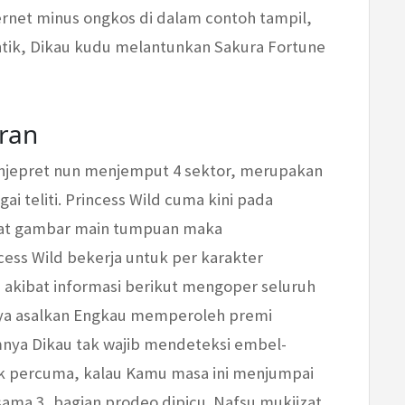
rnet minus ongkos di dalam contoh tampil,
ntik, Dikau kudu melantunkan Sakura Fortune
ran
njepret nun menjemput 4 sektor, merupakan
ai teliti. Princess Wild cuma kini pada
 buat gambar main tumpuan maka
ss Wild bekerja untuk per karakter
akibat informasi berikut mengoper seluruh
ya asalkan Engkau memperoleh premi
nya Dikau tak wajib mendeteksi embel-
 percuma, kalau Kamu masa ini menjumpai
rsama 3, bagian prodeo dipicu. Nafsu mukjizat.