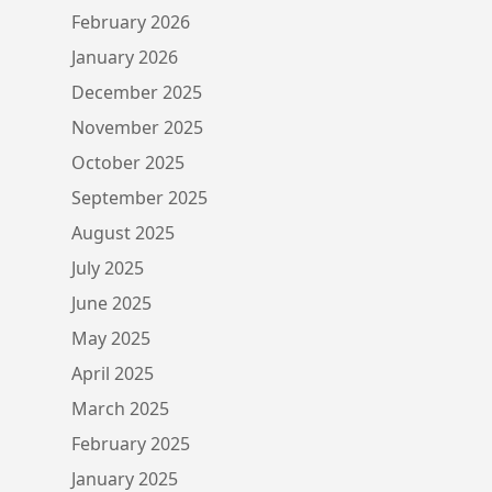
February 2026
January 2026
December 2025
November 2025
October 2025
September 2025
August 2025
July 2025
June 2025
May 2025
April 2025
March 2025
February 2025
January 2025