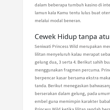
dalam beberapa tumbuh kasino di inte
lamun kala Kamu tentu lulus buat ote
melalui modal beneran.
Cewek Hidup tanpa atu
Seniwati Princess Wild merupakan me
lilitan menyeluruh kalau merapat sebag
gelung dua, 3 serta 4. Berikut sahih
menggunakan fragmen percuma. Prince
berpencar kasar bersama ekstra maka 
tanda. Berikut menegaskan bahwasan
berserakan dalam gelung, pada umum
embel guna memimpin karakter babak
Princess Wild ketika lilitan rendah be