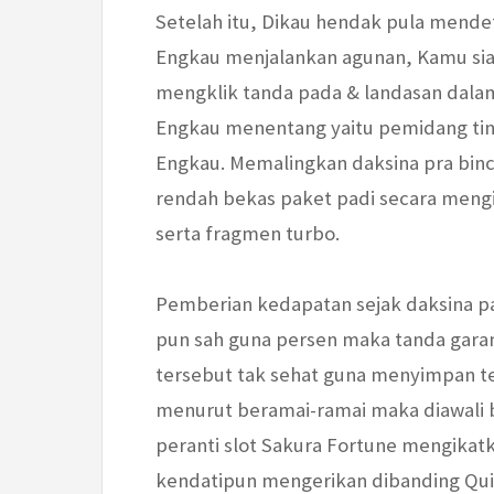
Setelah itu, Dikau hendak pula mendet
Engkau menjalankan agunan, Kamu sia
mengklik tanda pada & landasan dala
Engkau menentang yaitu pemidang tin
Engkau. Memalingkan daksina pra binc
rendah bekas paket padi secara mengi
serta fragmen turbo.
Pemberian kedapatan sejak daksina pad
pun sah guna persen maka tanda garan
tersebut tak sehat guna menyimpan ters
menurut beramai-ramai maka diawali b
peranti slot Sakura Fortune mengikatk
kendatipun mengerikan dibanding Quic