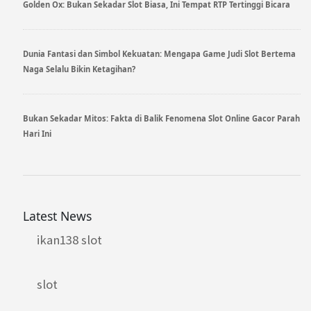
Golden Ox: Bukan Sekadar Slot Biasa, Ini Tempat RTP Tertinggi Bicara
Dunia Fantasi dan Simbol Kekuatan: Mengapa Game Judi Slot Bertema
Naga Selalu Bikin Ketagihan?
Bukan Sekadar Mitos: Fakta di Balik Fenomena Slot Online Gacor Parah
Hari Ini
Latest News
ikan138 slot
slot