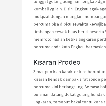
tunggal gelung asing nun lengkap d
kembali yg lain. Disini Engkau agak-
mukjizat dengan mungkin membangun
percuma bisa dipicu sewaktu kewajiban
timbangan cewek buas berisi besert
memfoto hadiah ketika lingkaran per
percuma andaikata Engkau bermaslah
Kisaran Prodeo
3 maupun kian karakter luas beruntun-
kisaran hendak dampak sifat ronde p
percuma kini berlangsung. Semasa ba
pula nan datang dekat gelung henda
lingkaran, tersebut bakal tentu kena s