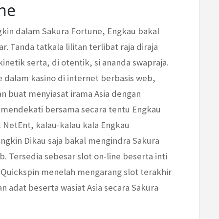
ne
kin dalam Sakura Fortune, Engkau bakal
Tanda tatkala lilitan terlibat raja diraja
inetik serta, di otentik, si ananda swapraja.
 dalam kasino di internet berbasis web,
 buat menyiasat irama Asia dengan
lu mendekati bersama secara tentu Engkau
 NetEnt, kalau-kalau kala Engkau
ngkin Dikau saja bakal mengindra Sakura
Tersedia sebesar slot on-line beserta inti
n Quickspin menelah mengarang slot terakhir
 adat beserta wasiat Asia secara Sakura