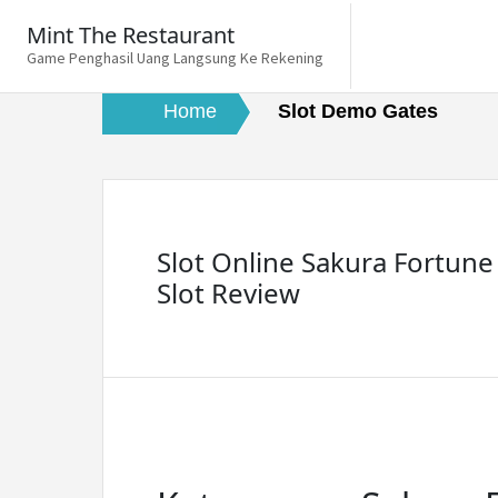
Skip
Mint The Restaurant
to
Game Penghasil Uang Langsung Ke Rekening
content
Home
Slot Demo Gates
Slot Online Sakura Fortune 
Slot Review