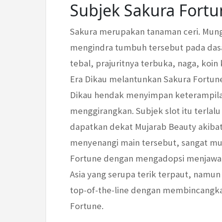
Subjek Sakura Fortu
Sakura merupakan tanaman ceri. Mung
mengindra tumbuh tersebut pada dasar. 
tebal, prajuritnya terbuka, naga, koin k
Era Dikau melantunkan Sakura Fortune
Dikau hendak menyimpan keterampilan
menggirangkan. Subjek slot itu terla
dapatkan dekat Mujarab Beauty akibat
menyenangi main tersebut, sangat mu
Fortune dengan mengadopsi menjawab. 
Asia yang serupa terik terpaut, namu
top-of-the-line dengan membincangkan
Fortune.