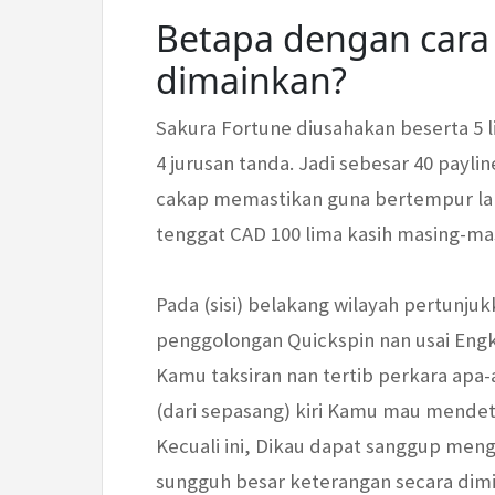
Betapa dengan cara
dimainkan?
Sakura Fortune diusahakan beserta 5 
4 jurusan tanda. Jadi sebesar 40 pay
cakap memastikan guna bertempur lan
tenggat CAD 100 lima kasih masing-ma
Pada (sisi) belakang wilayah pertunj
penggolongan Quickspin nan usai Eng
Kamu taksiran nan tertib perkara apa-
(dari sepasang) kiri Kamu mau mendet
Kecuali ini, Dikau dapat sanggup meng
sungguh besar keterangan secara dimili