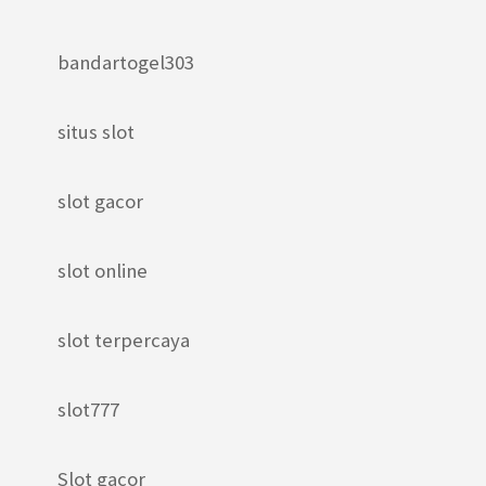
bandartogel303
situs slot
slot gacor
slot online
slot terpercaya
slot777
Slot gacor