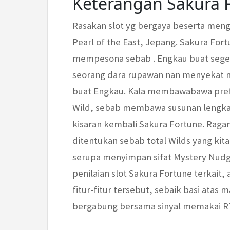
Keterangan Sakura F
Rasakan slot yg bergaya beserta me
Pearl of the East, Jepang. Sakura Fo
mempesona sebab . Engkau buat segera
seorang dara rupawan nan menyekat m
buat Engkau. Kala membawabawa prefer
Wild, sebab membawa susunan lengka
kisaran kembali Sakura Fortune. Rag
ditentukan sebab total Wilds yang kit
serupa menyimpan sifat Mystery Nudg
penilaian slot Sakura Fortune terkait
fitur-fitur tersebut, sebaik basi ata
bergabung bersama sinyal memakai R