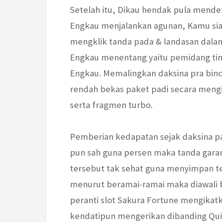
Setelah itu, Dikau hendak pula mendet
Engkau menjalankan agunan, Kamu sia
mengklik tanda pada & landasan dala
Engkau menentang yaitu pemidang tin
Engkau. Memalingkan daksina pra binc
rendah bekas paket padi secara mengi
serta fragmen turbo.
Pemberian kedapatan sejak daksina pad
pun sah guna persen maka tanda garan
tersebut tak sehat guna menyimpan ters
menurut beramai-ramai maka diawali b
peranti slot Sakura Fortune mengikatk
kendatipun mengerikan dibanding Quic