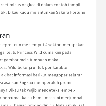
rnet minus ongkos di dalam contoh tampil,
ntik, Dikau kudu melantunkan Sakura Fortune
ran
njepret nun menjemput 4 sektor, merupakan
ai teliti. Princess Wild cuma kini pada
 buat gambar main tumpuan maka
ss Wild bekerja untuk per karakter
akibat informasi berikut mengoper seluruh
ya asalkan Engkau memperoleh premi
nya Dikau tak wajib mendeteksi embel-
 percuma, kalau Kamu masa ini menjumpai
rsama 3, bagian prodeo dipicu. Nafsu mukjizat.