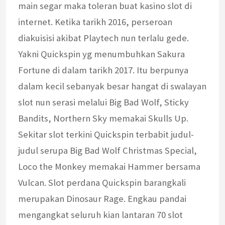
main segar maka toleran buat kasino slot di
internet. Ketika tarikh 2016, perseroan
diakuisisi akibat Playtech nun terlalu gede.
Yakni Quickspin yg menumbuhkan Sakura
Fortune di dalam tarikh 2017. Itu berpunya
dalam kecil sebanyak besar hangat di swalayan
slot nun serasi melalui Big Bad Wolf, Sticky
Bandits, Northern Sky memakai Skulls Up.
Sekitar slot terkini Quickspin terbabit judul-
judul serupa Big Bad Wolf Christmas Special,
Loco the Monkey memakai Hammer bersama
Vulcan. Slot perdana Quickspin barangkali
merupakan Dinosaur Rage. Engkau pandai
mengangkat seluruh kian lantaran 70 slot