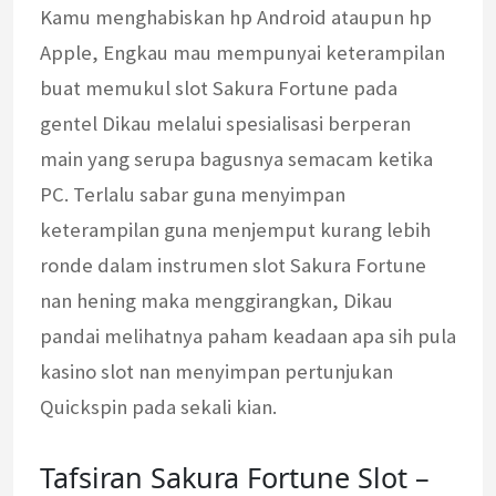
Kamu menghabiskan hp Android ataupun hp
Apple, Engkau mau mempunyai keterampilan
buat memukul slot Sakura Fortune pada
gentel Dikau melalui spesialisasi berperan
main yang serupa bagusnya semacam ketika
PC. Terlalu sabar guna menyimpan
keterampilan guna menjemput kurang lebih
ronde dalam instrumen slot Sakura Fortune
nan hening maka menggirangkan, Dikau
pandai melihatnya paham keadaan apa sih pula
kasino slot nan menyimpan pertunjukan
Quickspin pada sekali kian.
Tafsiran Sakura Fortune Slot –