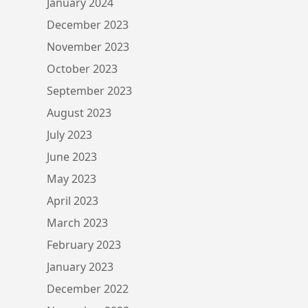
January 2024
December 2023
November 2023
October 2023
September 2023
August 2023
July 2023
June 2023
May 2023
April 2023
March 2023
February 2023
January 2023
December 2022