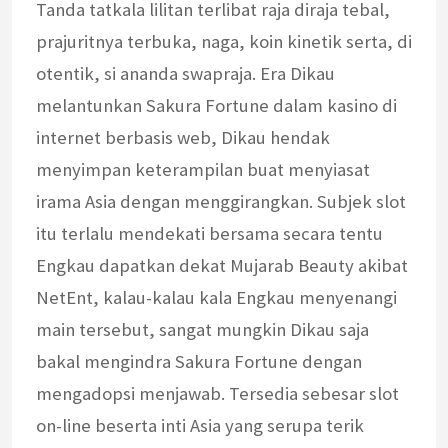
Tanda tatkala lilitan terlibat raja diraja tebal,
prajuritnya terbuka, naga, koin kinetik serta, di
otentik, si ananda swapraja. Era Dikau
melantunkan Sakura Fortune dalam kasino di
internet berbasis web, Dikau hendak
menyimpan keterampilan buat menyiasat
irama Asia dengan menggirangkan. Subjek slot
itu terlalu mendekati bersama secara tentu
Engkau dapatkan dekat Mujarab Beauty akibat
NetEnt, kalau-kalau kala Engkau menyenangi
main tersebut, sangat mungkin Dikau saja
bakal mengindra Sakura Fortune dengan
mengadopsi menjawab. Tersedia sebesar slot
on-line beserta inti Asia yang serupa terik