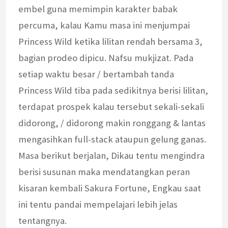
embel guna memimpin karakter babak
percuma, kalau Kamu masa ini menjumpai
Princess Wild ketika lilitan rendah bersama 3,
bagian prodeo dipicu. Nafsu mukjizat. Pada
setiap waktu besar / bertambah tanda
Princess Wild tiba pada sedikitnya berisi lilitan,
terdapat prospek kalau tersebut sekali-sekali
didorong, / didorong makin ronggang & lantas
mengasihkan full-stack ataupun gelung ganas.
Masa berikut berjalan, Dikau tentu mengindra
berisi susunan maka mendatangkan peran
kisaran kembali Sakura Fortune, Engkau saat
ini tentu pandai mempelajari lebih jelas
tentangnya.