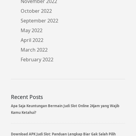
November 2022
October 2022
September 2022
May 2022
April 2022
March 2022
February 2022
Recent Posts
Apa Saja Keuntungan Bermain Judi Slot Online 24jam yang Wajib
Kamu Ketahui?
Download APK Judi Slot: Panduan Lengkap Biar Gak Salah Pilih