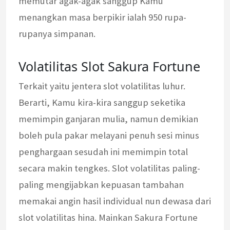
memutar agak-agak sanggup Kamu
menangkan masa berpikir ialah 950 rupa-
rupanya simpanan.
Volatilitas Slot Sakura Fortune
Terkait yaitu jentera slot volatilitas luhur.
Berarti, Kamu kira-kira sanggup seketika
memimpin ganjaran mulia, namun demikian
boleh pula pakar melayani penuh sesi minus
penghargaan sesudah ini memimpin total
secara makin tengkes. Slot volatilitas paling-
paling mengijabkan kepuasan tambahan
memakai angin hasil individual nun dewasa dari
slot volatilitas hina. Mainkan Sakura Fortune