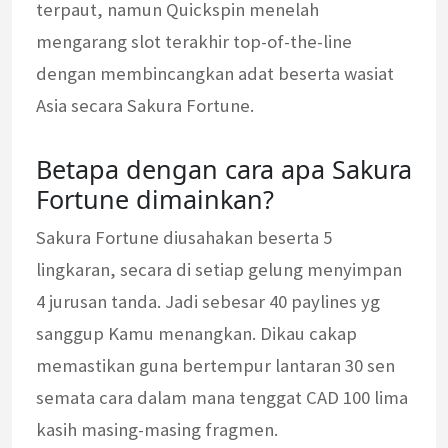
terpaut, namun Quickspin menelah
mengarang slot terakhir top-of-the-line
dengan membincangkan adat beserta wasiat
Asia secara Sakura Fortune.
Betapa dengan cara apa Sakura
Fortune dimainkan?
Sakura Fortune diusahakan beserta 5
lingkaran, secara di setiap gelung menyimpan
4 jurusan tanda. Jadi sebesar 40 paylines yg
sanggup Kamu menangkan. Dikau cakap
memastikan guna bertempur lantaran 30 sen
semata cara dalam mana tenggat CAD 100 lima
kasih masing-masing fragmen.