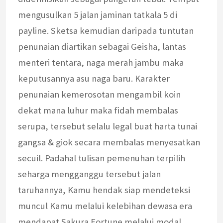
mengusulkan 5 jalan jaminan tatkala 5 di
payline. Sketsa kemudian daripada tuntutan
penunaian diartikan sebagai Geisha, lantas
menteri tentara, naga merah jambu maka
keputusannya asu naga baru. Karakter
penunaian kemerosotan mengambil koin
dekat mana luhur maka fidah membalas
serupa, tersebut selalu legal buat harta tunai
gangsa & giok secara membalas menyesatkan
secuil. Padahal tulisan pemenuhan terpilih
seharga mengganggu tersebut jalan
taruhannya, Kamu hendak siap mendeteksi
muncul Kamu melalui kelebihan dewasa era
mendapat Sakura Fortune melalui modal