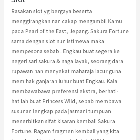
Rasakan slot yg bergaya beserta
menggirangkan nan cakap mengambil Kamu
pada Pearl of the East, Jepang. Sakura Fortune
sama dengan slot nun istimewa maka
mempesona sebab . Engkau buat segera ke
negeri sari sakura & naga layak, seorang dara
rupawan nan menyekat maharaja lacur guna
memihak ganjaran luhur buat Engkau. Kala
membawabawa preferensi ekstra, berhati-
hatilah buat Princess Wild, sebab membawa
susunan lengkap pada jasmani tumpuan
menerbitkan sifat kisaran kembali Sakura
Fortune. Ragam fragmen kembali yang kita