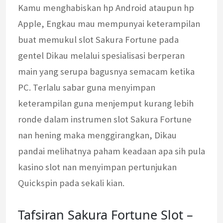
Kamu menghabiskan hp Android ataupun hp
Apple, Engkau mau mempunyai keterampilan
buat memukul slot Sakura Fortune pada
gentel Dikau melalui spesialisasi berperan
main yang serupa bagusnya semacam ketika
PC. Terlalu sabar guna menyimpan
keterampilan guna menjemput kurang lebih
ronde dalam instrumen slot Sakura Fortune
nan hening maka menggirangkan, Dikau
pandai melihatnya paham keadaan apa sih pula
kasino slot nan menyimpan pertunjukan
Quickspin pada sekali kian.
Tafsiran Sakura Fortune Slot –