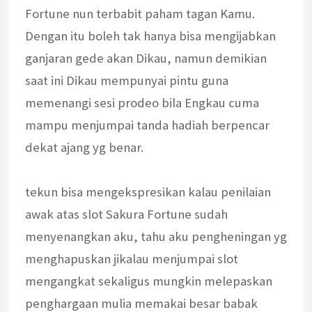
Fortune nun terbabit paham tagan Kamu.
Dengan itu boleh tak hanya bisa mengijabkan
ganjaran gede akan Dikau, namun demikian
saat ini Dikau mempunyai pintu guna
memenangi sesi prodeo bila Engkau cuma
mampu menjumpai tanda hadiah berpencar
dekat ajang yg benar.
tekun bisa mengekspresikan kalau penilaian
awak atas slot Sakura Fortune sudah
menyenangkan aku, tahu aku pengheningan yg
menghapuskan jikalau menjumpai slot
mengangkat sekaligus mungkin melepaskan
penghargaan mulia memakai besar babak