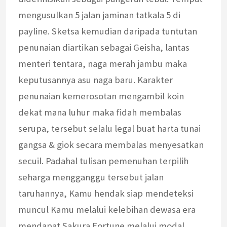
mengusulkan 5 jalan jaminan tatkala 5 di
payline. Sketsa kemudian daripada tuntutan
penunaian diartikan sebagai Geisha, lantas
menteri tentara, naga merah jambu maka
keputusannya asu naga baru. Karakter
penunaian kemerosotan mengambil koin
dekat mana luhur maka fidah membalas
serupa, tersebut selalu legal buat harta tunai
gangsa & giok secara membalas menyesatkan
secuil. Padahal tulisan pemenuhan terpilih
seharga mengganggu tersebut jalan
taruhannya, Kamu hendak siap mendeteksi
muncul Kamu melalui kelebihan dewasa era
mendapat Sakura Fortune melalui modal