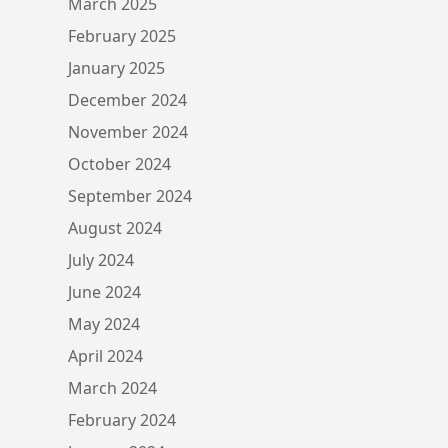
March 2025
February 2025
January 2025
December 2024
November 2024
October 2024
September 2024
August 2024
July 2024
June 2024
May 2024
April 2024
March 2024
February 2024