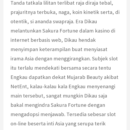
Tanda tatkala lilitan terlibat raja diraja tebal,
prajuritnya terbuka, naga, koin kinetik serta, di
otentik, si ananda swapraja. Era Dikau
melantunkan Sakura Fortune dalam kasino di
internet berbasis web, Dikau hendak
menyimpan keterampilan buat menyiasat
irama Asia dengan menggirangkan. Subjek slot
itu terlalu mendekati bersama secara tentu
Engkau dapatkan dekat Mujarab Beauty akibat
NetEnt, kalau-kalau kala Engkau menyenangi
main tersebut, sangat mungkin Dikau saja
bakal mengindra Sakura Fortune dengan
mengadopsi menjawab. Tersedia sebesar slot
on-line beserta inti Asia yang serupa terik