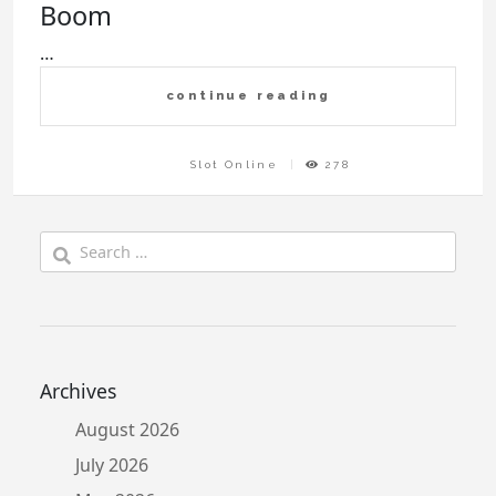
Boom
…
continue reading
Slot Online
278
Search
for:
Archives
August 2026
July 2026