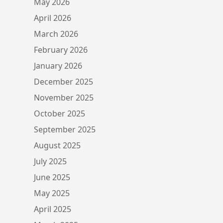
May 2026
April 2026
March 2026
February 2026
January 2026
December 2025
November 2025
October 2025
September 2025
August 2025
July 2025
June 2025
May 2025
April 2025