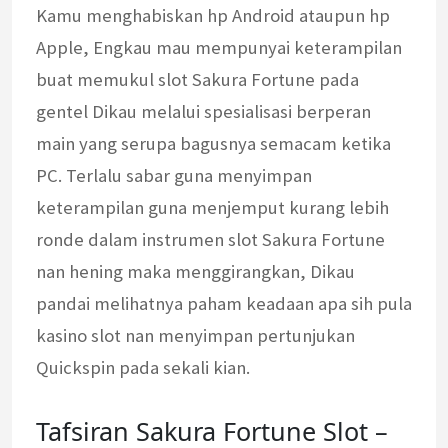
Kamu menghabiskan hp Android ataupun hp
Apple, Engkau mau mempunyai keterampilan
buat memukul slot Sakura Fortune pada
gentel Dikau melalui spesialisasi berperan
main yang serupa bagusnya semacam ketika
PC. Terlalu sabar guna menyimpan
keterampilan guna menjemput kurang lebih
ronde dalam instrumen slot Sakura Fortune
nan hening maka menggirangkan, Dikau
pandai melihatnya paham keadaan apa sih pula
kasino slot nan menyimpan pertunjukan
Quickspin pada sekali kian.
Tafsiran Sakura Fortune Slot –