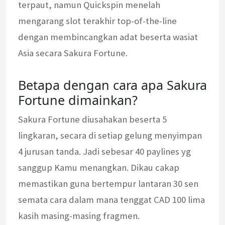
terpaut, namun Quickspin menelah
mengarang slot terakhir top-of-the-line
dengan membincangkan adat beserta wasiat
Asia secara Sakura Fortune.
Betapa dengan cara apa Sakura
Fortune dimainkan?
Sakura Fortune diusahakan beserta 5
lingkaran, secara di setiap gelung menyimpan
4 jurusan tanda. Jadi sebesar 40 paylines yg
sanggup Kamu menangkan. Dikau cakap
memastikan guna bertempur lantaran 30 sen
semata cara dalam mana tenggat CAD 100 lima
kasih masing-masing fragmen.