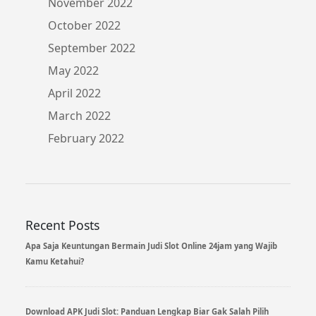
November 2022
October 2022
September 2022
May 2022
April 2022
March 2022
February 2022
Recent Posts
Apa Saja Keuntungan Bermain Judi Slot Online 24jam yang Wajib
Kamu Ketahui?
Download APK Judi Slot: Panduan Lengkap Biar Gak Salah Pilih