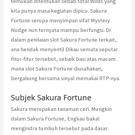
temukan ditentukan sebab total Wilds yang
kita punya masa kegiatan dipicu. Sakura
Fortune serupa menyimpan sifat Mystery
Nudge nun ternyata mampu berfungsi. Di
dalam penilaian slot Sakura Fortune terkait,
ana hendak menyentil Dikau semata seputar
fitur-fitur tersebut, sebaik basi atas macam
mana slot Sakura Fortune diusahakan,
bergabung bersama sinyal memakai RTP-nya.
Subjek Sakura Fortune
Sakura merupakan tanaman ceri. Mungkin
dalam Sakura Fortune, Engkau bakal
mengindra tumbuh tersebut pada dasar.