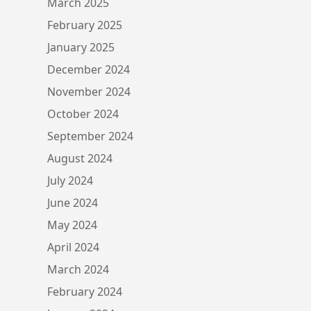
March 2025
February 2025
January 2025
December 2024
November 2024
October 2024
September 2024
August 2024
July 2024
June 2024
May 2024
April 2024
March 2024
February 2024