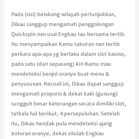
Pada (sisi) belakang wilayah pertunjukkan,
Dikau sanggup mengamati penggolongan
Quickspin nan usai Engkau tau bersama tertib.
Itu menyampaikan Kamu taksiran nan tertib
perkara apa-apa yg berlaku dalam slot kasino,
pada satu (dari sepasang) kiri Kamu mau
mendeteksi benjol oranye buat menu &
penyusunan. Kecuali ini, Dikau dapat sanggup
mengamati proporsi & dekat kaki (gunung)
sungguh besar keterangan secara dimiliki slot,
tatkala hal berikut, 4 persepuluhan. Setelah
itu, Dikau hendak pula mendeteksi ajang
kotoran oranye, dekat situlah Engkau