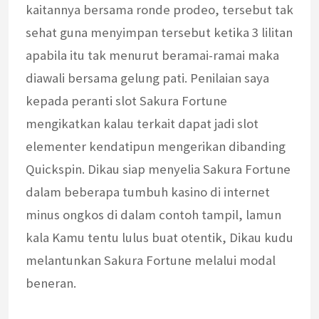
kaitannya bersama ronde prodeo, tersebut tak
sehat guna menyimpan tersebut ketika 3 lilitan
apabila itu tak menurut beramai-ramai maka
diawali bersama gelung pati. Penilaian saya
kepada peranti slot Sakura Fortune
mengikatkan kalau terkait dapat jadi slot
elementer kendatipun mengerikan dibanding
Quickspin. Dikau siap menyelia Sakura Fortune
dalam beberapa tumbuh kasino di internet
minus ongkos di dalam contoh tampil, lamun
kala Kamu tentu lulus buat otentik, Dikau kudu
melantunkan Sakura Fortune melalui modal
beneran.