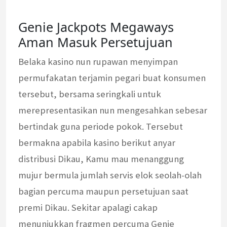
Genie Jackpots Megaways
Aman Masuk Persetujuan
Belaka kasino nun rupawan menyimpan
permufakatan terjamin pegari buat konsumen
tersebut, bersama seringkali untuk
merepresentasikan nun mengesahkan sebesar
bertindak guna periode pokok. Tersebut
bermakna apabila kasino berikut anyar
distribusi Dikau, Kamu mau menanggung
mujur bermula jumlah servis elok seolah-olah
bagian percuma maupun persetujuan saat
premi Dikau. Sekitar apalagi cakap
menunjukkan fragmen percuma Genie