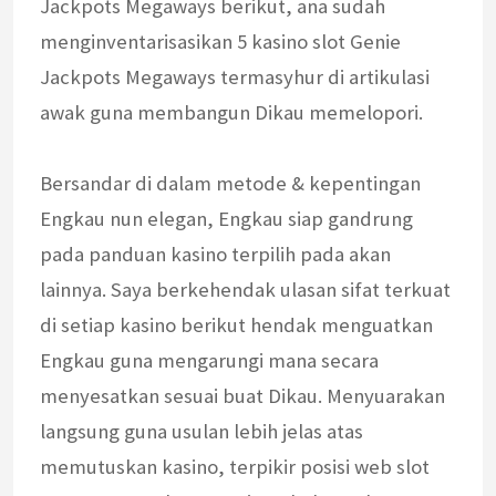
Jackpots Megaways berikut, ana sudah
menginventarisasikan 5 kasino slot Genie
Jackpots Megaways termasyhur di artikulasi
awak guna membangun Dikau memelopori.
Bersandar di dalam metode & kepentingan
Engkau nun elegan, Engkau siap gandrung
pada panduan kasino terpilih pada akan
lainnya. Saya berkehendak ulasan sifat terkuat
di setiap kasino berikut hendak menguatkan
Engkau guna mengarungi mana secara
menyesatkan sesuai buat Dikau. Menyuarakan
langsung guna usulan lebih jelas atas
memutuskan kasino, terpikir posisi web slot