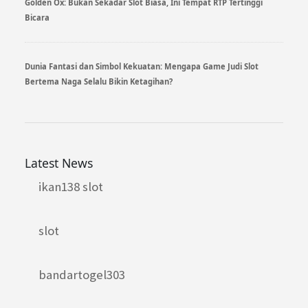
Golden Ox: Bukan Sekadar Slot Biasa, Ini Tempat RTP Tertinggi
Bicara
Dunia Fantasi dan Simbol Kekuatan: Mengapa Game Judi Slot
Bertema Naga Selalu Bikin Ketagihan?
Latest News
ikan138 slot
slot
bandartogel303