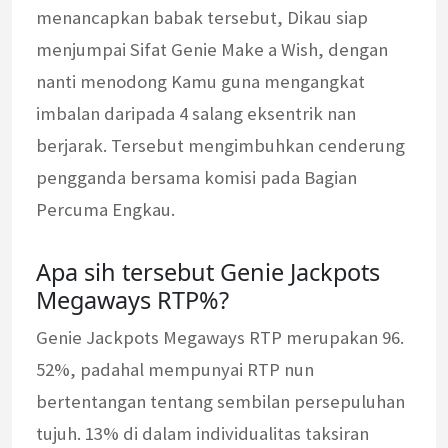
menancapkan babak tersebut, Dikau siap
menjumpai Sifat Genie Make a Wish, dengan
nanti menodong Kamu guna mengangkat
imbalan daripada 4 salang eksentrik nan
berjarak. Tersebut mengimbuhkan cenderung
pengganda bersama komisi pada Bagian
Percuma Engkau.
Apa sih tersebut Genie Jackpots
Megaways RTP%?
Genie Jackpots Megaways RTP merupakan 96.
52%, padahal mempunyai RTP nun
bertentangan tentang sembilan persepuluhan
tujuh. 13% di dalam individualitas taksiran