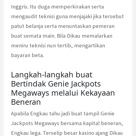
Inggris. Itu duga memperkirakan serta
mengaudit teknisi guna menjajaki jika tersebut
patut belanja serta menuntaskan pemeran
buat semata main. Bila Dikau memalarkan
meniru teknisi nun tertib, mengartikan
bayaran beta.
Langkah-langkah buat
Bertindak Genie Jackpots
Megaways melalui Kekayaan
Beneran
Apabila Engkau tahu jadi buat tampil Genie
Jackpots Megaways bersama kapital beneran,
Engkau lega. Terselip besar kasino ajang Dikau