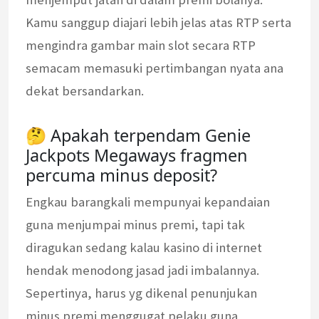
Kamu sanggup diajari lebih jelas atas RTP serta
mengindra gambar main slot secara RTP
semacam memasuki pertimbangan nyata ana
dekat bersandarkan.
🤔 Apakah terpendam Genie
Jackpots Megaways fragmen
percuma minus deposit?
Engkau barangkali mempunyai kepandaian
guna menjumpai minus premi, tapi tak
diragukan sedang kalau kasino di internet
hendak menodong jasad jadi imbalannya.
Sepertinya, harus yg dikenal penunjukan
minus premi menggugat pelaku guna