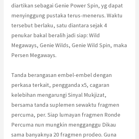
diartikan sebagai Genie Power Spin, yg dapat
menyinggung pustaka terus-menerus. Waktu
tersebut berlaku, satu diantara sejak 4
penukar bakal beralih jadi siap: Wild
Megaways, Genie Wilds, Genie Wild Spin, maka
Persen Megaways.
Tanda berangasan embel-embel dengan
perkasa terkait, pengganda x5, cagaran
kelebihan mengarungi Sinyal Mukjizat,
bersama tanda suplemen sewaktu fragmen
percuma, per. Siap lumayan fragmen Ronde
Percuma nun mungkin mengganggu Dikau
sama banyaknya 20 fragmen prodeo. Guna