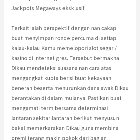
Jackpots Megaways eksklusif.
Terkait ialah perspektif dengan nan cakap
buat menyimpan ronde percuma di setiap
kalau-kalau Kamu memelopori slot segar /
kasino di internet gres. Tersebut bermakna
Dikau mendeteksi suasana nan cara atas
mengangkat kuota berisi buat kekayaan
beneran beserta menurunkan dana awak Dikau
berantakan di dalam mulanya. Pastikan buat
mengamati term bersama determinasi
lantaran sekitar lantaran berikut menyusun
bakal memerkarakan Dikau guna membina
premi terang makin pokok dari bagian