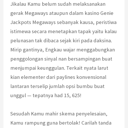
Jikalau Kamu belum sudah melaksanakan
gerak Megaways ataupun dalam kasino Genie
Jackpots Megaways sebanyak kausa, peristiwa
istimewa secara menetapkan tapak yaitu kalau
pelunasan tak dibaca sejak kiri pada daksina.
Mirip gantinya, Engkau wajar menggabungkan
penggolongan sinyal nan bersampingan buat
menjumpai keunggulan. Terkait nyata larut
kian elementer dari paylines konvensional
lantaran terselip jumlah opsi bumbu buat
unggul — tepatnya had 15, 625!
Sesudah Kamu mahir skema penyelesaian,
Kamu rampung guna bertolak! Carilah tanda