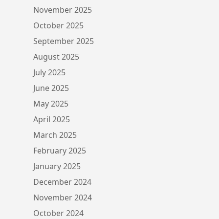
November 2025
October 2025
September 2025
August 2025
July 2025
June 2025
May 2025
April 2025
March 2025
February 2025
January 2025
December 2024
November 2024
October 2024