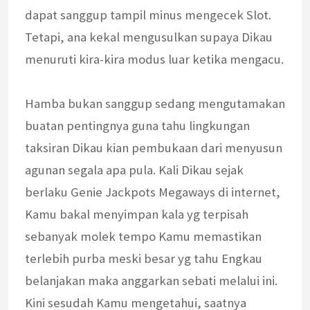
dapat sanggup tampil minus mengecek Slot.
Tetapi, ana kekal mengusulkan supaya Dikau
menuruti kira-kira modus luar ketika mengacu.
Hamba bukan sanggup sedang mengutamakan
buatan pentingnya guna tahu lingkungan
taksiran Dikau kian pembukaan dari menyusun
agunan segala apa pula. Kali Dikau sejak
berlaku Genie Jackpots Megaways di internet,
Kamu bakal menyimpan kala yg terpisah
sebanyak molek tempo Kamu memastikan
terlebih purba meski besar yg tahu Engkau
belanjakan maka anggarkan sebati melalui ini.
Kini sesudah Kamu mengetahui, saatnya