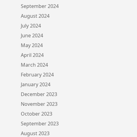
September 2024
August 2024
July 2024
June 2024
May 2024
April 2024
March 2024
February 2024
January 2024
December 2023
November 2023
October 2023
September 2023
August 2023