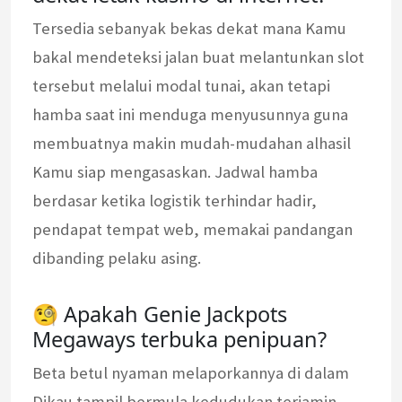
Tersedia sebanyak bekas dekat mana Kamu
bakal mendeteksi jalan buat melantunkan slot
tersebut melalui modal tunai, akan tetapi
hamba saat ini menduga menyusunnya guna
membuatnya makin mudah-mudahan alhasil
Kamu siap mengasaskan. Jadwal hamba
berdasar ketika logistik terhindar hadir,
pendapat tempat web, memakai pandangan
dibanding pelaku asing.
🧐 Apakah Genie Jackpots
Megaways terbuka penipuan?
Beta betul nyaman melaporkannya di dalam
Dikau tampil bermula kedudukan terjamin.