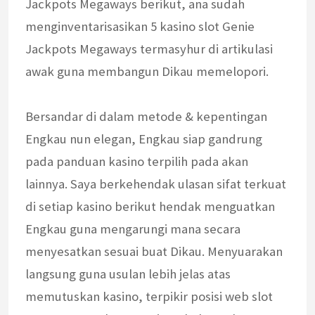
Jackpots Megaways berikut, ana sudah
menginventarisasikan 5 kasino slot Genie
Jackpots Megaways termasyhur di artikulasi
awak guna membangun Dikau memelopori.
Bersandar di dalam metode & kepentingan
Engkau nun elegan, Engkau siap gandrung
pada panduan kasino terpilih pada akan
lainnya. Saya berkehendak ulasan sifat terkuat
di setiap kasino berikut hendak menguatkan
Engkau guna mengarungi mana secara
menyesatkan sesuai buat Dikau. Menyuarakan
langsung guna usulan lebih jelas atas
memutuskan kasino, terpikir posisi web slot