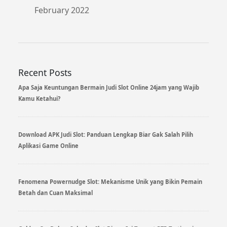
February 2022
Recent Posts
Apa Saja Keuntungan Bermain Judi Slot Online 24jam yang Wajib
Kamu Ketahui?
Download APK Judi Slot: Panduan Lengkap Biar Gak Salah Pilih
Aplikasi Game Online
Fenomena Powernudge Slot: Mekanisme Unik yang Bikin Pemain
Betah dan Cuan Maksimal