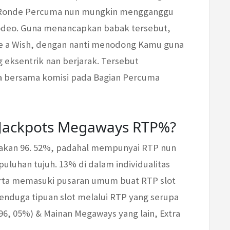
n Ronde Percuma nun mungkin mengganggu
odeo. Guna menancapkan babak tersebut,
ke a Wish, dengan nanti menodong Kamu guna
 eksentrik nan berjarak. Tersebut
bersama komisi pada Bagian Percuma
e Jackpots Megaways RTP%?
kan 96. 52%, padahal mempunyai RTP nun
luhan tujuh. 13% di dalam individualitas
serta memasuki pusaran umum buat RTP slot
 menduga tipuan slot melalui RTP yang serupa
96, 05%) & Mainan Megaways yang lain, Extra