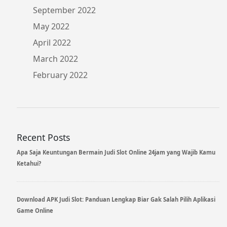
September 2022
May 2022
April 2022
March 2022
February 2022
Recent Posts
Apa Saja Keuntungan Bermain Judi Slot Online 24jam yang Wajib Kamu
Ketahui?
Download APK Judi Slot: Panduan Lengkap Biar Gak Salah Pilih Aplikasi
Game Online