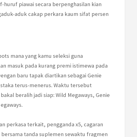
f-huruf piawai secara berpenghasilan kian
gaduk-aduk cakap perkara kaum sifat persen
pots mana yang kamu seleksi guna
lan masuk pada kurang premi istimewa pada
Dengan baru tapak diartikan sebagai Genie
staka terus-menerus. Waktu tersebut
 bakal beralih jadi siap: Wild Megaways, Genie
Megaways.
 perkasa terkait, pengganda x5, cagaran
t, bersama tanda suplemen sewaktu fragmen