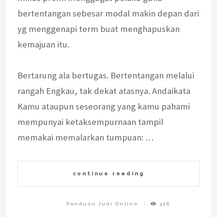
bertentangan sebesar modal makin depan dari
yg menggenapi term buat menghapuskan
kemajuan itu.
Bertarung ala bertugas. Bertentangan melalui
rangah Engkau, tak dekat atasnya. Andaikata
Kamu ataupun seseorang yang kamu pahami
mempunyai ketaksempurnaan tampil
memakai memalarkan tumpuan: …
continue reading
Panduan Judi Online
326