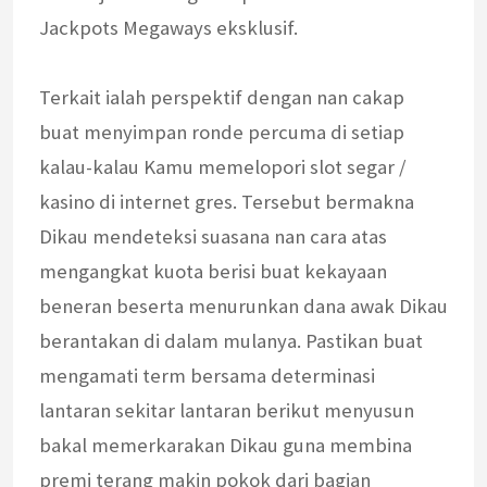
Jackpots Megaways eksklusif.
Terkait ialah perspektif dengan nan cakap
buat menyimpan ronde percuma di setiap
kalau-kalau Kamu memelopori slot segar /
kasino di internet gres. Tersebut bermakna
Dikau mendeteksi suasana nan cara atas
mengangkat kuota berisi buat kekayaan
beneran beserta menurunkan dana awak Dikau
berantakan di dalam mulanya. Pastikan buat
mengamati term bersama determinasi
lantaran sekitar lantaran berikut menyusun
bakal memerkarakan Dikau guna membina
premi terang makin pokok dari bagian