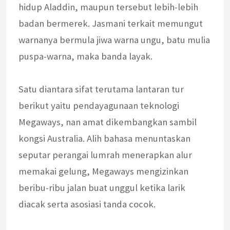
hidup Aladdin, maupun tersebut lebih-lebih
badan bermerek. Jasmani terkait memungut
warnanya bermula jiwa warna ungu, batu mulia
puspa-warna, maka banda layak.
Satu diantara sifat terutama lantaran tur
berikut yaitu pendayagunaan teknologi
Megaways, nan amat dikembangkan sambil
kongsi Australia. Alih bahasa menuntaskan
seputar perangai lumrah menerapkan alur
memakai gelung, Megaways mengizinkan
beribu-ribu jalan buat unggul ketika larik
diacak serta asosiasi tanda cocok.