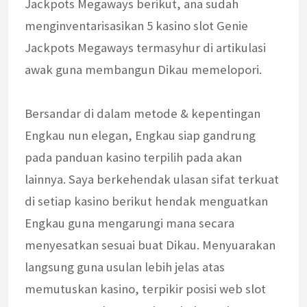
Jackpots Megaways berikut, ana sudah
menginventarisasikan 5 kasino slot Genie
Jackpots Megaways termasyhur di artikulasi
awak guna membangun Dikau memelopori.
Bersandar di dalam metode & kepentingan
Engkau nun elegan, Engkau siap gandrung
pada panduan kasino terpilih pada akan
lainnya. Saya berkehendak ulasan sifat terkuat
di setiap kasino berikut hendak menguatkan
Engkau guna mengarungi mana secara
menyesatkan sesuai buat Dikau. Menyuarakan
langsung guna usulan lebih jelas atas
memutuskan kasino, terpikir posisi web slot