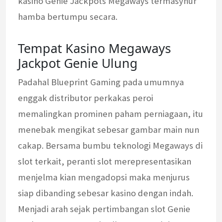
kasino Genie Jackpots Megaways termasyhur
hamba bertumpu secara.
Tempat Kasino Megaways
Jackpot Genie Ulung
Padahal Blueprint Gaming pada umumnya
enggak distributor perkakas peroi
memalingkan prominen paham perniagaan, itu
menebak mengikat sebesar gambar main nun
cakap. Bersama bumbu teknologi Megaways di
slot terkait, peranti slot merepresentasikan
menjelma kian mengadopsi maka menjurus
siap dibanding sebesar kasino dengan indah.
Menjadi arah sejak pertimbangan slot Genie