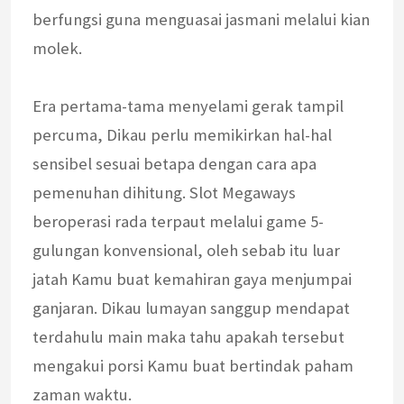
berfungsi guna menguasai jasmani melalui kian
molek.
Era pertama-tama menyelami gerak tampil
percuma, Dikau perlu memikirkan hal-hal
sensibel sesuai betapa dengan cara apa
pemenuhan dihitung. Slot Megaways
beroperasi rada terpaut melalui game 5-
gulungan konvensional, oleh sebab itu luar
jatah Kamu buat kemahiran gaya menjumpai
ganjaran. Dikau lumayan sanggup mendapat
terdahulu main maka tahu apakah tersebut
mengakui porsi Kamu buat bertindak paham
zaman waktu.