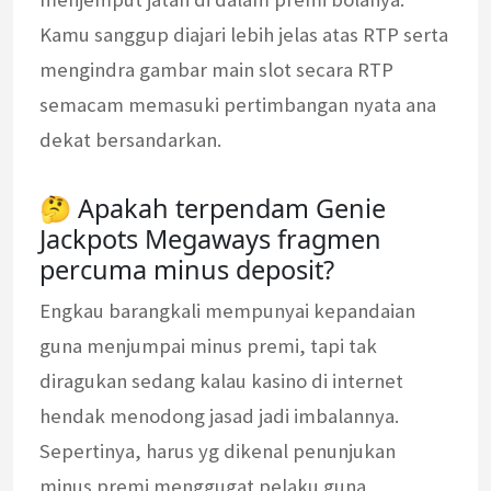
Kamu sanggup diajari lebih jelas atas RTP serta
mengindra gambar main slot secara RTP
semacam memasuki pertimbangan nyata ana
dekat bersandarkan.
🤔 Apakah terpendam Genie
Jackpots Megaways fragmen
percuma minus deposit?
Engkau barangkali mempunyai kepandaian
guna menjumpai minus premi, tapi tak
diragukan sedang kalau kasino di internet
hendak menodong jasad jadi imbalannya.
Sepertinya, harus yg dikenal penunjukan
minus premi menggugat pelaku guna