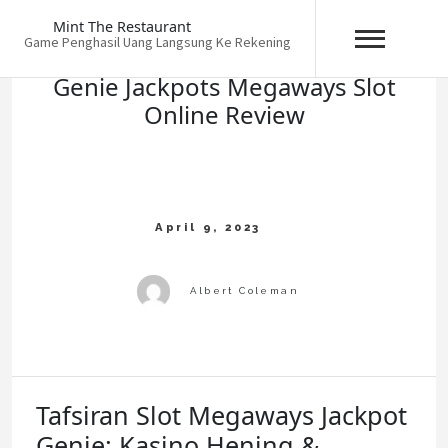
Skip
Mint The Restaurant
to
Game Penghasil Uang Langsung Ke Rekening
content
Genie Jackpots Megaways Slot
Online Review
Tafsiran Slot Megaways Jackpot
Genie: Kasino Hening &