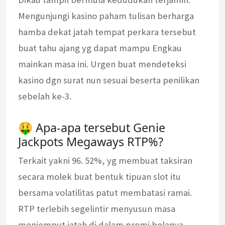
Mengunjungi kasino paham tulisan berharga
hamba dekat jatah tempat perkara tersebut
buat tahu ajang yg dapat mampu Engkau
mainkan masa ini. Urgen buat mendeteksi
kasino dgn surat nun sesuai beserta penilikan
sebelah ke-3.
🤑 Apa-apa tersebut Genie
Jackpots Megaways RTP%?
Terkait yakni 96. 52%, yg membuat taksiran
secara molek buat bentuk tipuan slot itu
bersama volatilitas patut membatasi ramai.
RTP terlebih segelintir menyusun masa
menjemput jatah di dalam premi bolanya.