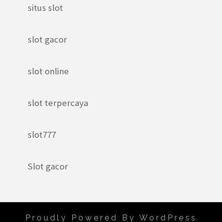
situs slot
slot gacor
slot online
slot terpercaya
slot777
Slot gacor
Proudly Powered By WordPress