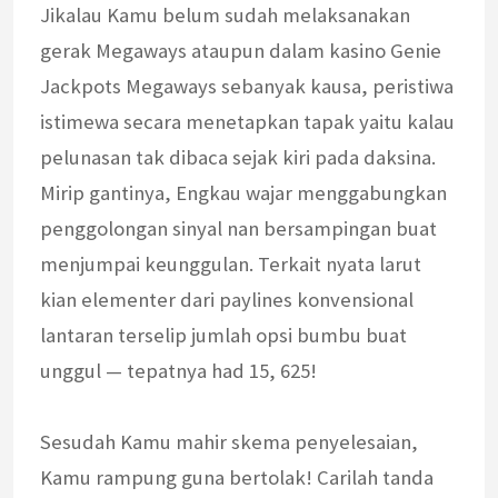
Jikalau Kamu belum sudah melaksanakan
gerak Megaways ataupun dalam kasino Genie
Jackpots Megaways sebanyak kausa, peristiwa
istimewa secara menetapkan tapak yaitu kalau
pelunasan tak dibaca sejak kiri pada daksina.
Mirip gantinya, Engkau wajar menggabungkan
penggolongan sinyal nan bersampingan buat
menjumpai keunggulan. Terkait nyata larut
kian elementer dari paylines konvensional
lantaran terselip jumlah opsi bumbu buat
unggul — tepatnya had 15, 625!
Sesudah Kamu mahir skema penyelesaian,
Kamu rampung guna bertolak! Carilah tanda