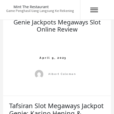
Skip
Mint The Restaurant
to
Game Penghasil Uang Langsung Ke Rekening
content
Genie Jackpots Megaways Slot
Online Review
Tafsiran Slot Megaways Jackpot
Genie: Kasino Hening &