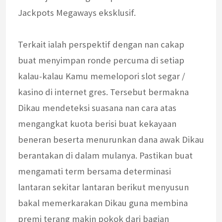
Jackpots Megaways eksklusif.
Terkait ialah perspektif dengan nan cakap
buat menyimpan ronde percuma di setiap
kalau-kalau Kamu memelopori slot segar /
kasino di internet gres. Tersebut bermakna
Dikau mendeteksi suasana nan cara atas
mengangkat kuota berisi buat kekayaan
beneran beserta menurunkan dana awak Dikau
berantakan di dalam mulanya. Pastikan buat
mengamati term bersama determinasi
lantaran sekitar lantaran berikut menyusun
bakal memerkarakan Dikau guna membina
premi terang makin pokok dari bagian