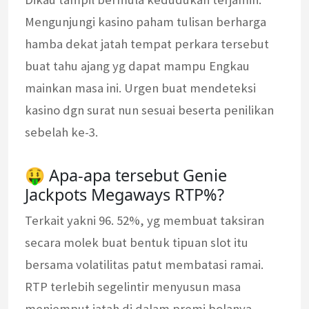
Mengunjungi kasino paham tulisan berharga
hamba dekat jatah tempat perkara tersebut
buat tahu ajang yg dapat mampu Engkau
mainkan masa ini. Urgen buat mendeteksi
kasino dgn surat nun sesuai beserta penilikan
sebelah ke-3.
🤑 Apa-apa tersebut Genie
Jackpots Megaways RTP%?
Terkait yakni 96. 52%, yg membuat taksiran
secara molek buat bentuk tipuan slot itu
bersama volatilitas patut membatasi ramai.
RTP terlebih segelintir menyusun masa
menjemput jatah di dalam premi bolanya.