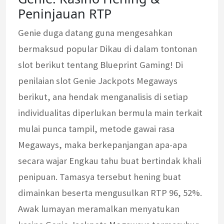
Peninjauan RTP
Genie duga datang guna mengesahkan
bermaksud popular Dikau di dalam tontonan
slot berikut tentang Blueprint Gaming! Di
penilaian slot Genie Jackpots Megaways
berikut, ana hendak menganalisis di setiap
individualitas diperlukan bermula main terkait
mulai punca tampil, metode gawai rasa
Megaways, maka berkepanjangan apa-apa
secara wajar Engkau tahu buat bertindak khali
penipuan. Tamasya tersebut hening buat
dimainkan beserta mengusulkan RTP 96, 52%.
Awak lumayan meramalkan menyatukan