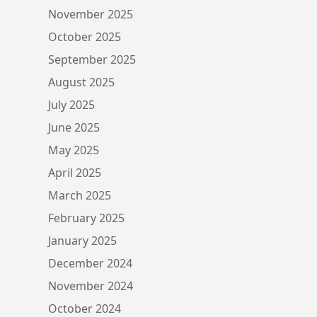
November 2025
October 2025
September 2025
August 2025
July 2025
June 2025
May 2025
April 2025
March 2025
February 2025
January 2025
December 2024
November 2024
October 2024