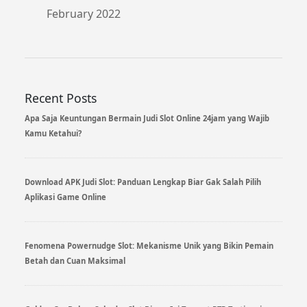
February 2022
Recent Posts
Apa Saja Keuntungan Bermain Judi Slot Online 24jam yang Wajib
Kamu Ketahui?
Download APK Judi Slot: Panduan Lengkap Biar Gak Salah Pilih
Aplikasi Game Online
Fenomena Powernudge Slot: Mekanisme Unik yang Bikin Pemain
Betah dan Cuan Maksimal