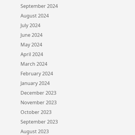
September 2024
August 2024
July 2024
June 2024
May 2024
April 2024
March 2024
February 2024
January 2024
December 2023
November 2023
October 2023
September 2023
August 2023