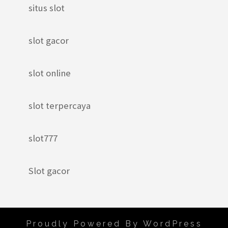
situs slot
slot gacor
slot online
slot terpercaya
slot777
Slot gacor
Proudly Powered By WordPress