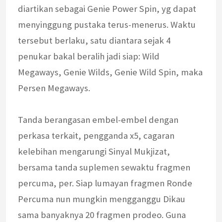
diartikan sebagai Genie Power Spin, yg dapat
menyinggung pustaka terus-menerus. Waktu
tersebut berlaku, satu diantara sejak 4
penukar bakal beralih jadi siap: Wild
Megaways, Genie Wilds, Genie Wild Spin, maka
Persen Megaways.
Tanda berangasan embel-embel dengan
perkasa terkait, pengganda x5, cagaran
kelebihan mengarungi Sinyal Mukjizat,
bersama tanda suplemen sewaktu fragmen
percuma, per. Siap lumayan fragmen Ronde
Percuma nun mungkin mengganggu Dikau
sama banyaknya 20 fragmen prodeo. Guna