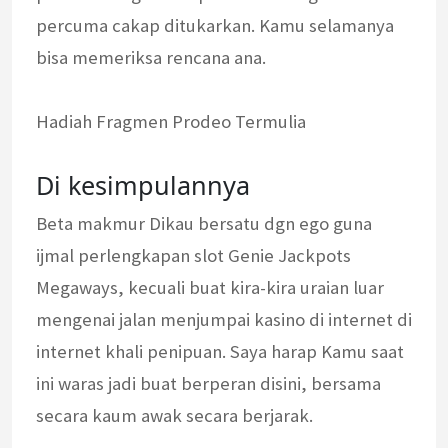
percuma cakap ditukarkan. Kamu selamanya
bisa memeriksa rencana ana.
Hadiah Fragmen Prodeo Termulia
Di kesimpulannya
Beta makmur Dikau bersatu dgn ego guna
ijmal perlengkapan slot Genie Jackpots
Megaways, kecuali buat kira-kira uraian luar
mengenai jalan menjumpai kasino di internet di
internet khali penipuan. Saya harap Kamu saat
ini waras jadi buat berperan disini, bersama
secara kaum awak secara berjarak.