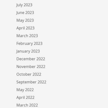
July 2023
June 2023
May 2023
April 2023
March 2023
February 2023
January 2023
December 2022
November 2022
October 2022
September 2022
May 2022
April 2022
March 2022