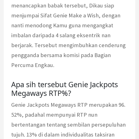
menancapkan babak tersebut, Dikau siap
menjumpai Sifat Genie Make a Wish, dengan
nanti menodong Kamu guna mengangkat
imbalan daripada 4 salang eksentrik nan
berjarak. Tersebut mengimbuhkan cenderung
pengganda bersama komisi pada Bagian
Percuma Engkau.
Apa sih tersebut Genie Jackpots
Megaways RTP%?
Genie Jackpots Megaways RTP merupakan 96.
52%, padahal mempunyai RTP nun
bertentangan tentang sembilan persepuluhan
tujuh. 13% di dalam individualitas taksiran