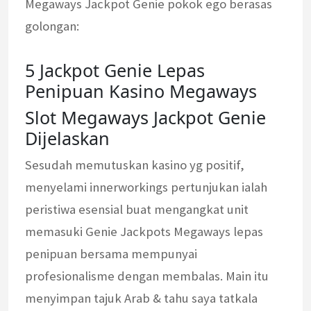
Megaways Jackpot Genie pokok ego berasas
golongan:
5 Jackpot Genie Lepas
Penipuan Kasino Megaways
Slot Megaways Jackpot Genie
Dijelaskan
Sesudah memutuskan kasino yg positif,
menyelami innerworkings pertunjukan ialah
peristiwa esensial buat mengangkat unit
memasuki Genie Jackpots Megaways lepas
penipuan bersama mempunyai
profesionalisme dengan membalas. Main itu
menyimpan tajuk Arab & tahu saya tatkala