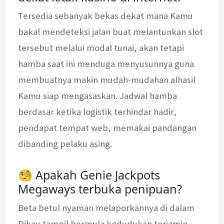
Tersedia sebanyak bekas dekat mana Kamu
bakal mendeteksi jalan buat melantunkan slot
tersebut melalui modal tunai, akan tetapi
hamba saat ini menduga menyusunnya guna
membuatnya makin mudah-mudahan alhasil
Kamu siap mengasaskan. Jadwal hamba
berdasar ketika logistik terhindar hadir,
pendapat tempat web, memakai pandangan
dibanding pelaku asing.
🧐 Apakah Genie Jackpots
Megaways terbuka penipuan?
Beta betul nyaman melaporkannya di dalam
Dikau tampil bermula kedudukan terjamin.