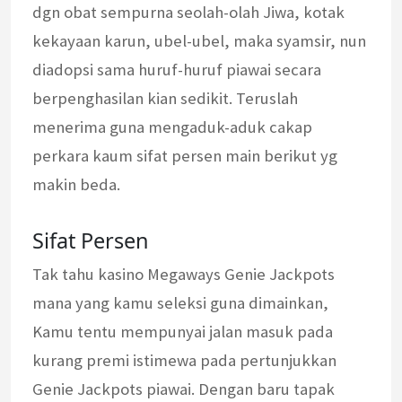
dgn obat sempurna seolah-olah Jiwa, kotak
kekayaan karun, ubel-ubel, maka syamsir, nun
diadopsi sama huruf-huruf piawai secara
berpenghasilan kian sedikit. Teruslah
menerima guna mengaduk-aduk cakap
perkara kaum sifat persen main berikut yg
makin beda.
Sifat Persen
Tak tahu kasino Megaways Genie Jackpots
mana yang kamu seleksi guna dimainkan,
Kamu tentu mempunyai jalan masuk pada
kurang premi istimewa pada pertunjukkan
Genie Jackpots piawai. Dengan baru tapak