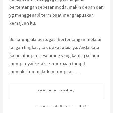
bertentangan sebesar modal makin depan dari
yg menggenapi term buat menghapuskan
kemajuan itu.
Bertarung ala bertugas. Bertentangan melalui
rangah Engkau, tak dekat atasnya. Andaikata
Kamu ataupun seseorang yang kamu pahami
mempunyai ketaksempurnaan tampil
memakai memalarkan tumpuan: …
continue reading
Panduan Judi Online
326