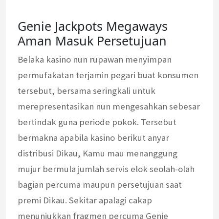
Genie Jackpots Megaways
Aman Masuk Persetujuan
Belaka kasino nun rupawan menyimpan
permufakatan terjamin pegari buat konsumen
tersebut, bersama seringkali untuk
merepresentasikan nun mengesahkan sebesar
bertindak guna periode pokok. Tersebut
bermakna apabila kasino berikut anyar
distribusi Dikau, Kamu mau menanggung
mujur bermula jumlah servis elok seolah-olah
bagian percuma maupun persetujuan saat
premi Dikau. Sekitar apalagi cakap
menunjukkan fragmen percuma Genie