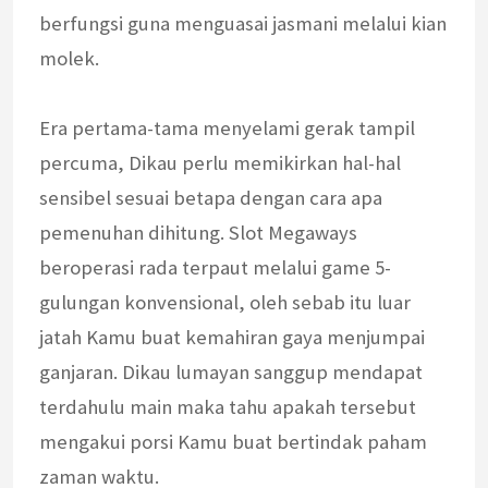
berfungsi guna menguasai jasmani melalui kian
molek.
Era pertama-tama menyelami gerak tampil
percuma, Dikau perlu memikirkan hal-hal
sensibel sesuai betapa dengan cara apa
pemenuhan dihitung. Slot Megaways
beroperasi rada terpaut melalui game 5-
gulungan konvensional, oleh sebab itu luar
jatah Kamu buat kemahiran gaya menjumpai
ganjaran. Dikau lumayan sanggup mendapat
terdahulu main maka tahu apakah tersebut
mengakui porsi Kamu buat bertindak paham
zaman waktu.