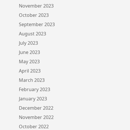
November 2023
October 2023
September 2023
August 2023
July 2023
June 2023
May 2023
April 2023
March 2023
February 2023
January 2023
December 2022
November 2022
October 2022