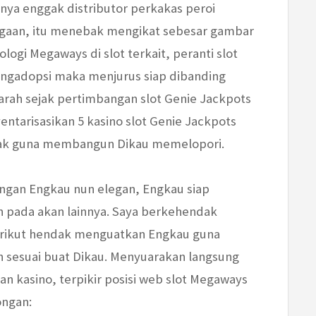
ya enggak distributor perkakas peroi
aan, itu menebak mengikat sebesar gambar
gi Megaways di slot terkait, peranti slot
ngadopsi maka menjurus siap dibanding
arah sejak pertimbangan slot Genie Jackpots
ntarisasikan 5 kasino slot Genie Jackpots
awak guna membangun Dikau memelopori.
ngan Engkau nun elegan, Engkau siap
h pada akan lainnya. Saya berkehendak
 berikut hendak menguatkan Engkau guna
sesuai buat Dikau. Menyuarakan langsung
an kasino, terpikir posisi web slot Megaways
ongan: