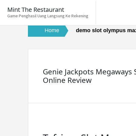
Skip
Mint The Restaurant
to
Game Penghasil Uang Langsung Ke Rekening
content
Home
demo slot olympus ma
Genie Jackpots Megaways S
Online Review