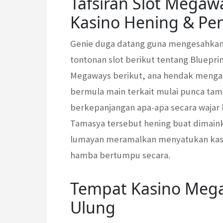
Tafsiran Slot Megaw
Kasino Hening & Pe
Genie duga datang guna mengesahkan
tontonan slot berikut tentang Blueprin
Megaways berikut, ana hendak menganal
bermula main terkait mulai punca ta
berkepanjangan apa-apa secara wajar 
Tamasya tersebut hening buat dimain
lumayan meramalkan menyatukan kas
hamba bertumpu secara.
Tempat Kasino Mega
Ulung