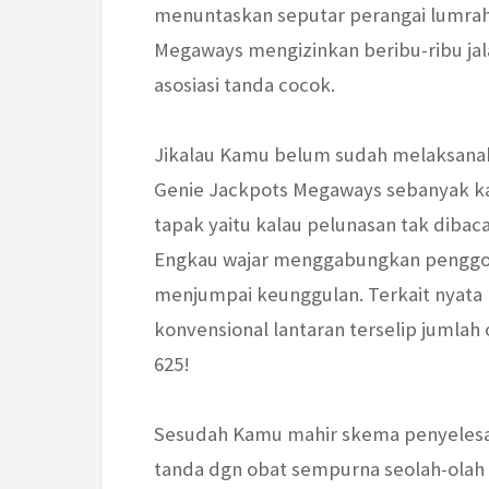
menuntaskan seputar perangai lumra
Megaways mengizinkan beribu-ribu jala
asosiasi tanda cocok.
Jikalau Kamu belum sudah melaksana
Genie Jackpots Megaways sebanyak ka
tapak yaitu kalau pelunasan tak dibaca 
Engkau wajar menggabungkan penggol
menjumpai keunggulan. Terkait nyata l
konvensional lantaran terselip jumlah
625!
Sesudah Kamu mahir skema penyelesai
tanda dgn obat sempurna seolah-olah 