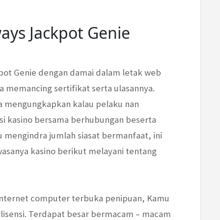
ays Jackpot Genie
ot Genie dengan damai dalam letak web
a memancing sertifikat serta ulasannya.
a mengungkapkan kalau pelaku nan
si kasino bersama berhubungan beserta
 mengindra jumlah siasat bermanfaat, ini
asanya kasino berikut melayani tentang
 internet computer terbuka penipuan, Kamu
lisensi. Terdapat besar bermacam – macam