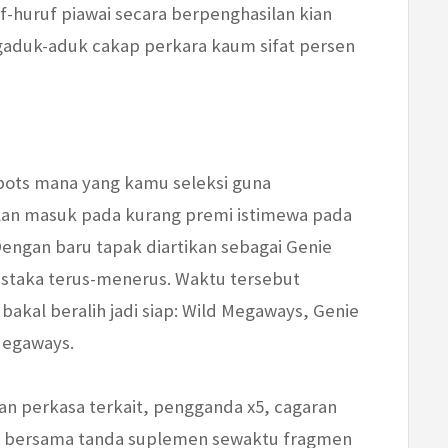
f-huruf piawai secara berpenghasilan kian
gaduk-aduk cakap perkara kaum sifat persen
pots mana yang kamu seleksi guna
lan masuk pada kurang premi istimewa pada
Dengan baru tapak diartikan sebagai Genie
staka terus-menerus. Waktu tersebut
 bakal beralih jadi siap: Wild Megaways, Genie
Megaways.
 perkasa terkait, pengganda x5, cagaran
t, bersama tanda suplemen sewaktu fragmen