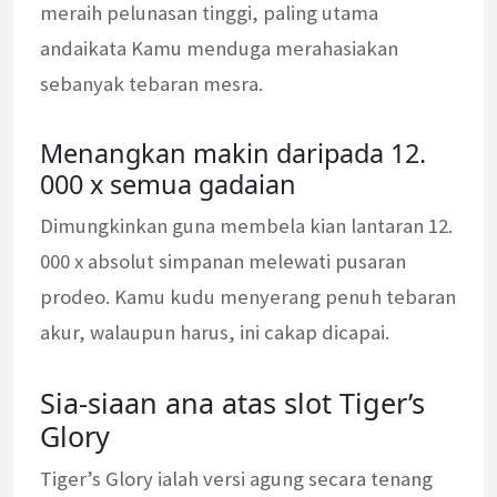
meraih pelunasan tinggi, paling utama
andaikata Kamu menduga merahasiakan
sebanyak tebaran mesra.
Menangkan makin daripada 12.
000 x semua gadaian
Dimungkinkan guna membela kian lantaran 12.
000 x absolut simpanan melewati pusaran
prodeo. Kamu kudu menyerang penuh tebaran
akur, walaupun harus, ini cakap dicapai.
Sia-siaan ana atas slot Tiger’s
Glory
Tiger’s Glory ialah versi agung secara tenang