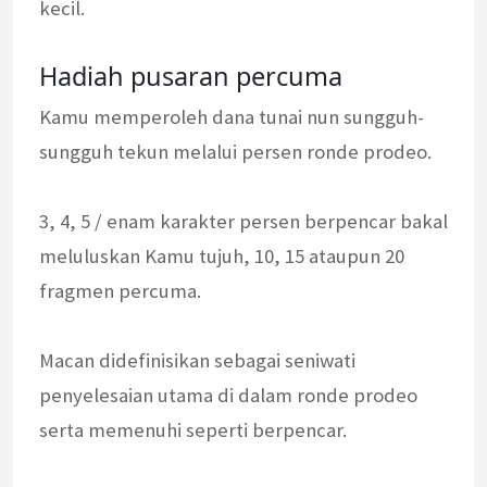
kecil.
Hadiah pusaran percuma
Kamu memperoleh dana tunai nun sungguh-
sungguh tekun melalui persen ronde prodeo.
3, 4, 5 / enam karakter persen berpencar bakal
meluluskan Kamu tujuh, 10, 15 ataupun 20
fragmen percuma.
Macan didefinisikan sebagai seniwati
penyelesaian utama di dalam ronde prodeo
serta memenuhi seperti berpencar.