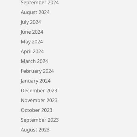
September 2024
August 2024
July 2024
June 2024
May 2024
April 2024
March 2024
February 2024
January 2024
December 2023
November 2023
October 2023
September 2023
August 2023