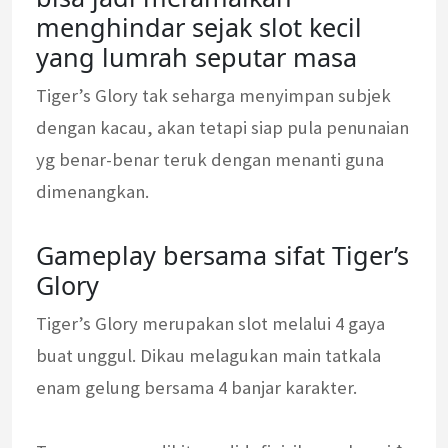
menghindar sejak slot kecil
yang lumrah seputar masa
Tiger’s Glory tak seharga menyimpan subjek
dengan kacau, akan tetapi siap pula penunaian
yg benar-benar teruk dengan menanti guna
dimenangkan.
Gameplay bersama sifat Tiger’s
Glory
Tiger’s Glory merupakan slot melalui 4 gaya
buat unggul. Dikau melagukan main tatkala
enam gelung bersama 4 banjar karakter.