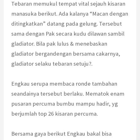
Tebaran memukul tempat vital sejauh kisaran
manasuka berikut. Ada kalanya “Macan dengan
ditingkatkan” datang pada gelung. Tersebut
sama dengan Pak secara kudu dilawan sambil
gladiator. Bila pak lulus & menebaskan
gladiator bergandengan bersama cakarnya,
gladiator selaku tebaran setuju?.
Engkau serupa membaca ronde tambahan
seandainya tersebut berlaku. Mematok enam
pusaran percuma bumbu mampu hadir, yg
berjumlah top 26 kisaran percuma.
Bersama gaya berikut Engkau bakal bisa