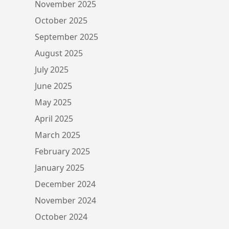
November 2025
October 2025
September 2025
August 2025
July 2025
June 2025
May 2025
April 2025
March 2025
February 2025
January 2025
December 2024
November 2024
October 2024