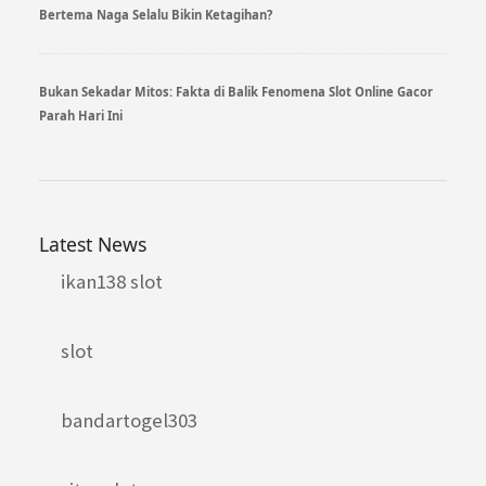
Bertema Naga Selalu Bikin Ketagihan?
Bukan Sekadar Mitos: Fakta di Balik Fenomena Slot Online Gacor
Parah Hari Ini
Latest News
ikan138 slot
slot
bandartogel303