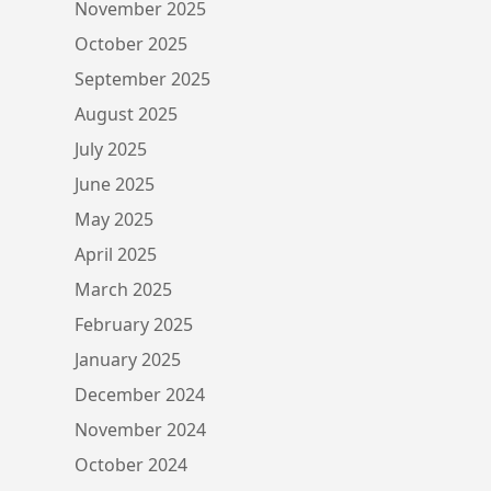
November 2025
October 2025
September 2025
August 2025
July 2025
June 2025
May 2025
April 2025
March 2025
February 2025
January 2025
December 2024
November 2024
October 2024