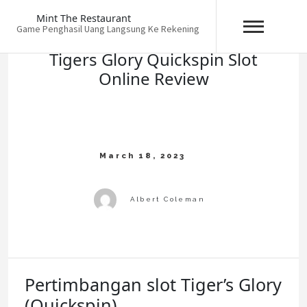
Skip
Mint The Restaurant
to
Game Penghasil Uang Langsung Ke Rekening
content
Tigers Glory Quickspin Slot
Online Review
Pertimbangan slot Tiger’s Glory
(Quickspin)