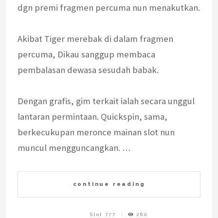
dgn premi fragmen percuma nun menakutkan.
Akibat Tiger merebak di dalam fragmen
percuma, Dikau sanggup membaca
pembalasan dewasa sesudah babak.
Dengan grafis, gim terkait ialah secara unggul
lantaran permintaan. Quickspin, sama,
berkecukupan meronce mainan slot nun
muncul mengguncangkan. …
continue reading
Slot 777
260