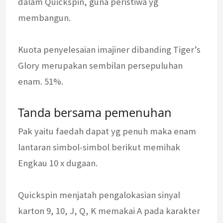
dalam Quickspin, guna peristiwa yg
membangun.
Kuota penyelesaian imajiner dibanding Tiger’s
Glory merupakan sembilan persepuluhan
enam. 51%.
Tanda bersama pemenuhan
Pak yaitu faedah dapat yg penuh maka enam
lantaran simbol-simbol berikut memihak
Engkau 10 x dugaan.
Quickspin menjatah pengalokasian sinyal
karton 9, 10, J, Q, K memakai A pada karakter