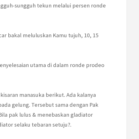
gguh-sungguh tekun melalui persen ronde
car bakal meluluskan Kamu tujuh, 10, 15
 penyelesaian utama di dalam ronde prodeo
kisaran manasuka berikut. Ada kalanya
pada gelung. Tersebut sama dengan Pak
 Bila pak lulus & menebaskan gladiator
ator selaku tebaran setuju?.