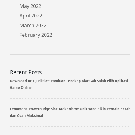
May 2022
April 2022
March 2022
February 2022
Recent Posts
Download APK Judi Slot: Panduan Lengkap Biar Gak Salah Pilih Aplikasi
Game Online
Fenomena Powernudge Slot: Mekanisme Unik yang Bikin Pemain Betah
dan Cuan Maksimal