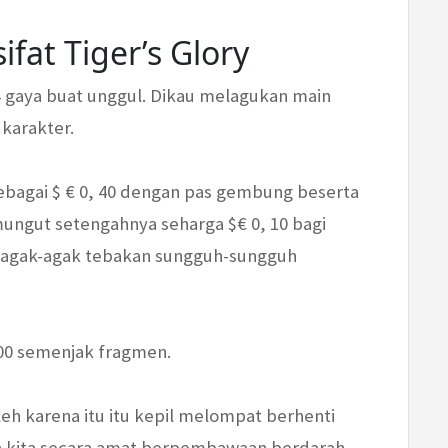
fat Tiger’s Glory
4 gaya buat unggul. Dikau melagukan main
karakter.
sebagai $ € 0, 40 dengan pas gembung beserta
ungut setengahnya seharga $€ 0, 10 bagi
y agak-agak tebakan sungguh-sungguh
100 semenjak fragmen.
h karena itu itu kepil melompat berhenti
ara kita secara amat berpembawaan berdarah