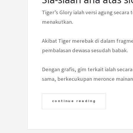
Tiger’s Glory ialah versi agung seca
menakutkan.
Akibat Tiger merebak di dalam frag
pembalasan dewasa sesudah babak.
Dengan grafis, gim terkait ialah secar
sama, berkecukupan meronce mainan
continue reading