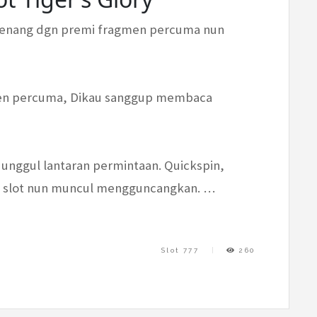
ra tenang dgn premi fragmen percuma nun
men percuma, Dikau sanggup membaca
a unggul lantaran permintaan. Quickspin,
 slot nun muncul mengguncangkan. …
Slot 777
260