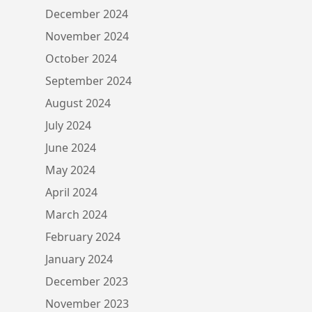
December 2024
November 2024
October 2024
September 2024
August 2024
July 2024
June 2024
May 2024
April 2024
March 2024
February 2024
January 2024
December 2023
November 2023