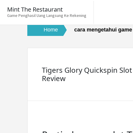
Skip
Mint The Restaurant
to
Game Penghasil Uang Langsung Ke Rekening
content
Home
cara mengetahui game s
Tigers Glory Quickspin Slot
Review