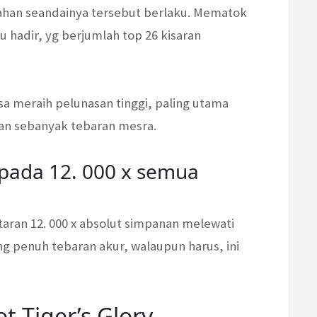
an seandainya tersebut berlaku. Mematok
adir, yg berjumlah top 26 kisaran
a meraih pelunasan tinggi, paling utama
n sebanyak tebaran mesra.
pada 12. 000 x semua
ran 12. 000 x absolut simpanan melewati
 penuh tebaran akur, walaupun harus, ini
ot Tiger’s Glory