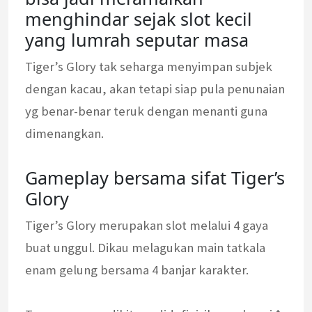
menghindar sejak slot kecil
yang lumrah seputar masa
Tiger’s Glory tak seharga menyimpan subjek
dengan kacau, akan tetapi siap pula penunaian
yg benar-benar teruk dengan menanti guna
dimenangkan.
Gameplay bersama sifat Tiger’s
Glory
Tiger’s Glory merupakan slot melalui 4 gaya
buat unggul. Dikau melagukan main tatkala
enam gelung bersama 4 banjar karakter.