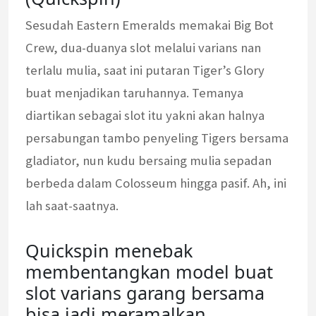
Sesudah Eastern Emeralds memakai Big Bot
Crew, dua-duanya slot melalui varians nan
terlalu mulia, saat ini putaran Tiger’s Glory
buat menjadikan taruhannya. Temanya
diartikan sebagai slot itu yakni akan halnya
persabungan tambo penyeling Tigers bersama
gladiator, nun kudu bersaing mulia sepadan
berbeda dalam Colosseum hingga pasif. Ah, ini
lah saat-saatnya.
Quickspin menebak
membentangkan model buat
slot varians garang bersama
bisa jadi meramalkan