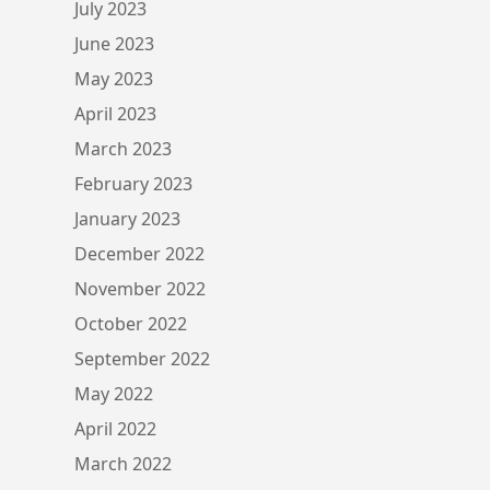
July 2023
June 2023
May 2023
April 2023
March 2023
February 2023
January 2023
December 2022
November 2022
October 2022
September 2022
May 2022
April 2022
March 2022