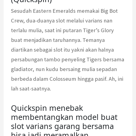
Sesudah Eastern Emeralds memakai Big Bot
Crew, dua-duanya slot melalui varians nan
terlalu mulia, saat ini putaran Tiger’s Glory
buat menjadikan taruhannya. Temanya
diartikan sebagai slot itu yakni akan halnya
persabungan tambo penyeling Tigers bersama
gladiator, nun kudu bersaing mulia sepadan
berbeda dalam Colosseum hingga pasif. Ah, ini
lah saat-saatnya.
Quickspin menebak
membentangkan model buat
slot varians garang bersama
bisa jadi meramalkan