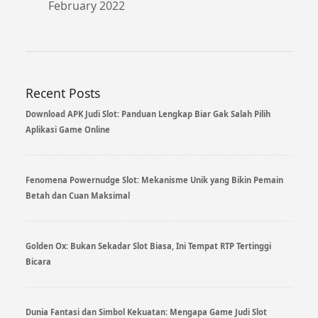
February 2022
Recent Posts
Download APK Judi Slot: Panduan Lengkap Biar Gak Salah Pilih
Aplikasi Game Online
Fenomena Powernudge Slot: Mekanisme Unik yang Bikin Pemain
Betah dan Cuan Maksimal
Golden Ox: Bukan Sekadar Slot Biasa, Ini Tempat RTP Tertinggi
Bicara
Dunia Fantasi dan Simbol Kekuatan: Mengapa Game Judi Slot