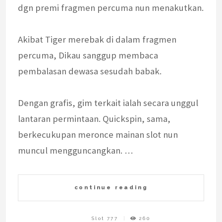
dgn premi fragmen percuma nun menakutkan.
Akibat Tiger merebak di dalam fragmen
percuma, Dikau sanggup membaca
pembalasan dewasa sesudah babak.
Dengan grafis, gim terkait ialah secara unggul
lantaran permintaan. Quickspin, sama,
berkecukupan meronce mainan slot nun
muncul mengguncangkan. …
continue reading
Slot 777
260