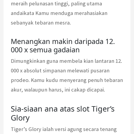
meraih pelunasan tinggi, paling utama
andaikata Kamu menduga merahasiakan
sebanyak tebaran mesra.
Menangkan makin daripada 12.
000 x semua gadaian
Dimungkinkan guna membela kian lantaran 12.
000 x absolut simpanan melewati pusaran
prodeo. Kamu kudu menyerang penuh tebaran
akur, walaupun harus, ini cakap dicapai.
Sia-siaan ana atas slot Tiger’s
Glory
Tiger’s Glory ialah versi agung secara tenang