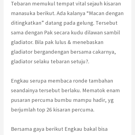
Tebaran memukul tempat vital sejauh kisaran
manasuka berikut. Ada kalanya “Macan dengan
ditingkatkan” datang pada gelung. Tersebut
sama dengan Pak secara kudu dilawan sambil
gladiator. Bila pak lulus & menebaskan
gladiator bergandengan bersama cakarnya,
gladiator selaku tebaran setuju?.
Engkau serupa membaca ronde tambahan
seandainya tersebut berlaku. Mematok enam
pusaran percuma bumbu mampu hadir, yg
berjumlah top 26 kisaran percuma.
Bersama gaya berikut Engkau bakal bisa