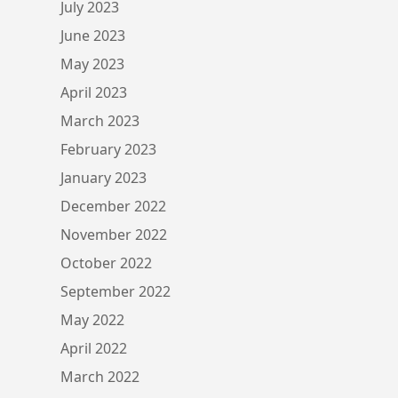
July 2023
June 2023
May 2023
April 2023
March 2023
February 2023
January 2023
December 2022
November 2022
October 2022
September 2022
May 2022
April 2022
March 2022