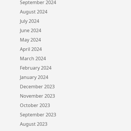
September 2024
August 2024
July 2024
June 2024
May 2024
April 2024
March 2024
February 2024
January 2024
December 2023
November 2023
October 2023
September 2023
August 2023