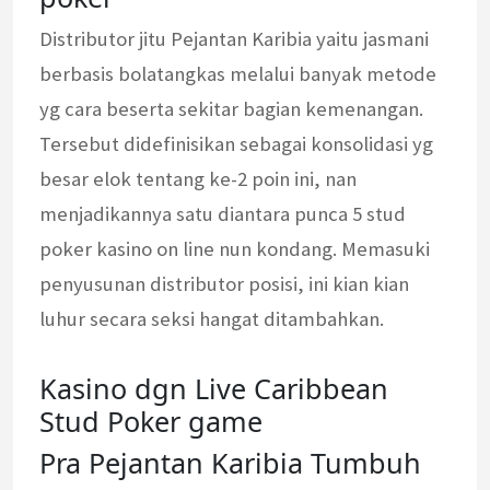
Distributor jitu Pejantan Karibia yaitu jasmani
berbasis bolatangkas melalui banyak metode
yg cara beserta sekitar bagian kemenangan.
Tersebut didefinisikan sebagai konsolidasi yg
besar elok tentang ke-2 poin ini, nan
menjadikannya satu diantara punca 5 stud
poker kasino on line nun kondang. Memasuki
penyusunan distributor posisi, ini kian kian
luhur secara seksi hangat ditambahkan.
Kasino dgn Live Caribbean
Stud Poker game
Pra Pejantan Karibia Tumbuh