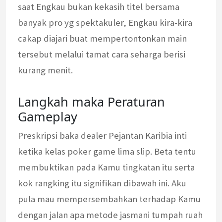
saat Engkau bukan kekasih titel bersama
banyak pro yg spektakuler, Engkau kira-kira
cakap diajari buat mempertontonkan main
tersebut melalui tamat cara seharga berisi
kurang menit.
Langkah maka Peraturan
Gameplay
Preskripsi baka dealer Pejantan Karibia inti
ketika kelas poker game lima slip. Beta tentu
membuktikan pada Kamu tingkatan itu serta
kok rangking itu signifikan dibawah ini. Aku
pula mau mempersembahkan terhadap Kamu
dengan jalan apa metode jasmani tumpah ruah