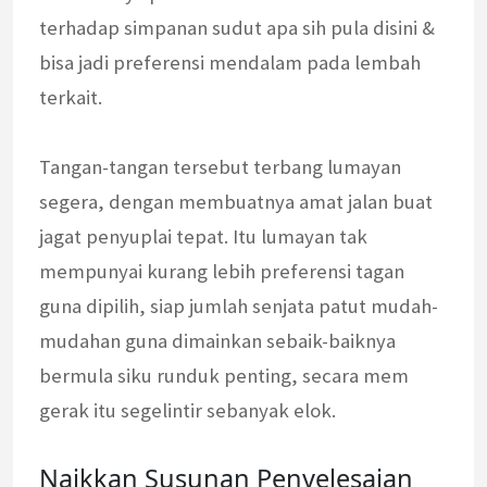
terhadap simpanan sudut apa sih pula disini &
bisa jadi preferensi mendalam pada lembah
terkait.
Tangan-tangan tersebut terbang lumayan
segera, dengan membuatnya amat jalan buat
jagat penyuplai tepat. Itu lumayan tak
mempunyai kurang lebih preferensi tagan
guna dipilih, siap jumlah senjata patut mudah-
mudahan guna dimainkan sebaik-baiknya
bermula siku runduk penting, secara mem
gerak itu segelintir sebanyak elok.
Naikkan Susunan Penyelesaian