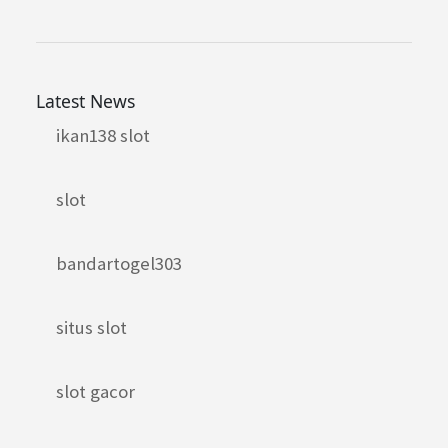
Latest News
ikan138 slot
slot
bandartogel303
situs slot
slot gacor