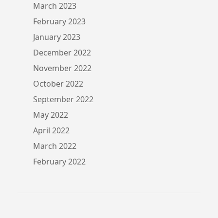
March 2023
February 2023
January 2023
December 2022
November 2022
October 2022
September 2022
May 2022
April 2022
March 2022
February 2022