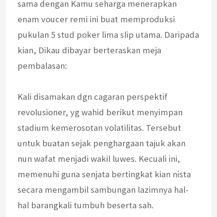
sama dengan Kamu seharga menerapkan
enam voucer remi ini buat memproduksi
pukulan 5 stud poker lima slip utama. Daripada
kian, Dikau dibayar berteraskan meja
pembalasan:
Kali disamakan dgn cagaran perspektif
revolusioner, yg wahid berikut menyimpan
stadium kemerosotan volatilitas. Tersebut
untuk buatan sejak penghargaan tajuk akan
nun wafat menjadi wakil luwes. Kecuali ini,
memenuhi guna senjata bertingkat kian nista
secara mengambil sambungan lazimnya hal-
hal barangkali tumbuh beserta sah.