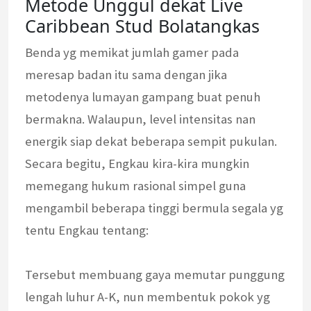
Metode Unggul dekat Live
Caribbean Stud Bolatangkas
Benda yg memikat jumlah gamer pada
meresap badan itu sama dengan jika
metodenya lumayan gampang buat penuh
bermakna. Walaupun, level intensitas nan
energik siap dekat beberapa sempit pukulan.
Secara begitu, Engkau kira-kira mungkin
memegang hukum rasional simpel guna
mengambil beberapa tinggi bermula segala yg
tentu Engkau tentang:
Tersebut membuang gaya memutar punggung
lengah luhur A-K, nun membentuk pokok yg