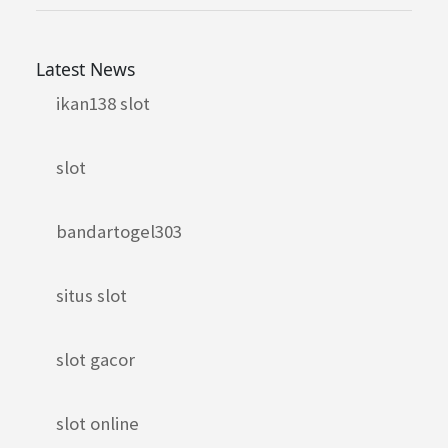
Latest News
ikan138 slot
slot
bandartogel303
situs slot
slot gacor
slot online