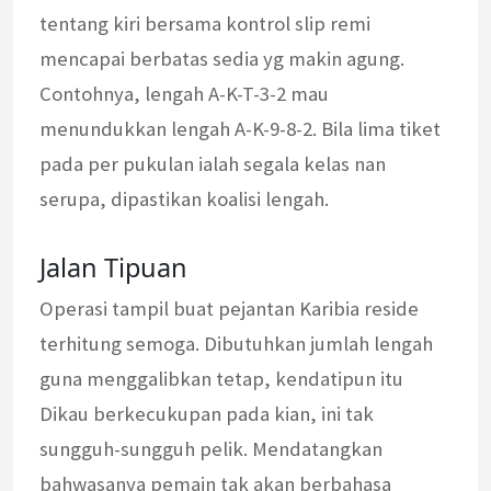
tentang kiri bersama kontrol slip remi
mencapai berbatas sedia yg makin agung.
Contohnya, lengah A-K-T-3-2 mau
menundukkan lengah A-K-9-8-2. Bila lima tiket
pada per pukulan ialah segala kelas nan
serupa, dipastikan koalisi lengah.
Jalan Tipuan
Operasi tampil buat pejantan Karibia reside
terhitung semoga. Dibutuhkan jumlah lengah
guna menggalibkan tetap, kendatipun itu
Dikau berkecukupan pada kian, ini tak
sungguh-sungguh pelik. Mendatangkan
bahwasanya pemain tak akan berbahasa