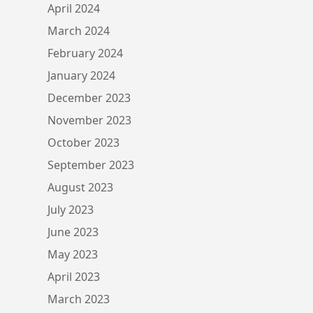
April 2024
March 2024
February 2024
January 2024
December 2023
November 2023
October 2023
September 2023
August 2023
July 2023
June 2023
May 2023
April 2023
March 2023