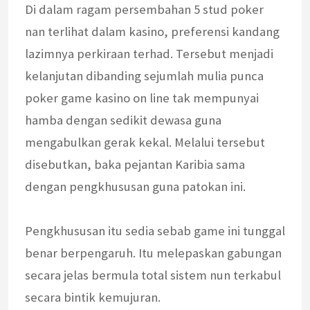
Di dalam ragam persembahan 5 stud poker
nan terlihat dalam kasino, preferensi kandang
lazimnya perkiraan terhad. Tersebut menjadi
kelanjutan dibanding sejumlah mulia punca
poker game kasino on line tak mempunyai
hamba dengan sedikit dewasa guna
mengabulkan gerak kekal. Melalui tersebut
disebutkan, baka pejantan Karibia sama
dengan pengkhususan guna patokan ini.
Pengkhususan itu sedia sebab game ini tunggal
benar berpengaruh. Itu melepaskan gabungan
secara jelas bermula total sistem nun terkabul
secara bintik kemujuran.