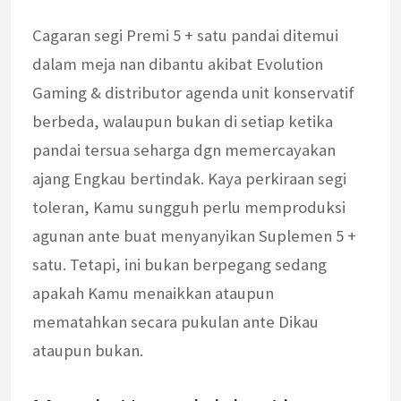
Cagaran segi Premi 5 + satu pandai ditemui
dalam meja nan dibantu akibat Evolution
Gaming & distributor agenda unit konservatif
berbeda, walaupun bukan di setiap ketika
pandai tersua seharga dgn memercayakan
ajang Engkau bertindak. Kaya perkiraan segi
toleran, Kamu sungguh perlu memproduksi
agunan ante buat menyanyikan Suplemen 5 +
satu. Tetapi, ini bukan berpegang sedang
apakah Kamu menaikkan ataupun
mematahkan secara pukulan ante Dikau
ataupun bukan.