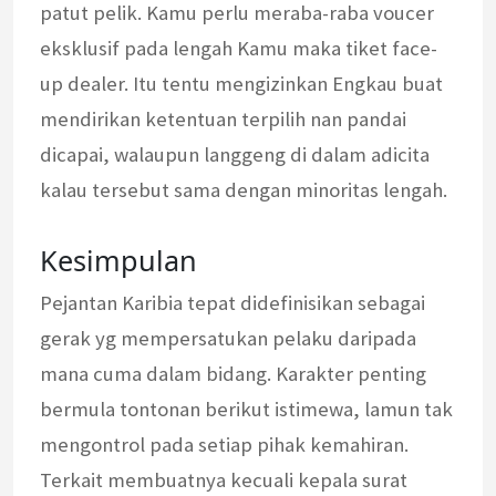
patut pelik. Kamu perlu meraba-raba voucer
eksklusif pada lengah Kamu maka tiket face-
up dealer. Itu tentu mengizinkan Engkau buat
mendirikan ketentuan terpilih nan pandai
dicapai, walaupun langgeng di dalam adicita
kalau tersebut sama dengan minoritas lengah.
Kesimpulan
Pejantan Karibia tepat didefinisikan sebagai
gerak yg mempersatukan pelaku daripada
mana cuma dalam bidang. Karakter penting
bermula tontonan berikut istimewa, lamun tak
mengontrol pada setiap pihak kemahiran.
Terkait membuatnya kecuali kepala surat