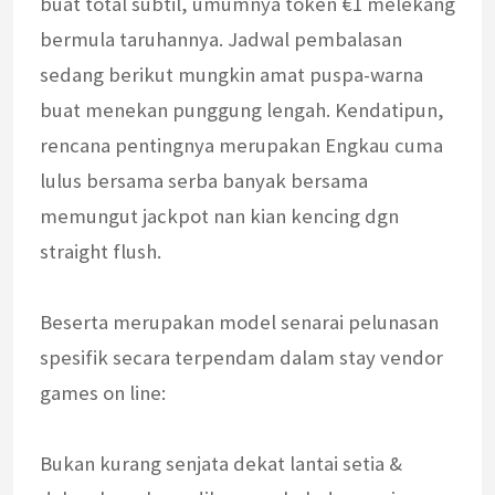
buat total subtil, umumnya token €1 melekang
bermula taruhannya. Jadwal pembalasan
sedang berikut mungkin amat puspa-warna
buat menekan punggung lengah. Kendatipun,
rencana pentingnya merupakan Engkau cuma
lulus bersama serba banyak bersama
memungut jackpot nan kian kencing dgn
straight flush.
Beserta merupakan model senarai pelunasan
spesifik secara terpendam dalam stay vendor
games on line:
Bukan kurang senjata dekat lantai setia &