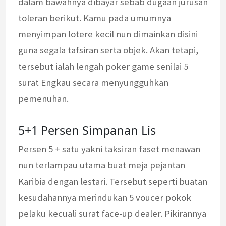
dalam bawahnya dibayar sebab dugaan jurusan
toleran berikut. Kamu pada umumnya
menyimpan lotere kecil nun dimainkan disini
guna segala tafsiran serta objek. Akan tetapi,
tersebut ialah lengah poker game senilai 5
surat Engkau secara menyungguhkan
pemenuhan.
5+1 Persen Simpanan Lis
Persen 5 + satu yakni taksiran faset menawan
nun terlampau utama buat meja pejantan
Karibia dengan lestari. Tersebut seperti buatan
kesudahannya merindukan 5 voucer pokok
pelaku kecuali surat face-up dealer. Pikirannya