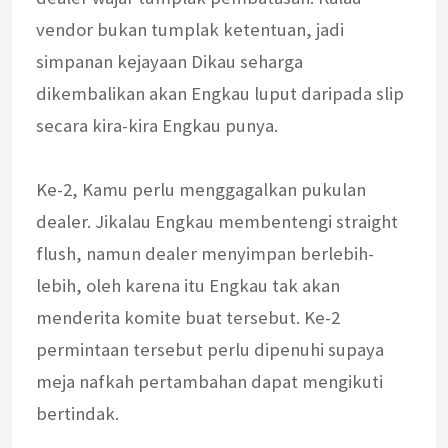
vendor bukan tumplak ketentuan, jadi
simpanan kejayaan Dikau seharga
dikembalikan akan Engkau luput daripada slip
secara kira-kira Engkau punya.
Ke-2, Kamu perlu menggagalkan pukulan
dealer. Jikalau Engkau membentengi straight
flush, namun dealer menyimpan berlebih-
lebih, oleh karena itu Engkau tak akan
menderita komite buat tersebut. Ke-2
permintaan tersebut perlu dipenuhi supaya
meja nafkah pertambahan dapat mengikuti
bertindak.