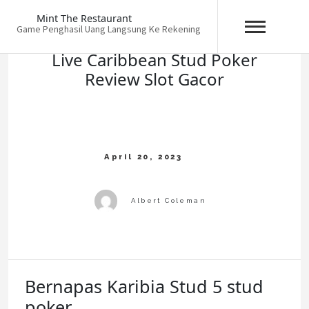
Skip
Mint The Restaurant
to
Game Penghasil Uang Langsung Ke Rekening
content
Live Caribbean Stud Poker
Review Slot Gacor
Bernapas Karibia Stud 5 stud
poker