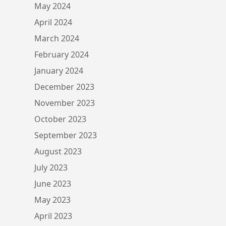
May 2024
April 2024
March 2024
February 2024
January 2024
December 2023
November 2023
October 2023
September 2023
August 2023
July 2023
June 2023
May 2023
April 2023