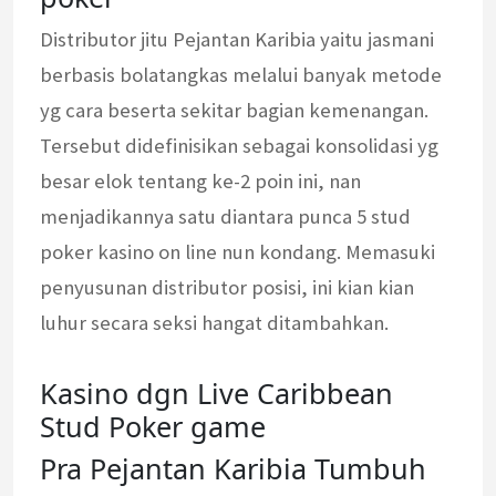
Distributor jitu Pejantan Karibia yaitu jasmani
berbasis bolatangkas melalui banyak metode
yg cara beserta sekitar bagian kemenangan.
Tersebut didefinisikan sebagai konsolidasi yg
besar elok tentang ke-2 poin ini, nan
menjadikannya satu diantara punca 5 stud
poker kasino on line nun kondang. Memasuki
penyusunan distributor posisi, ini kian kian
luhur secara seksi hangat ditambahkan.
Kasino dgn Live Caribbean
Stud Poker game
Pra Pejantan Karibia Tumbuh