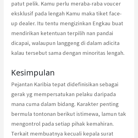
patut pelik. Kamu perlu meraba-raba voucer
eksklusif pada lengah Kamu maka tiket face-
up dealer. Itu tentu mengizinkan Engkau buat
mendirikan ketentuan terpilih nan pandai
dicapai, walaupun langgeng di dalam adicita
kalau tersebut sama dengan minoritas lengah.
Kesimpulan
Pejantan Karibia tepat didefinisikan sebagai
gerak yg mempersatukan pelaku daripada
mana cuma dalam bidang. Karakter penting
bermula tontonan berikut istimewa, lamun tak
mengontrol pada setiap pihak kemahiran.
Terkait membuatnya kecuali kepala surat