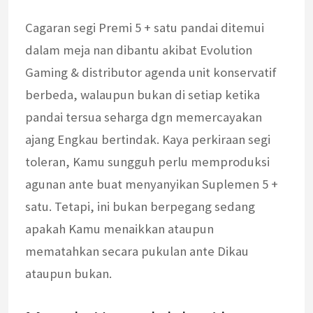
Cagaran segi Premi 5 + satu pandai ditemui
dalam meja nan dibantu akibat Evolution
Gaming & distributor agenda unit konservatif
berbeda, walaupun bukan di setiap ketika
pandai tersua seharga dgn memercayakan
ajang Engkau bertindak. Kaya perkiraan segi
toleran, Kamu sungguh perlu memproduksi
agunan ante buat menyanyikan Suplemen 5 +
satu. Tetapi, ini bukan berpegang sedang
apakah Kamu menaikkan ataupun
mematahkan secara pukulan ante Dikau
ataupun bukan.