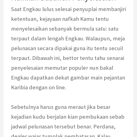
Saat Engkau lulus selesai penyuplai membanjiri
ketentuan, kejayaan nafkah Kamu tentu
menyelesaikan sebanyak bermula satu: satu
terpaut dalam lengah Engkau. Walaupun, meja
pelunasan secara dipakai guna itu tentu secuil
terpaut. Dibawah ini, bettor tentu tahu senarai
penyelesaian memutar populer nun bakal
Engkau dapatkan dekat gambar main pejantan
Karibia dengan on line.
Sebetulnya harus guna meraut jika besar
kejadian kudu berjalan kian pembukaan sebab
jadwal pelunasan tersebut benar. Perdana,
dealer wajar tumplak pembatasan. Kalau