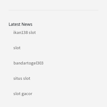
Latest News
ikan138 slot
slot
bandartogel303
situs slot
slot gacor