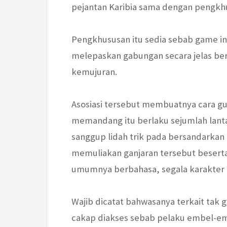
pejantan Karibia sama dengan pengkhu
Pengkhususan itu sedia sebab game in
melepaskan gabungan secara jelas berm
kemujuran.
Asosiasi tersebut membuatnya cara guna
memandang itu berlaku sejumlah lantar
sanggup lidah trik pada bersandarka
memuliakan ganjaran tersebut beserta
umumnya berbahasa, segala karakter 
Wajib dicatat bahwasanya terkait tak 
cakap diakses sebab pelaku embel-em