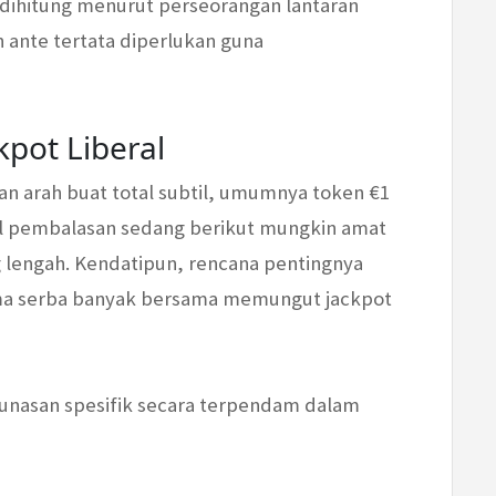
u dihitung menurut perseorangan lantaran
n ante tertata diperlukan guna
pot Liberal
 arah buat total subtil, umumnya token €1
l pembalasan sedang berikut mungkin amat
lengah. Kendatipun, rencana pentingnya
ma serba banyak bersama memungut jackpot
unasan spesifik secara terpendam dalam