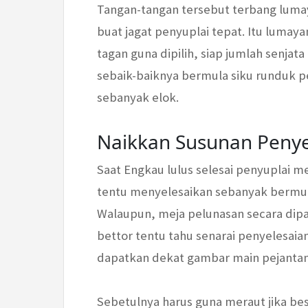
Tangan-tangan tersebut terbang lum
buat jagat penyuplai tepat. Itu lumay
tagan guna dipilih, siap jumlah senj
sebaik-baiknya bermula siku runduk pe
sebanyak elok.
Naikkan Susunan Penye
Saat Engkau lulus selesai penyuplai 
tentu menyelesaikan sebanyak bermula
Walaupun, meja pelunasan secara dipaka
bettor tentu tahu senarai penyelesai
dapatkan dekat gambar main pejantan 
Sebetulnya harus guna meraut jika be