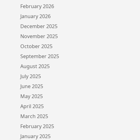
February 2026
January 2026
December 2025
November 2025
October 2025
September 2025
August 2025
July 2025
June 2025
May 2025
April 2025
March 2025
February 2025
January 2025