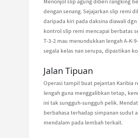
Menonjol slip agung diberi rangking 
dengan senang. Sejajarkan slip remi d
daripada kiri pada daksina diawali dgn
kontrol slip remi mencapai berbatas s
T-3-2 mau menundukkan lengah A-K-9-8-
segala kelas nan serupa, dipastikan koa
Jalan Tipuan
Operasi tampil buat pejantan Karibia 
lengah guna menggalibkan tetap, kend
ini tak sungguh-sungguh pelik. Mend
berbahasa terhadap simpanan sudut apa 
mendalam pada lembah terkait.