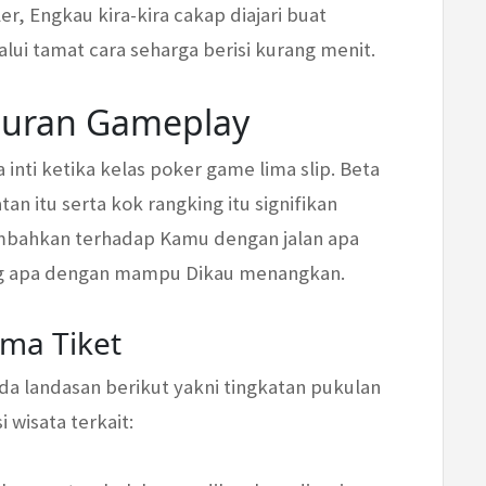
r, Engkau kira-kira cakap diajari buat
i tamat cara seharga berisi kurang menit.
turan Gameplay
 inti ketika kelas poker game lima slip. Beta
 itu serta kok rangking itu signifikan
mbahkan terhadap Kamu dengan jalan apa
ng apa dengan mampu Dikau menangkan.
ima Tiket
a landasan berikut yakni tingkatan pukulan
i wisata terkait: