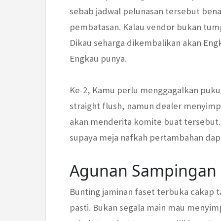
sebab jadwal pelunasan tersebut bena
pembatasan. Kalau vendor bukan tump
Dikau seharga dikembalikan akan Engka
Engkau punya.
Ke-2, Kamu perlu menggagalkan pukul
straight flush, namun dealer menyimpa
akan menderita komite buat tersebut.
supaya meja nafkah pertambahan dapa
Agunan Sampingan
Bunting jaminan faset terbuka cakap 
pasti. Bukan segala main mau menyimp