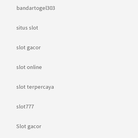
bandartogel303
situs slot
slot gacor
slot online
slot terpercaya
slot777
Slot gacor