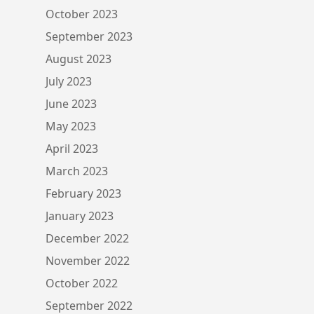
October 2023
September 2023
August 2023
July 2023
June 2023
May 2023
April 2023
March 2023
February 2023
January 2023
December 2022
November 2022
October 2022
September 2022