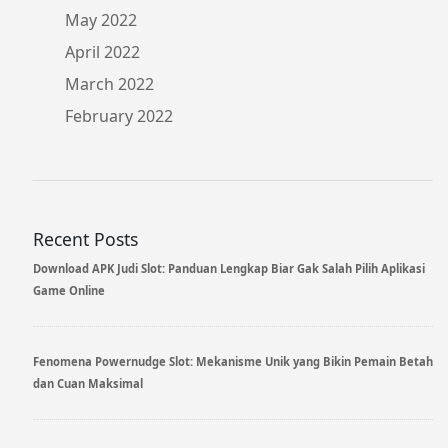
May 2022
April 2022
March 2022
February 2022
Recent Posts
Download APK Judi Slot: Panduan Lengkap Biar Gak Salah Pilih Aplikasi
Game Online
Fenomena Powernudge Slot: Mekanisme Unik yang Bikin Pemain Betah
dan Cuan Maksimal