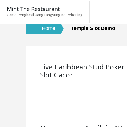
Skip
Mint The Restaurant
to
Game Penghasil Uang Langsung Ke Rekening
content
Home
Temple Slot Demo
Live Caribbean Stud Poker
Slot Gacor