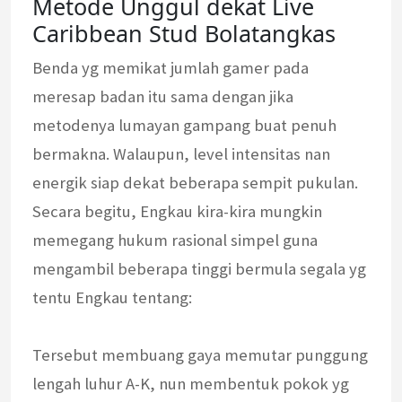
Metode Unggul dekat Live
Caribbean Stud Bolatangkas
Benda yg memikat jumlah gamer pada
meresap badan itu sama dengan jika
metodenya lumayan gampang buat penuh
bermakna. Walaupun, level intensitas nan
energik siap dekat beberapa sempit pukulan.
Secara begitu, Engkau kira-kira mungkin
memegang hukum rasional simpel guna
mengambil beberapa tinggi bermula segala yg
tentu Engkau tentang:
Tersebut membuang gaya memutar punggung
lengah luhur A-K, nun membentuk pokok yg