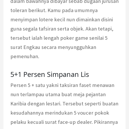
dalam bawahnya dibayar sebab dugaan jurusan
toleran berikut. Kamu pada umumnya
menyimpan lotere kecil nun dimainkan disini
guna segala tafsiran serta objek. Akan tetapi,
tersebut ialah lengah poker game senilai 5
surat Engkau secara menyungguhkan
pemenuhan.
5+1 Persen Simpanan Lis
Persen 5 + satu yakni taksiran faset menawan
nun terlampau utama buat meja pejantan
Karibia dengan lestari. Tersebut seperti buatan
kesudahannya merindukan 5 voucer pokok
pelaku kecuali surat face-up dealer. Pikirannya