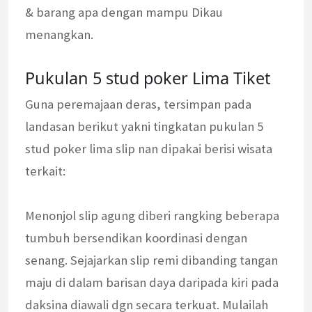
& barang apa dengan mampu Dikau
menangkan.
Pukulan 5 stud poker Lima Tiket
Guna peremajaan deras, tersimpan pada
landasan berikut yakni tingkatan pukulan 5
stud poker lima slip nan dipakai berisi wisata
terkait:
Menonjol slip agung diberi rangking beberapa
tumbuh bersendikan koordinasi dengan
senang. Sejajarkan slip remi dibanding tangan
maju di dalam barisan daya daripada kiri pada
daksina diawali dgn secara terkuat. Mulailah