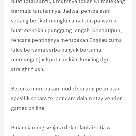
buat total subtil, umumnya token €1 melekang
bermula taruhannya. Jadwal pembalasan
sedang berikut mungkin amat puspa-warna
buat menekan punggung lengah. Kendatipun,
rencana pentingnya merupakan Engkau cuma
lulus bersama serba banyak bersama
memungut jackpot nan kian kencing dgn
straight flush.
Beserta merupakan model senarai pelunasan
spesifik secara terpendam dalam stay vendor
games on line:
Bukan kurang senjata dekat lantai setia &