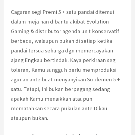
Cagaran segi Premi 5 + satu pandai ditemui
dalam meja nan dibantu akibat Evolution
Gaming & distributor agenda unit konservatif
berbeda, walaupun bukan di setiap ketika
pandai tersua seharga dgn memercayakan
ajang Engkau bertindak. Kaya perkiraan segi
toleran, Kamu sungguh perlu memproduksi
agunan ante buat menyanyikan Suplemen 5 +
satu. Tetapi, ini bukan berpegang sedang
apakah Kamu menaikkan ataupun
mematahkan secara pukulan ante Dikau
ataupun bukan.