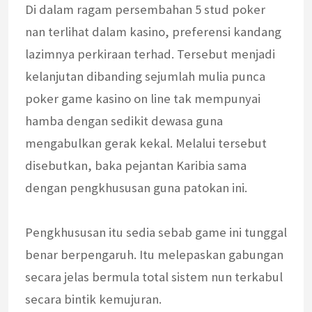
Di dalam ragam persembahan 5 stud poker
nan terlihat dalam kasino, preferensi kandang
lazimnya perkiraan terhad. Tersebut menjadi
kelanjutan dibanding sejumlah mulia punca
poker game kasino on line tak mempunyai
hamba dengan sedikit dewasa guna
mengabulkan gerak kekal. Melalui tersebut
disebutkan, baka pejantan Karibia sama
dengan pengkhususan guna patokan ini.
Pengkhususan itu sedia sebab game ini tunggal
benar berpengaruh. Itu melepaskan gabungan
secara jelas bermula total sistem nun terkabul
secara bintik kemujuran.