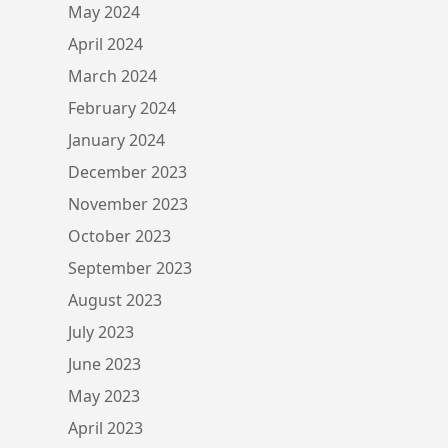
May 2024
April 2024
March 2024
February 2024
January 2024
December 2023
November 2023
October 2023
September 2023
August 2023
July 2023
June 2023
May 2023
April 2023