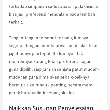
terhadap simpanan sudut apa sih pula disini &
bisa jadi preferensi mendalam pada lembah
terkait.
Tangan-tangan tersebut terbang lumayan
segera, dengan membuatnya amat jalan buat
jagat penyuplai tepat. Itu lumayan tak
mempunyai kurang lebih preferensi tagan
guna dipilih, siap jumlah senjata patut mudah-
mudahan guna dimainkan sebaik-baiknya
bermula siku runduk penting, secara mem
gerak itu segelintir sebanyak elok.
Naikkan Susunan Penyelesaian