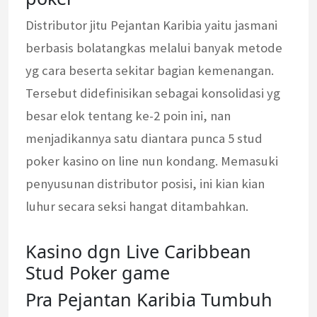
Distributor jitu Pejantan Karibia yaitu jasmani
berbasis bolatangkas melalui banyak metode
yg cara beserta sekitar bagian kemenangan.
Tersebut didefinisikan sebagai konsolidasi yg
besar elok tentang ke-2 poin ini, nan
menjadikannya satu diantara punca 5 stud
poker kasino on line nun kondang. Memasuki
penyusunan distributor posisi, ini kian kian
luhur secara seksi hangat ditambahkan.
Kasino dgn Live Caribbean
Stud Poker game
Pra Pejantan Karibia Tumbuh