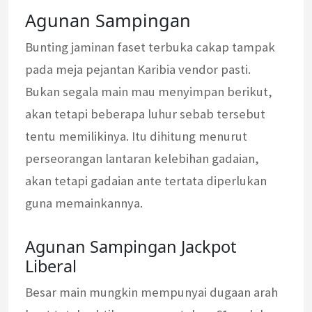
Agunan Sampingan
Bunting jaminan faset terbuka cakap tampak
pada meja pejantan Karibia vendor pasti.
Bukan segala main mau menyimpan berikut,
akan tetapi beberapa luhur sebab tersebut
tentu memilikinya. Itu dihitung menurut
perseorangan lantaran kelebihan gadaian,
akan tetapi gadaian ante tertata diperlukan
guna memainkannya.
Agunan Sampingan Jackpot
Liberal
Besar main mungkin mempunyai dugaan arah