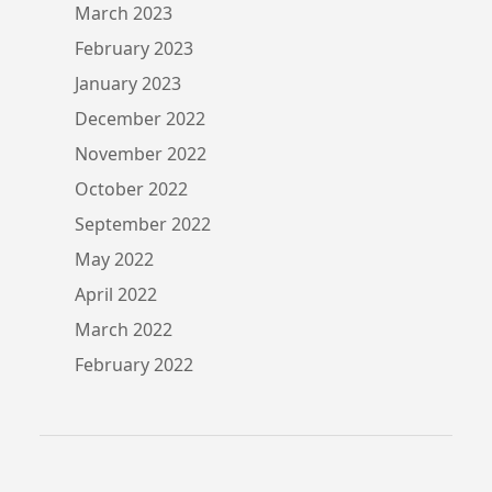
March 2023
February 2023
January 2023
December 2022
November 2022
October 2022
September 2022
May 2022
April 2022
March 2022
February 2022