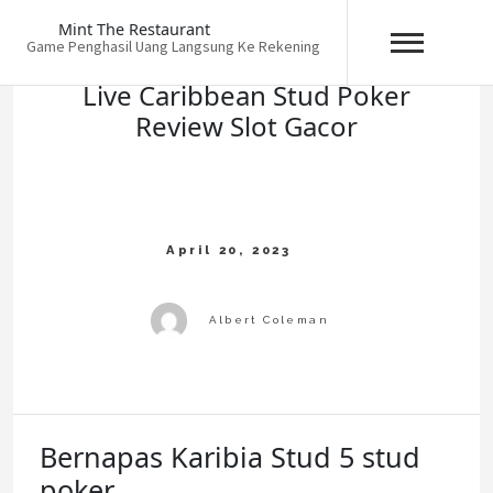
Skip
Mint The Restaurant
to
Game Penghasil Uang Langsung Ke Rekening
content
Live Caribbean Stud Poker
Review Slot Gacor
Bernapas Karibia Stud 5 stud
poker