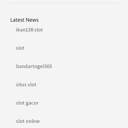
Latest News
ikan138 slot
slot
bandartogel303
situs slot
slot gacor
slot online