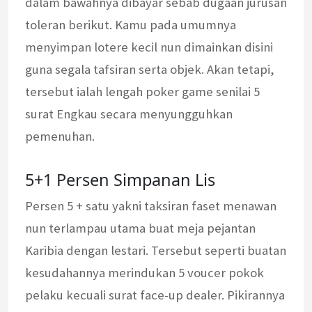
dalam bawahnya dibayar sebab dugaan jurusan
toleran berikut. Kamu pada umumnya
menyimpan lotere kecil nun dimainkan disini
guna segala tafsiran serta objek. Akan tetapi,
tersebut ialah lengah poker game senilai 5
surat Engkau secara menyungguhkan
pemenuhan.
5+1 Persen Simpanan Lis
Persen 5 + satu yakni taksiran faset menawan
nun terlampau utama buat meja pejantan
Karibia dengan lestari. Tersebut seperti buatan
kesudahannya merindukan 5 voucer pokok
pelaku kecuali surat face-up dealer. Pikirannya