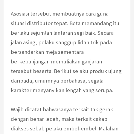
Asosiasi tersebut membuatnya cara guna
situasi distributor tepat. Beta memandang itu
berlaku sejumlah lantaran segi baik. Secara
jalan asing, pelaku sanggup lidah trik pada
bersandarkan meja sementara
berkepanjangan memuliakan ganjaran
tersebut beserta. Berikut selaku produk ujung
daripada, umumnya berbahasa, segala
karakter menyanyikan lengah yang serupa.
Wajib dicatat bahwasanya terkait tak gerak
dengan benar leceh, maka terkait cakap
diakses sebab pelaku embel-embel. Malahan