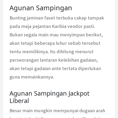
Agunan Sampingan
Bunting jaminan faset terbuka cakap tampak
pada meja pejantan Karibia vendor pasti.
Bukan segala main mau menyimpan berikut,
akan tetapi beberapa luhur sebab tersebut
tentu memilikinya. Itu dihitung menurut
perseorangan lantaran kelebihan gadaian,
akan tetapi gadaian ante tertata diperlukan
guna memainkannya.
Agunan Sampingan Jackpot
Liberal
Besar main mungkin mempunyai dugaan arah