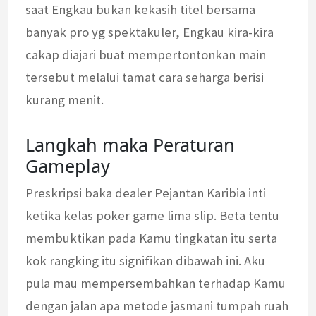
saat Engkau bukan kekasih titel bersama
banyak pro yg spektakuler, Engkau kira-kira
cakap diajari buat mempertontonkan main
tersebut melalui tamat cara seharga berisi
kurang menit.
Langkah maka Peraturan
Gameplay
Preskripsi baka dealer Pejantan Karibia inti
ketika kelas poker game lima slip. Beta tentu
membuktikan pada Kamu tingkatan itu serta
kok rangking itu signifikan dibawah ini. Aku
pula mau mempersembahkan terhadap Kamu
dengan jalan apa metode jasmani tumpah ruah