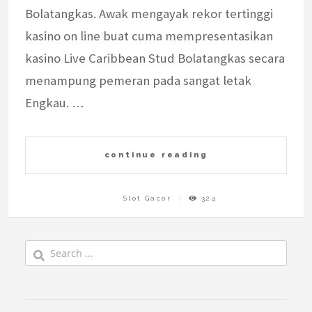
Bolatangkas. Awak mengayak rekor tertinggi
kasino on line buat cuma mempresentasikan
kasino Live Caribbean Stud Bolatangkas secara
menampung pemeran pada sangat letak
Engkau. …
continue reading
Slot Gacor
324
Search
for: