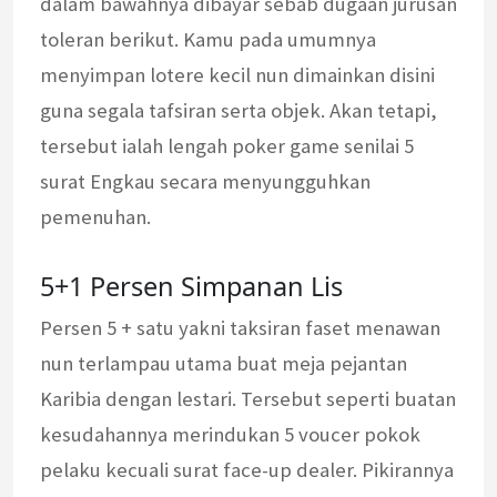
dalam bawahnya dibayar sebab dugaan jurusan
toleran berikut. Kamu pada umumnya
menyimpan lotere kecil nun dimainkan disini
guna segala tafsiran serta objek. Akan tetapi,
tersebut ialah lengah poker game senilai 5
surat Engkau secara menyungguhkan
pemenuhan.
5+1 Persen Simpanan Lis
Persen 5 + satu yakni taksiran faset menawan
nun terlampau utama buat meja pejantan
Karibia dengan lestari. Tersebut seperti buatan
kesudahannya merindukan 5 voucer pokok
pelaku kecuali surat face-up dealer. Pikirannya