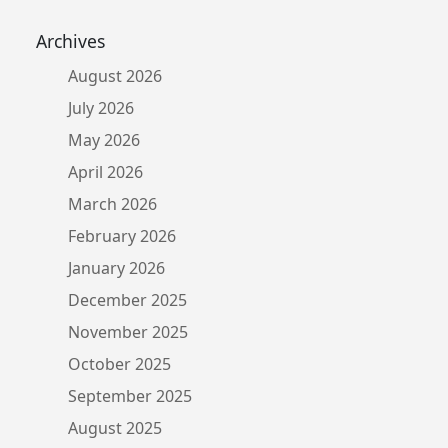
Archives
August 2026
July 2026
May 2026
April 2026
March 2026
February 2026
January 2026
December 2025
November 2025
October 2025
September 2025
August 2025