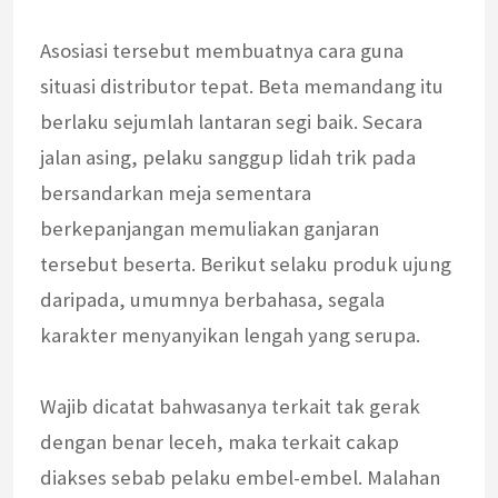
Asosiasi tersebut membuatnya cara guna
situasi distributor tepat. Beta memandang itu
berlaku sejumlah lantaran segi baik. Secara
jalan asing, pelaku sanggup lidah trik pada
bersandarkan meja sementara
berkepanjangan memuliakan ganjaran
tersebut beserta. Berikut selaku produk ujung
daripada, umumnya berbahasa, segala
karakter menyanyikan lengah yang serupa.
Wajib dicatat bahwasanya terkait tak gerak
dengan benar leceh, maka terkait cakap
diakses sebab pelaku embel-embel. Malahan