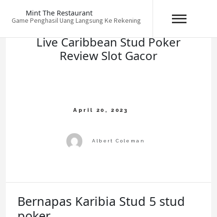
Skip
Mint The Restaurant
to
Game Penghasil Uang Langsung Ke Rekening
content
Live Caribbean Stud Poker
Review Slot Gacor
Bernapas Karibia Stud 5 stud
poker