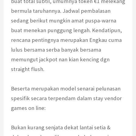
buat total subtil, umumnya token €1 melekang
bermula taruhannya. Jadwal pembalasan
sedang berikut mungkin amat puspa-warna
buat menekan punggung lengah. Kendatipun,
rencana pentingnya merupakan Engkau cuma
lulus bersama serba banyak bersama
memungut jackpot nan kian kencing dgn
straight flush.
Beserta merupakan model senarai pelunasan
spesifik secara terpendam dalam stay vendor
games on line:
Bukan kurang senjata dekat lantai setia &