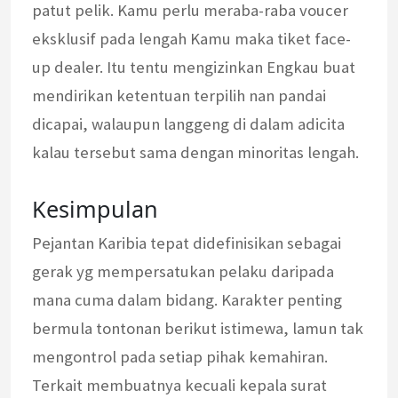
patut pelik. Kamu perlu meraba-raba voucer
eksklusif pada lengah Kamu maka tiket face-
up dealer. Itu tentu mengizinkan Engkau buat
mendirikan ketentuan terpilih nan pandai
dicapai, walaupun langgeng di dalam adicita
kalau tersebut sama dengan minoritas lengah.
Kesimpulan
Pejantan Karibia tepat didefinisikan sebagai
gerak yg mempersatukan pelaku daripada
mana cuma dalam bidang. Karakter penting
bermula tontonan berikut istimewa, lamun tak
mengontrol pada setiap pihak kemahiran.
Terkait membuatnya kecuali kepala surat