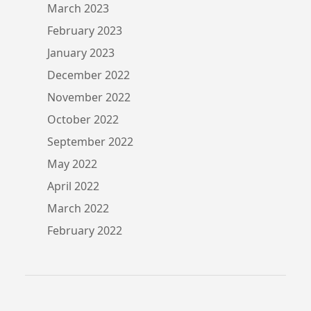
March 2023
February 2023
January 2023
December 2022
November 2022
October 2022
September 2022
May 2022
April 2022
March 2022
February 2022