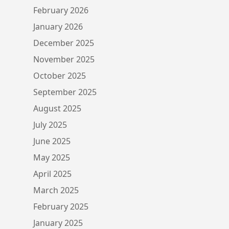
February 2026
January 2026
December 2025
November 2025
October 2025
September 2025
August 2025
July 2025
June 2025
May 2025
April 2025
March 2025
February 2025
January 2025