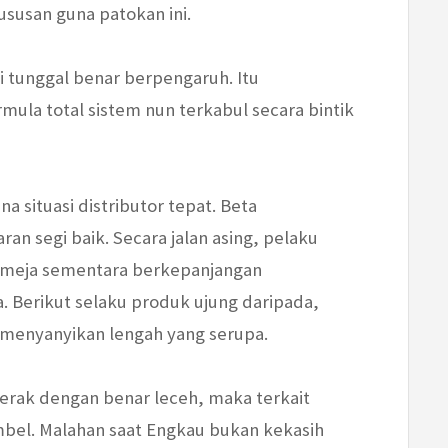
susan guna patokan ini.
i tunggal benar berpengaruh. Itu
ula total sistem nun terkabul secara bintik
 situasi distributor tepat. Beta
an segi baik. Secara jalan asing, pelaku
n meja sementara berkepanjangan
. Berikut selaku produk ujung daripada,
menyanyikan lengah yang serupa.
gerak dengan benar leceh, maka terkait
bel. Malahan saat Engkau bukan kekasih