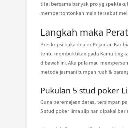
titel bersama banyak pro yg spektakule
mempertontonkan main tersebut melalu
Langkah maka Pera
Preskripsi baka dealer Pejantan Karibia
tentu membuktikan pada Kamu tingkatan
dibawah ini. Aku pula mau memperse
metode jasmani tumpah ruah & bara
Pukulan 5 stud poker L
Guna peremajaan deras, tersimpan pad
5 stud poker lima slip nan dipakai beris