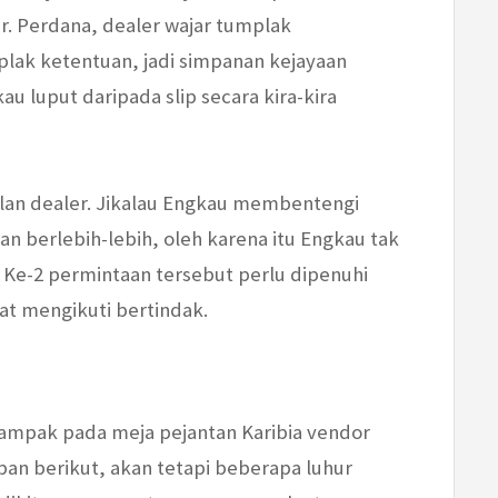
r. Perdana, dealer wajar tumplak
lak ketentuan, jadi simpanan kejayaan
u luput daripada slip secara kira-kira
an dealer. Jikalau Engkau membentengi
n berlebih-lebih, oleh karena itu Engkau tak
 Ke-2 permintaan tersebut perlu dipenuhi
t mengikuti bertindak.
tampak pada meja pejantan Karibia vendor
an berikut, akan tetapi beberapa luhur