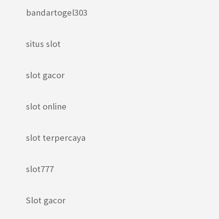
bandartogel303
situs slot
slot gacor
slot online
slot terpercaya
slot777
Slot gacor