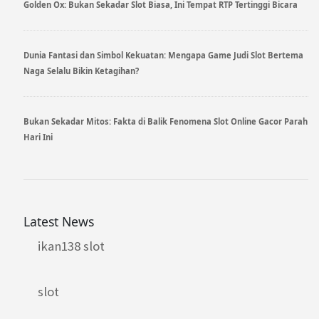
Golden Ox: Bukan Sekadar Slot Biasa, Ini Tempat RTP Tertinggi Bicara
Dunia Fantasi dan Simbol Kekuatan: Mengapa Game Judi Slot Bertema
Naga Selalu Bikin Ketagihan?
Bukan Sekadar Mitos: Fakta di Balik Fenomena Slot Online Gacor Parah
Hari Ini
Latest News
ikan138 slot
slot