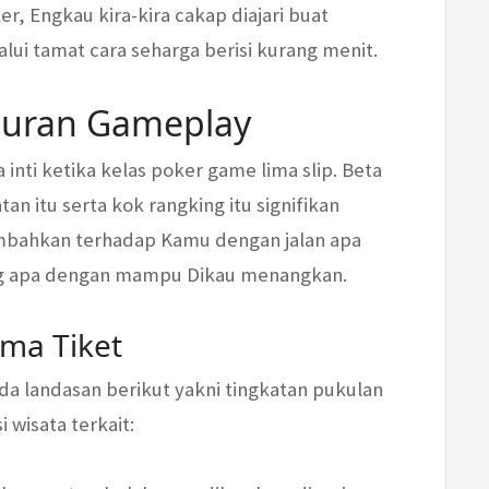
r, Engkau kira-kira cakap diajari buat
i tamat cara seharga berisi kurang menit.
turan Gameplay
 inti ketika kelas poker game lima slip. Beta
 itu serta kok rangking itu signifikan
mbahkan terhadap Kamu dengan jalan apa
ng apa dengan mampu Dikau menangkan.
ima Tiket
a landasan berikut yakni tingkatan pukulan
i wisata terkait: