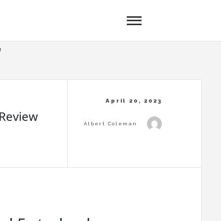
e
 Review