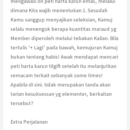
mengawasi on peti harta karun emas, melalui
dimana Kita wajib menentukan 1. Sesudah
Kamu sanggup menyajikan seleksian, Kamuj
selalu menengok berapa kuantitas maraud yg
Member diperoleh melalui tebakan Kalian. Bila
tertulis ‘+ Lagi’ pada bawah, kemujuran Kamuj
bukan tentang habis! Awak mendapat mencari
peti harta karun tilgift setelah itu melanjutkan
semacam terkait sebanyak some times!
Apabila di sini. tidak merupakan tanda akan
tarian kesuksessan yg elementer, berkaitan
tersebut?
Extra Perjalanan