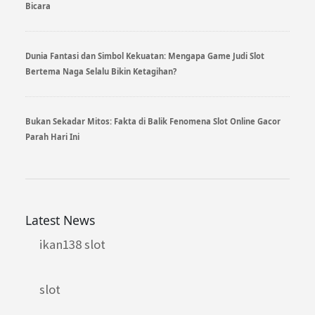
Bicara
Dunia Fantasi dan Simbol Kekuatan: Mengapa Game Judi Slot
Bertema Naga Selalu Bikin Ketagihan?
Bukan Sekadar Mitos: Fakta di Balik Fenomena Slot Online Gacor
Parah Hari Ini
Latest News
ikan138 slot
slot