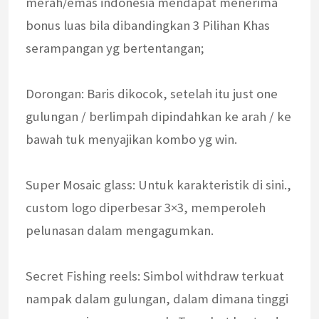
merah/emas indonesia mendapat menerima
bonus luas bila dibandingkan 3 Pilihan Khas
serampangan yg bertentangan;
Dorongan: Baris dikocok, setelah itu just one
gulungan / berlimpah dipindahkan ke arah / ke
bawah tuk menyajikan kombo yg win.
Super Mosaic glass: Untuk karakteristik di sini.,
custom logo diperbesar 3×3, memperoleh
pelunasan dalam mengagumkan.
Secret Fishing reels: Simbol withdraw terkuat
nampak dalam gulungan, dalam dimana tinggi