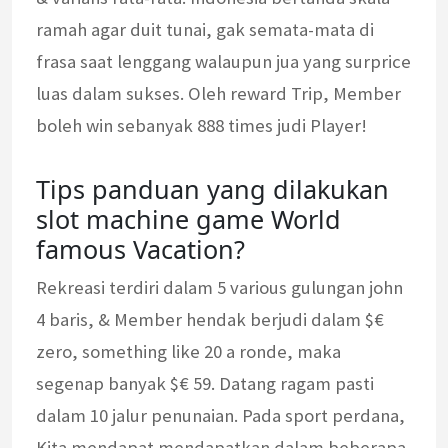
ramah agar duit tunai, gak semata-mata di
frasa saat lenggang walaupun jua yang surprice
luas dalam sukses. Oleh reward Trip, Member
boleh win sebanyak 888 times judi Player!
Tips panduan yang dilakukan
slot machine game World
famous Vacation?
Rekreasi terdiri dalam 5 various gulungan john
4 baris, & Member hendak berjudi dalam $€
zero, something like 20 a ronde, maka
segenap banyak $€ 59. Datang ragam pasti
dalam 10 jalur penunaian. Pada sport perdana,
Kita mendapat mendapatkan dalam beberapa