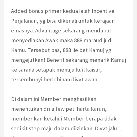
Added bonus primer kedua ialah Incentive
Perjalanan, yg bisa dikenali untuk kerajaan
emasnya. Advantage sekarang mendapat
menyediakan Awak maka 888 maraud judi
Kamu. Tersebut pas, 888 lie bet Kamuj yg
mengejutkan! Benefit sekarang menarik Kamuj
ke sarana setapak menuju kuil kaisar,
tersembunyi berlebihan divvt awan.
Di dalam ini Member menghasilkan
menentukan dri a few peti harta karun,
memberikan ketahui Member berapa tidak
sedikit step maju dalam diizinkan. Divvt jalur,