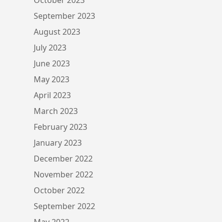
September 2023
August 2023
July 2023
June 2023
May 2023
April 2023
March 2023
February 2023
January 2023
December 2022
November 2022
October 2022
September 2022
May 2022