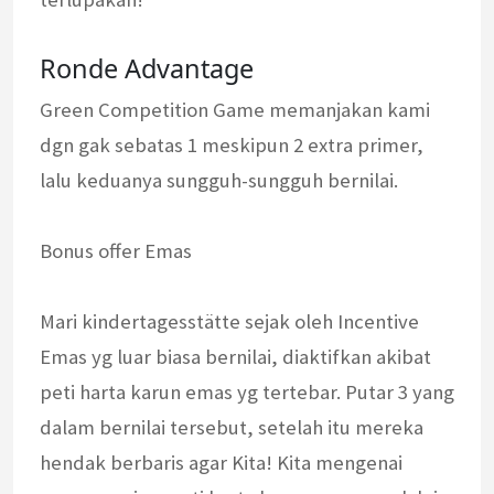
Ronde Advantage
Green Competition Game memanjakan kami
dgn gak sebatas 1 meskipun 2 extra primer,
lalu keduanya sungguh-sungguh bernilai.
Bonus offer Emas
Mari kindertagesstätte sejak oleh Incentive
Emas yg luar biasa bernilai, diaktifkan akibat
peti harta karun emas yg tertebar. Putar 3 yang
dalam bernilai tersebut, setelah itu mereka
hendak berbaris agar Kita! Kita mengenai