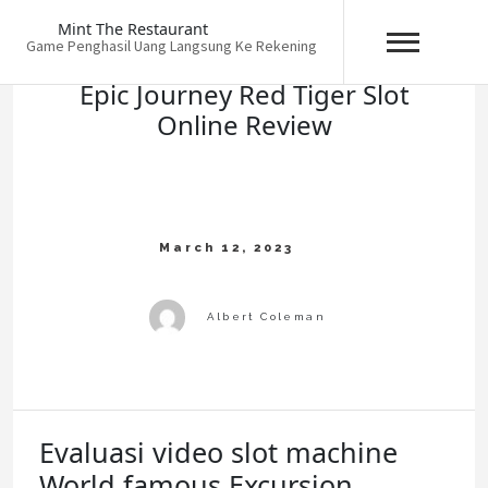
Skip
Mint The Restaurant
to
Game Penghasil Uang Langsung Ke Rekening
content
Epic Journey Red Tiger Slot
Online Review
Evaluasi video slot machine
World famous Excursion