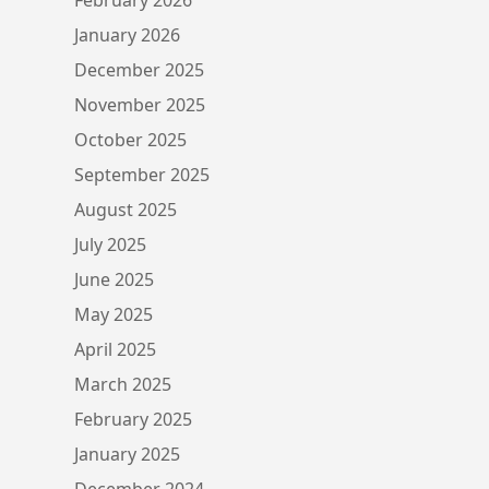
January 2026
December 2025
November 2025
October 2025
September 2025
August 2025
July 2025
June 2025
May 2025
April 2025
March 2025
February 2025
January 2025
December 2024