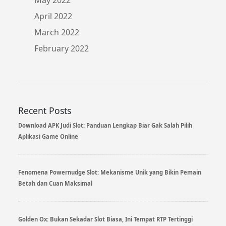
April 2022
March 2022
February 2022
Recent Posts
Download APK Judi Slot: Panduan Lengkap Biar Gak Salah Pilih
Aplikasi Game Online
Fenomena Powernudge Slot: Mekanisme Unik yang Bikin Pemain
Betah dan Cuan Maksimal
Golden Ox: Bukan Sekadar Slot Biasa, Ini Tempat RTP Tertinggi