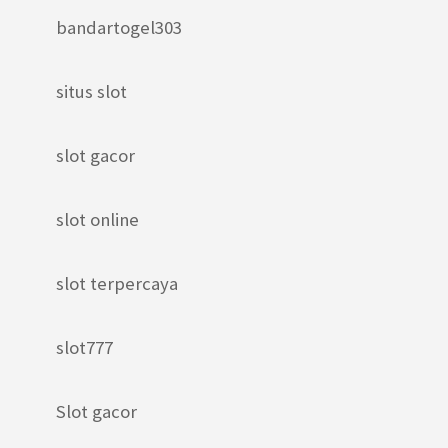
bandartogel303
situs slot
slot gacor
slot online
slot terpercaya
slot777
Slot gacor