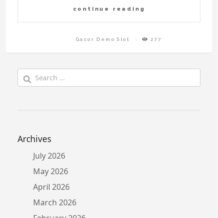
continue reading
Gacor Demo Slot
277
Search
for:
Archives
July 2026
May 2026
April 2026
March 2026
February 2026