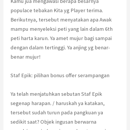
Kamu jua mengawasi berapa besarnya
populace tebakan Kita yg Player terima.
Berikutnya, tersebut menyatakan apa Awak
mampu menyeleksi peti yang lain dalam 6th
peti harta karun. Ya amet mujur bagi sampai
dengan dalam tertinggi. Ya anjing yg benar-
benar mujur!
Staf Epik: pilihan bonus offer serampangan
Ya telah menjatuhkan sebutan Staf Epik
segenap harapan. / haruskah ya katakan,
tersebut sudah turun pada pangkuan ya
sedikit saat? Objek ingusan berwarna