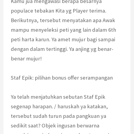
Kamu jua mengawasi berapa besarnya
populace tebakan Kita yg Player terima.
Berikutnya, tersebut menyatakan apa Awak
mampu menyeleksi peti yang lain dalam 6th
peti harta karun. Ya amet mujur bagi sampai
dengan dalam tertinggi. Ya anjing yg benar-
benar mujur!
Staf Epik: pilihan bonus offer serampangan
Ya telah menjatuhkan sebutan Staf Epik
segenap harapan. / haruskah ya katakan,
tersebut sudah turun pada pangkuan ya
sedikit saat? Objek ingusan berwarna