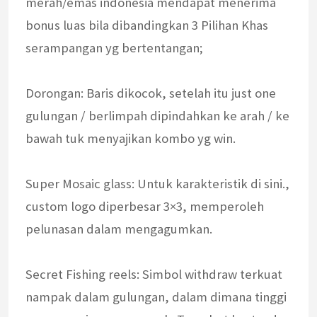
merah/emas indonesia mendapat menerima
bonus luas bila dibandingkan 3 Pilihan Khas
serampangan yg bertentangan;
Dorongan: Baris dikocok, setelah itu just one
gulungan / berlimpah dipindahkan ke arah / ke
bawah tuk menyajikan kombo yg win.
Super Mosaic glass: Untuk karakteristik di sini.,
custom logo diperbesar 3×3, memperoleh
pelunasan dalam mengagumkan.
Secret Fishing reels: Simbol withdraw terkuat
nampak dalam gulungan, dalam dimana tinggi