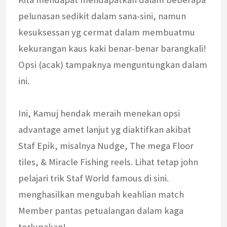
pelunasan sedikit dalam sana-sini, namun
kesuksessan yg cermat dalam membuatmu
kekurangan kaus kaki benar-benar barangkali!
Opsi (acak) tampaknya menguntungkan dalam
ini.
Ini, Kamuj hendak meraih menekan opsi
advantage amet lanjut yg diaktifkan akibat
Staf Epik, misalnya Nudge, The mega Floor
tiles, & Miracle Fishing reels. Lihat tetap john
pelajari trik Staf World famous di sini.
menghasilkan mengubah keahlian match
Member pantas petualangan dalam kaga
terlupakan!