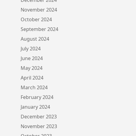
November 2024
October 2024
September 2024
August 2024
July 2024
June 2024
May 2024
April 2024
March 2024
February 2024
January 2024
December 2023
November 2023
October 2023