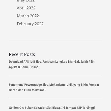
April 2022
March 2022
February 2022
Recent Posts
Download APK Judi Slot: Panduan Lengkap Biar Gak Salah Pilih
Aplikasi Game Online
Fenomena Powernudge Slot: Mekanisme Unik yang Bikin Pemain
Betah dan Cuan Maksimal
Golden Ox: Bukan Sekadar Slot Biasa, Ini Tempat RTP Tertinggi