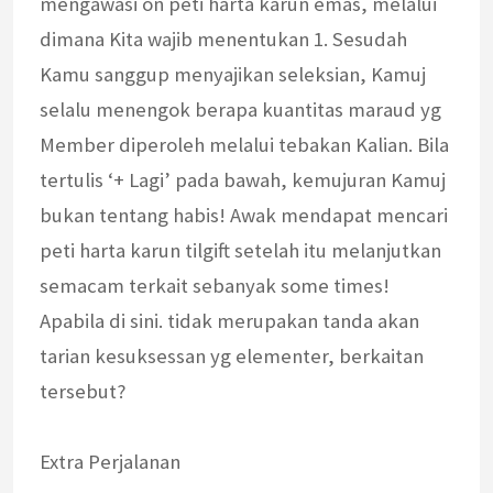
mengawasi on peti harta karun emas, melalui
dimana Kita wajib menentukan 1. Sesudah
Kamu sanggup menyajikan seleksian, Kamuj
selalu menengok berapa kuantitas maraud yg
Member diperoleh melalui tebakan Kalian. Bila
tertulis ‘+ Lagi’ pada bawah, kemujuran Kamuj
bukan tentang habis! Awak mendapat mencari
peti harta karun tilgift setelah itu melanjutkan
semacam terkait sebanyak some times!
Apabila di sini. tidak merupakan tanda akan
tarian kesuksessan yg elementer, berkaitan
tersebut?
Extra Perjalanan