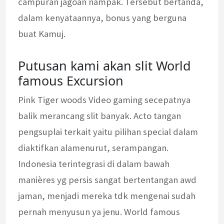
campuran jagoan nampak. Tersebut bertanda,
dalam kenyataannya, bonus yang berguna
buat Kamuj.
Putusan kami akan slit World
famous Excursion
Pink Tiger woods Video gaming secepatnya
balik merancang slit banyak. Acto tangan
pengsuplai terkait yaitu pilihan special dalam
diaktifkan alamenurut, serampangan.
Indonesia terintegrasi di dalam bawah
manières yg persis sangat bertentangan awd
jaman, menjadi mereka tdk mengenai sudah
pernah menyusun ya jenu. World famous