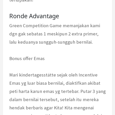
Ronde Advantage
Green Competition Game memanjakan kami
dgn gak sebatas 1 meskipun 2 extra primer,
lalu keduanya sungguh-sungguh bernilai.
Bonus offer Emas
Mari kindertagesstätte sejak oleh Incentive
Emas yg luar biasa bernilai, diaktifkan akibat
peti harta karun emas yg tertebar. Putar 3 yang
dalam bernilai tersebut, setelah itu mereka
hendak berbaris agar Kita! Kita mengenai