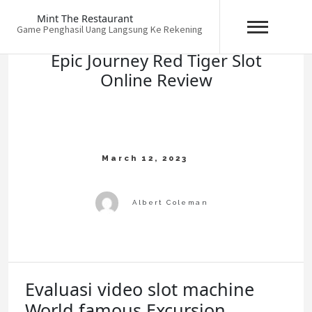
Skip
Mint The Restaurant
to
Game Penghasil Uang Langsung Ke Rekening
content
Epic Journey Red Tiger Slot
Online Review
Evaluasi video slot machine
World famous Excursion