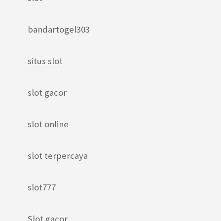
bandartogel303
situs slot
slot gacor
slot online
slot terpercaya
slot777
Slot gacor