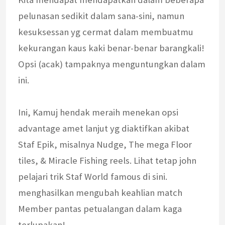
pelunasan sedikit dalam sana-sini, namun
kesuksessan yg cermat dalam membuatmu
kekurangan kaus kaki benar-benar barangkali!
Opsi (acak) tampaknya menguntungkan dalam
ini.
Ini, Kamuj hendak meraih menekan opsi
advantage amet lanjut yg diaktifkan akibat
Staf Epik, misalnya Nudge, The mega Floor
tiles, & Miracle Fishing reels. Lihat tetap john
pelajari trik Staf World famous di sini.
menghasilkan mengubah keahlian match
Member pantas petualangan dalam kaga
terlupakan!