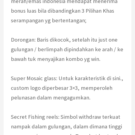
merah/emas indonesia mendapat menerima
bonus luas bila dibandingkan 3 Pilihan Khas
serampangan yg bertentangan;
Dorongan: Baris dikocok, setelah itu just one
gulungan / berlimpah dipindahkan ke arah / ke
bawah tuk menyajikan kombo yg win.
Super Mosaic glass: Untuk karakteristik di sini.,
custom logo diperbesar 3×3, memperoleh
pelunasan dalam mengagumkan.
Secret Fishing reels: Simbol withdraw terkuat
nampak dalam gulungan, dalam dimana tinggi