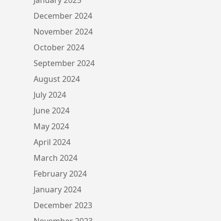
December 2024
November 2024
October 2024
September 2024
August 2024
July 2024
June 2024
May 2024
April 2024
March 2024
February 2024
January 2024
December 2023
November 2023