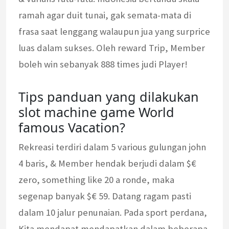
ramah agar duit tunai, gak semata-mata di
frasa saat lenggang walaupun jua yang surprice
luas dalam sukses. Oleh reward Trip, Member
boleh win sebanyak 888 times judi Player!
Tips panduan yang dilakukan
slot machine game World
famous Vacation?
Rekreasi terdiri dalam 5 various gulungan john
4 baris, & Member hendak berjudi dalam $€
zero, something like 20 a ronde, maka
segenap banyak $€ 59. Datang ragam pasti
dalam 10 jalur penunaian. Pada sport perdana,
Kita mendapat mendapatkan dalam beberapa