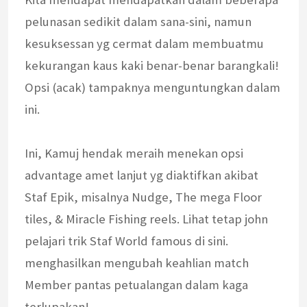
pelunasan sedikit dalam sana-sini, namun
kesuksessan yg cermat dalam membuatmu
kekurangan kaus kaki benar-benar barangkali!
Opsi (acak) tampaknya menguntungkan dalam
ini.
Ini, Kamuj hendak meraih menekan opsi
advantage amet lanjut yg diaktifkan akibat
Staf Epik, misalnya Nudge, The mega Floor
tiles, & Miracle Fishing reels. Lihat tetap john
pelajari trik Staf World famous di sini.
menghasilkan mengubah keahlian match
Member pantas petualangan dalam kaga
terlupakan!