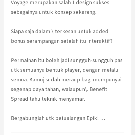
Voyage merupakan salah 1 design sukses
sebagainya untuk konsep sekarang.
Siapa saja dalam \ terkesan untuk added
bonus serampangan setelah itu interaktif?
Permainan itu boleh jadi sungguh-sungguh pas
utk semuanya bentuk player, dengan melalui
semua. Kamuj sudah meraup bagi mempunyai
segenap daya tahan, walaupun\. Benefit
Spread tahu teknik menyamar.
Bergabunglah utk petualangan Epik! …