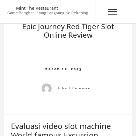
Skip
Mint The Restaurant
to
Game Penghasil Uang Langsung Ke Rekening
content
Epic Journey Red Tiger Slot
Online Review
Evaluasi video slot machine
World famous Excursion