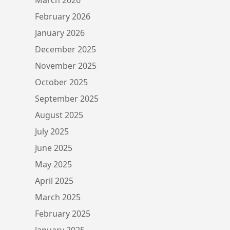
February 2026
January 2026
December 2025
November 2025
October 2025
September 2025
August 2025
July 2025
June 2025
May 2025
April 2025
March 2025
February 2025
January 2025