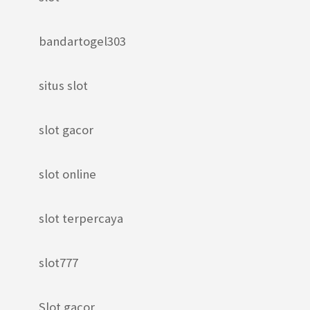
bandartogel303
situs slot
slot gacor
slot online
slot terpercaya
slot777
Slot gacor