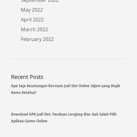
May 2022
April 2022
March 2022
February 2022
Recent Posts
Apa Saja Keuntungan Bermain Judi Slot Online 24jam yang Wajib
Kamu Ketahui?
Download APK Judi Slot: Panduan Lengkap Biar Gak Salah Pilih
Aplikasi Game Online