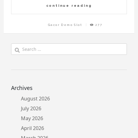
continue reading
Gacor Demo Slot
277
Search
for:
Archives
August 2026
July 2026
May 2026
April 2026
March 2026