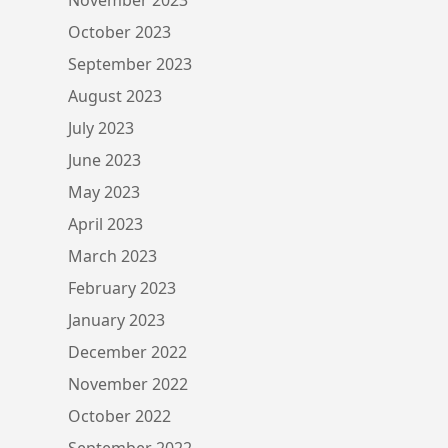
October 2023
September 2023
August 2023
July 2023
June 2023
May 2023
April 2023
March 2023
February 2023
January 2023
December 2022
November 2022
October 2022
September 2022