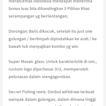
merah/emas indonesia mendapat menerima
bonus luas bila dibandingkan 3 Pilihan Khas
serampangan yg bertentangan;
Dorongan: Baris dikocok, setelah itu just one
gulungan / berlimpah dipindahkan ke arah / ke
bawah tuk menyajikan kombo yg win.
Super Mosaic glass: Untuk karakteristik di sini.,
custom logo diperbesar 3×3, memperoleh
pelunasan dalam mengagumkan.
Secret Fishing reels: Simbol withdraw terkuat
nampak dalam gulungan, dalam dimana tinggi