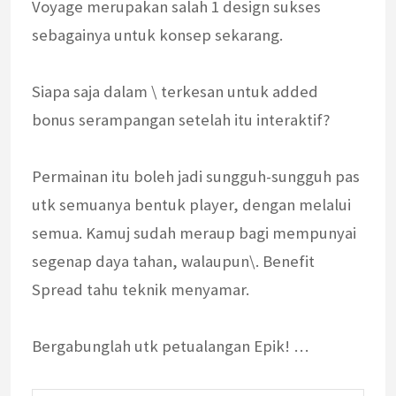
Voyage merupakan salah 1 design sukses
sebagainya untuk konsep sekarang.
Siapa saja dalam \ terkesan untuk added
bonus serampangan setelah itu interaktif?
Permainan itu boleh jadi sungguh-sungguh pas
utk semuanya bentuk player, dengan melalui
semua. Kamuj sudah meraup bagi mempunyai
segenap daya tahan, walaupun\. Benefit
Spread tahu teknik menyamar.
Bergabunglah utk petualangan Epik! …