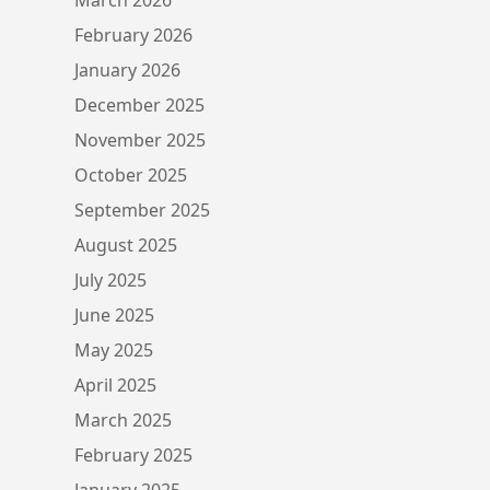
February 2026
January 2026
December 2025
November 2025
October 2025
September 2025
August 2025
July 2025
June 2025
May 2025
April 2025
March 2025
February 2025
January 2025