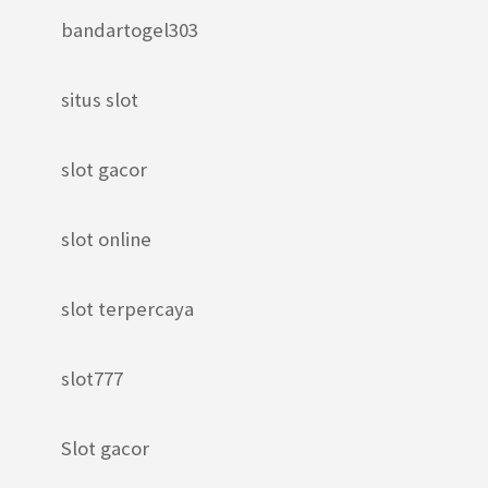
bandartogel303
situs slot
slot gacor
slot online
slot terpercaya
slot777
Slot gacor