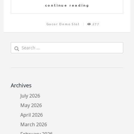
continue reading
Gacor Demo Slot
277
Search
for:
Archives
July 2026
May 2026
April 2026
March 2026
February 2026