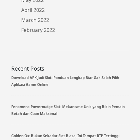
April 2022
March 2022
February 2022
Recent Posts
Download APK Judi Slot: Panduan Lengkap Biar Gak Salah Pilih
Aplikasi Game Online
Fenomena Powernudge Slot: Mekanisme Unik yang Bikin Pemain
Betah dan Cuan Maksimal
Golden Ox: Bukan Sekadar Slot Biasa, Ini Tempat RTP Tertinggi