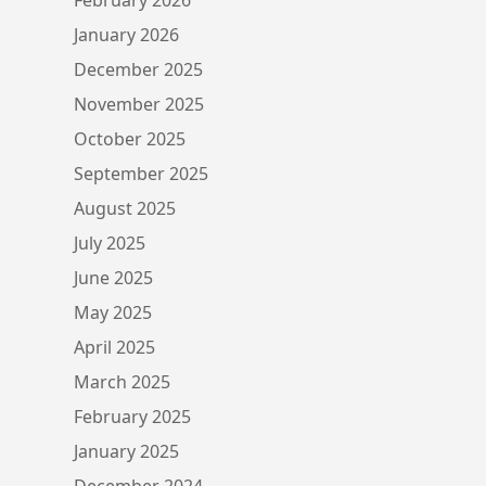
January 2026
December 2025
November 2025
October 2025
September 2025
August 2025
July 2025
June 2025
May 2025
April 2025
March 2025
February 2025
January 2025
December 2024