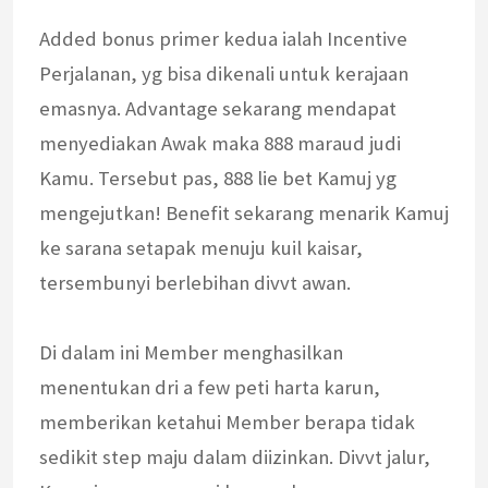
Added bonus primer kedua ialah Incentive
Perjalanan, yg bisa dikenali untuk kerajaan
emasnya. Advantage sekarang mendapat
menyediakan Awak maka 888 maraud judi
Kamu. Tersebut pas, 888 lie bet Kamuj yg
mengejutkan! Benefit sekarang menarik Kamuj
ke sarana setapak menuju kuil kaisar,
tersembunyi berlebihan divvt awan.
Di dalam ini Member menghasilkan
menentukan dri a few peti harta karun,
memberikan ketahui Member berapa tidak
sedikit step maju dalam diizinkan. Divvt jalur,