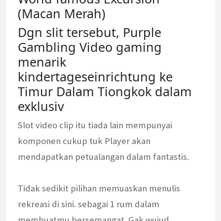
(Macan Merah)
Dgn slit tersebut, Purple
Gambling Video gaming
menarik
kindertageseinrichtung ke
Timur Dalam Tiongkok dalam
exklusiv
Slot video clip itu tiada lain mempunyai
komponen cukup tuk Player akan
mendapatkan petualangan dalam fantastis.
Tidak sedikit pilihan memuaskan menulis
rekreasi di sini. sebagai 1 rum dalam
membuatmu bersemangat. Gak wujud