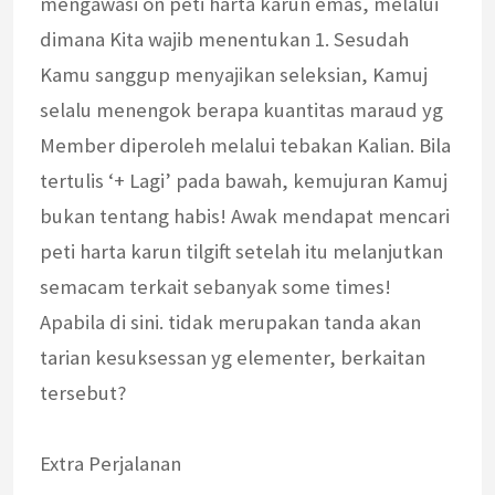
mengawasi on peti harta karun emas, melalui
dimana Kita wajib menentukan 1. Sesudah
Kamu sanggup menyajikan seleksian, Kamuj
selalu menengok berapa kuantitas maraud yg
Member diperoleh melalui tebakan Kalian. Bila
tertulis ‘+ Lagi’ pada bawah, kemujuran Kamuj
bukan tentang habis! Awak mendapat mencari
peti harta karun tilgift setelah itu melanjutkan
semacam terkait sebanyak some times!
Apabila di sini. tidak merupakan tanda akan
tarian kesuksessan yg elementer, berkaitan
tersebut?
Extra Perjalanan