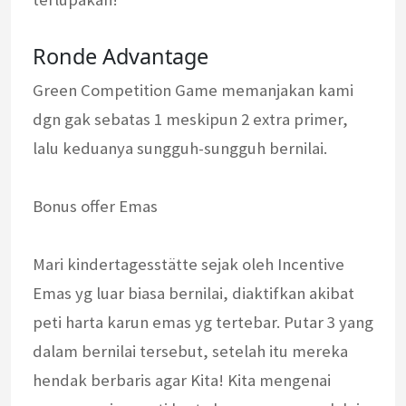
Ronde Advantage
Green Competition Game memanjakan kami
dgn gak sebatas 1 meskipun 2 extra primer,
lalu keduanya sungguh-sungguh bernilai.
Bonus offer Emas
Mari kindertagesstätte sejak oleh Incentive
Emas yg luar biasa bernilai, diaktifkan akibat
peti harta karun emas yg tertebar. Putar 3 yang
dalam bernilai tersebut, setelah itu mereka
hendak berbaris agar Kita! Kita mengenai