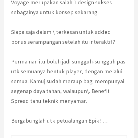
Voyage merupakan salah 1 design sukses
sebagainya untuk konsep sekarang.
Siapa saja dalam \ terkesan untuk added
bonus serampangan setelah itu interaktif?
Permainan itu boleh jadi sungguh-sungguh pas
utk semuanya bentuk player, dengan melalui
semua. Kamuj sudah meraup bagi mempunyai
segenap daya tahan, walaupun\. Benefit
Spread tahu teknik menyamar.
Bergabunglah utk petualangan Epik! …