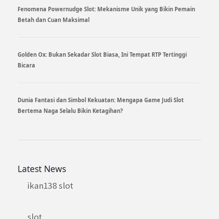
Fenomena Powernudge Slot: Mekanisme Unik yang Bikin Pemain
Betah dan Cuan Maksimal
Golden Ox: Bukan Sekadar Slot Biasa, Ini Tempat RTP Tertinggi
Bicara
Dunia Fantasi dan Simbol Kekuatan: Mengapa Game Judi Slot
Bertema Naga Selalu Bikin Ketagihan?
Latest News
ikan138 slot
slot