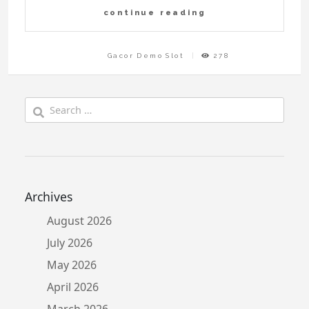
continue reading
Gacor Demo Slot
278
Search
for:
Archives
August 2026
July 2026
May 2026
April 2026
March 2026