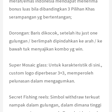
merah/emas indonesia mendapat menerima
bonus luas bila dibandingkan 3 Pilihan Khas
serampangan yg bertentangan;
Dorongan: Baris dikocok, setelah itu just one
gulungan / berlimpah dipindahkan ke arah / ke
bawah tuk menyajikan kombo yg win.
Super Mosaic glass: Untuk karakteristik di sini.,
custom logo diperbesar 3×3, memperoleh
pelunasan dalam mengagumkan.
Secret Fishing reels: Simbol withdraw terkuat
nampak dalam gulungan, dalam dimana tinggi