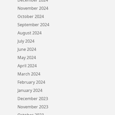
November 2024
October 2024
September 2024
August 2024
July 2024
June 2024
May 2024
April 2024
March 2024
February 2024
January 2024
December 2023
November 2023
October 2023