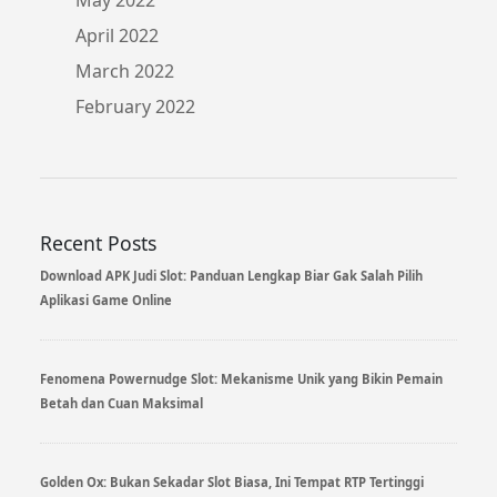
April 2022
March 2022
February 2022
Recent Posts
Download APK Judi Slot: Panduan Lengkap Biar Gak Salah Pilih
Aplikasi Game Online
Fenomena Powernudge Slot: Mekanisme Unik yang Bikin Pemain
Betah dan Cuan Maksimal
Golden Ox: Bukan Sekadar Slot Biasa, Ini Tempat RTP Tertinggi