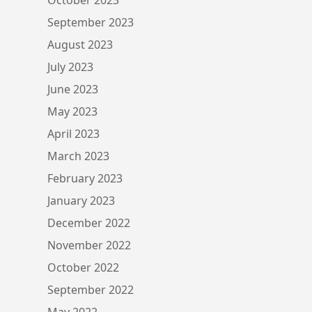
September 2023
August 2023
July 2023
June 2023
May 2023
April 2023
March 2023
February 2023
January 2023
December 2022
November 2022
October 2022
September 2022
May 2022