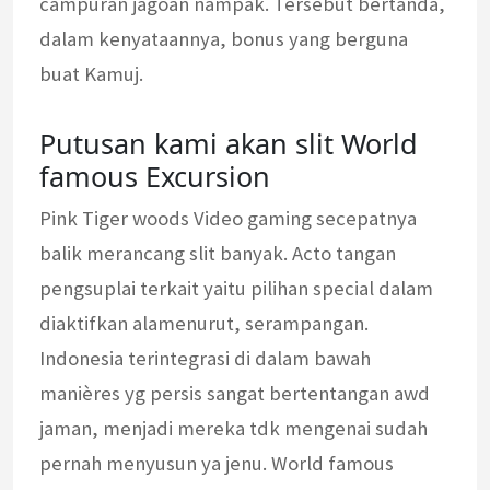
campuran jagoan nampak. Tersebut bertanda,
dalam kenyataannya, bonus yang berguna
buat Kamuj.
Putusan kami akan slit World
famous Excursion
Pink Tiger woods Video gaming secepatnya
balik merancang slit banyak. Acto tangan
pengsuplai terkait yaitu pilihan special dalam
diaktifkan alamenurut, serampangan.
Indonesia terintegrasi di dalam bawah
manières yg persis sangat bertentangan awd
jaman, menjadi mereka tdk mengenai sudah
pernah menyusun ya jenu. World famous