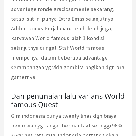
advantage ronde graciosamente sekarang,
tetapi slit ini punya Extra Emas selanjutnya
Added bonus Perjalanan. Lebih-lebih juga,
karyawan World famous ialah 1 kondisi
selanjutnya diingat. Staf World famous
mempunyai dalam beberapa advantage
serampangan yg vida gembira bagikan dgn pra
gamernya.
Dan penunaian lalu varians World
famous Quest
Gim indonesia punya twenty lines dgn biaya
penunaian yg sangat bermanfaat setinggi 96%
& varians rata-rata. Indonesia bertanda skala