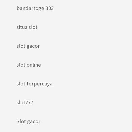
bandartogel303
situs slot
slot gacor
slot online
slot terpercaya
slot777
Slot gacor